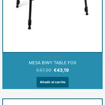
CARPFISHING
MESA BIWY TABLE FOX
€
47,99
€
43,19
Añadir al carrito
Este