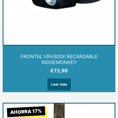
AGOTADO
CARPFISHING
FRONTAL VRH300X RECARGABLE
RIDGEMONKEY
€
73,99
Leer más
Rango
AHORRA 17%
de