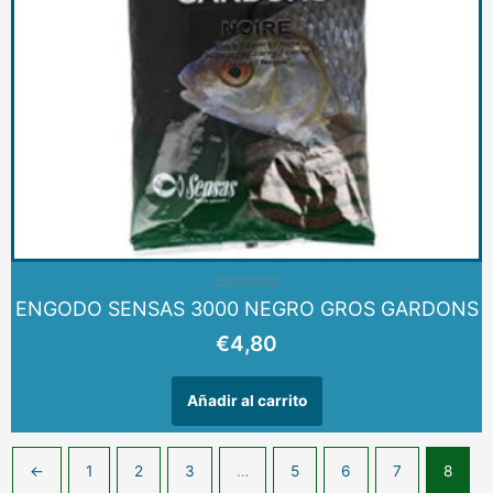
ENGODOS
ENGODO SENSAS 3000 NEGRO GROS GARDONS
€
4,80
Añadir al carrito
←
1
2
3
…
5
6
7
8