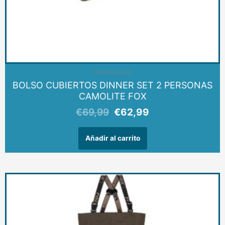
CARPFISHING
BOLSO CUBIERTOS DINNER SET 2 PERSONAS
CAMOLITE FOX
€
69,99
€
62,99
Añadir al carrito
Este
producto
tiene
múltiples
variantes.