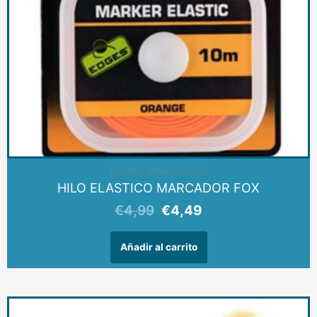
BOYAS Y SEÑALIZACION
HILO ELASTICO MARCADOR FOX
€
4,99
€
4,49
Añadir al carrito