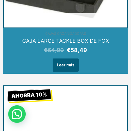
AGOTADO
CAJAS ORGANIZADORAS
CAJA LARGE TACKLE BOX DE FOX
€
64,99
€
58,49
Leer más
El
El
AHORRA 10%
precio
precio
original
actual
era:
es:
€26,99.
€24,29.