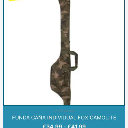
precios:
desde
€34,99
hasta
€41,99
CARPFISHING
FUNDA CAÑA INDIVIDUAL FOX CAMOLITE
€
34,99
-
€
41,99