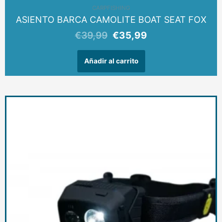
CARPFISHING
ASIENTO BARCA CAMOLITE BOAT SEAT FOX
€
39,99
€
35,99
Añadir al carrito