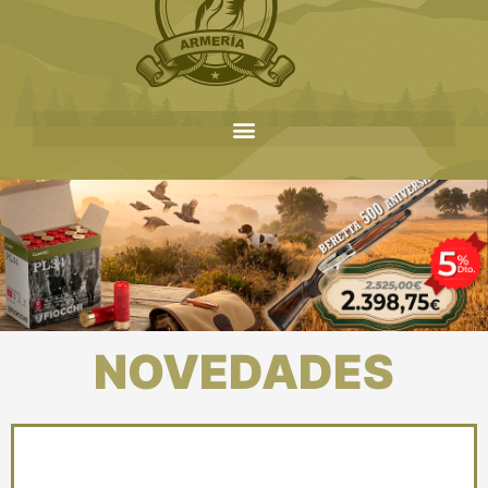
NOVEDADES
>>
VER
AHORA