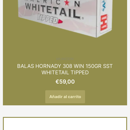
MUNICION
BALAS HORNADY 308 WIN 150GR SST
WHITETAIL TIPPED
€
59,00
Añadir al carrito
Este
producto