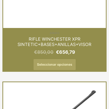
producto
ARMAS
RIFLE WINCHESTER XPR
SINTETIC+BASES+ANILLAS+VISOR
€
850,00
€
656,79
Seleccionar opciones
Este
producto
tiene
múltiples
variantes.