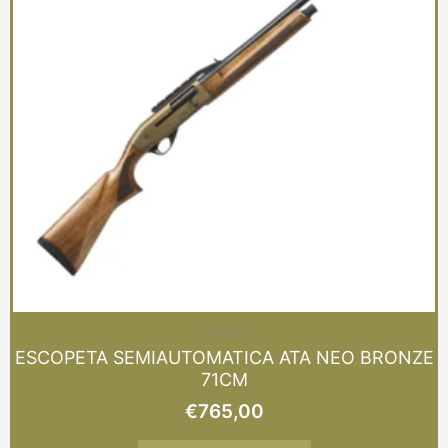
Las
opciones
se
pueden
elegir
en
la
página
de
producto
ARMAS
ESCOPETA SEMIAUTOMATICA ATA NEO BRONZE
71CM
€
765,00