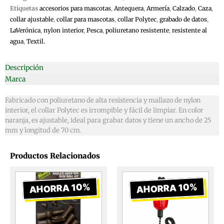
Etiquetas
accesorios para mascotas
,
Antequera
,
Armería
,
Calzado
,
Caza
,
collar ajustable
,
collar para mascotas
,
collar Polytec
,
grabado de datos
,
LaVerónica
,
nylon interior
,
Pesca
,
poliuretano resistente
,
resistente al
agua
,
Textil.
Descripción
Marca
Fabricado con poliuretano de alta resistencia y mallazo de nylon
interior, el collar Polytec es irrompible y fácil de limpiar. En color
naranja, es ajustable, ideal para grabar datos y tiene un ancho de 25
mm y longitud de 70 cm.
Productos Relacionados
El
El
El
El
precio
precio
precio
prec
AHORRA 10%
AHORRA 10%
original
actual
original
actua
era:
es:
era:
es: