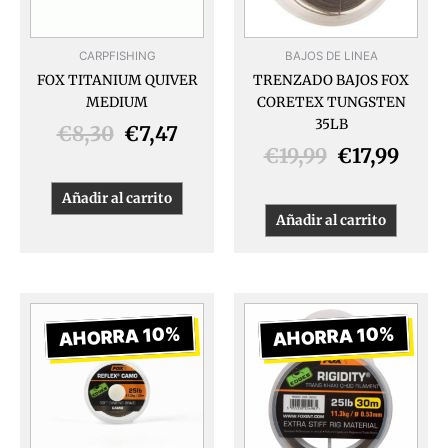
CARPFISHING
BAJOS DE LINEA
FOX TITANIUM QUIVER
TRENZADO BAJOS FOX
MEDIUM
CORETEX TUNGSTEN
35LB
€
8,30
€
7,47
€
19,99
€
17,99
Añadir al carrito
Añadir al carrito
El
El
El
El
precio
precio
precio
preci
AHORRA 10%
AHORRA 10%
original
actual
original
actua
era:
es:
era:
es:
€17,99.
€16,19.
€8,78.
€7,90