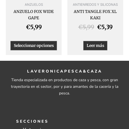
pueden
ANZUELOS
ANTIENREDOS Y SILICONAS
elegir
ANZUELO FOX WIDE
ANTI TANGLE FOX XL
en
GAPE
KAKI
la
página
€
5,99
€
5,99
€
5,39
de
producto
Seleccionar opciones
Leer más
LAVERONICAPESCA&CAZA
Tienda especializada en productos de caza y pesca, con gran
trayectoria en el sector, por y para amantes de la cacería y la
pesca.
SECCIONES