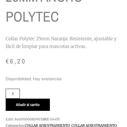
POLYTEC
Collar Polytec 25mm Naranja: Resistente, ajustable y
fácil de limpiar para mascotas activas.
€
6,20
COLLAR
Disponibilidad:
Hay existencias
NARANJA
25MM
ANCHO
POLYTEC
Añadir al carrito
cantidad
EAN:
8400060080905
SKU
04455
Categorías
COLLAR ADIESTRAMIENTO
,
COLLAR ADIESTRAMIENTO