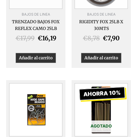
BAJOS DE LINEA
BAJOS DE LINEA
TRENZADO BAJOS FOX
RIGIDITY FOX 25LB X
REFLEX CAMO 25LB
30MTS
€
17,99
€
16,19
€
8,78
€
7,90
Añadir al carrito
Añadir al carrito
El
El
Este
producto
precio
preci
AHORRA 10%
tiene
original
actua
múltiples
era:
es:
variantes.
€5,99.
€5,39
Las
opciones
AGOTADO
se