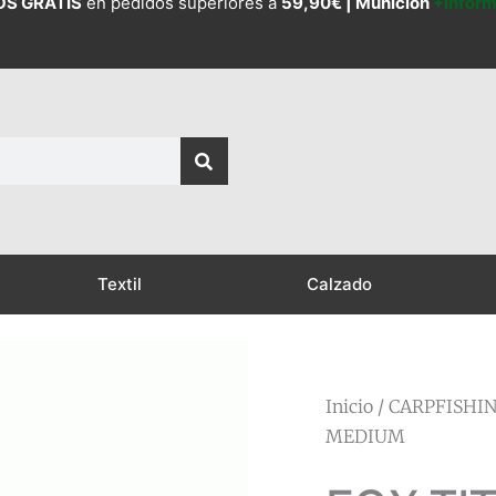
OS GRATIS
en pedidos superiores a
59,90€ |
Munición
+Infor
Textil
Calzado
Inicio
/
CARPFISHI
MEDIUM