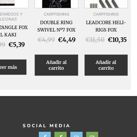
IENREDOS Y
CARPFISHING
CARPFISHING
ILICONAS
DOUBLE RING
LEADCORE HELI-
TANGLE FOX
SWIVEL Nº7 FOX
RIGS FOX
L KAKI
€
4,99
€
4,49
€
11,50
€
10,35
99
€
5,39
Añadir al
Añadir al
eer más
carrito
carrito
SOCIAL MEDIA
F
F
I
I