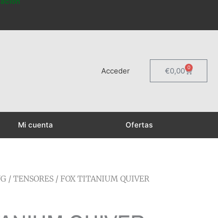
mación
0
Carrito
Acceder
€
0,00
Mi cuenta
Ofertas
NG
/
TENSORES
/ FOX TITANIUM QUIVER