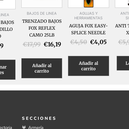
Las
opciones
BAJOS DE LINEA
AGUJAS Y
ANT
LINEA
se
HERRAMIENTAS
S
TRENZADO BAJOS
pueden
BAJOS
AGUJA FOX EASY-
ANTI 
FOX REFLEX
elegir
DILLO
SPLICE NEEDLE
X
CAMO 25LB
en
O
€
4,50
€
4,05
€
5,
la
€
17,99
€
16,19
99
página
de
Añadir al
L
producto
Añadir al
nar
carrito
carrito
es
SECCIONES
ectoria
Armería