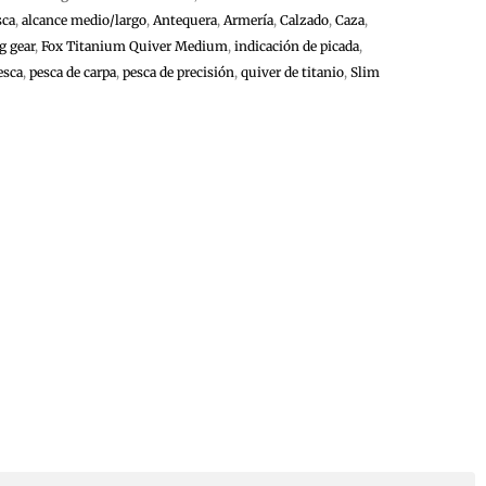
sca
,
alcance medio/largo
,
Antequera
,
Armería
,
Calzado
,
Caza
,
g gear
,
Fox Titanium Quiver Medium
,
indicación de picada
,
esca
,
pesca de carpa
,
pesca de precisión
,
quiver de titanio
,
Slim