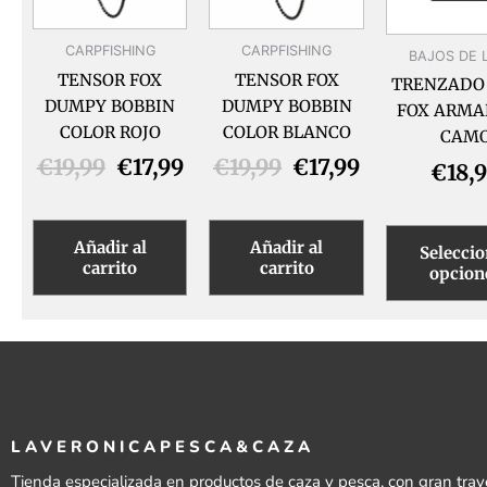
CARPFISHING
CARPFISHING
BAJOS DE 
TENSOR FOX
TENSOR FOX
TRENZADO 
DUMPY BOBBIN
DUMPY BOBBIN
FOX ARMA
COLOR ROJO
COLOR BLANCO
CAM
€
19,99
€
17,99
€
19,99
€
17,99
€
18,
Añadir al
Añadir al
Seleccio
carrito
carrito
opcion
LAVERONICAPESCA&CAZA
Tienda especializada en productos de caza y pesca, con gran tray