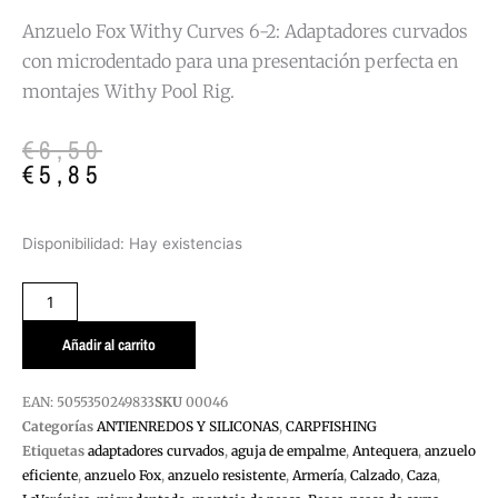
Anzuelo Fox Withy Curves 6-2: Adaptadores curvados
con microdentado para una presentación perfecta en
montajes Withy Pool Rig.
El
El
€
6,50
precio
precio
€
5,85
original
actual
era:
es:
€6,50.
€5,85.
WITHY
Disponibilidad:
Hay existencias
CURVES
FOX
ANZUELO
6-
Añadir al carrito
2
cantidad
EAN:
5055350249833
SKU
00046
Categorías
ANTIENREDOS Y SILICONAS
,
CARPFISHING
Etiquetas
adaptadores curvados
,
aguja de empalme
,
Antequera
,
anzuelo
eficiente
,
anzuelo Fox
,
anzuelo resistente
,
Armería
,
Calzado
,
Caza
,