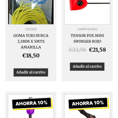
€23,98.
€21,
FEEDER
CARPFISHING
GOMA YUKI HUECA
TENSOR FOX MINI
2,3MM X 5MTS
SWINGER ROJO
AMARILLA
€
23,98
€
21,58
€
18,50
Añadir al carrito
Añadir al carrito
El
El
El
El
precio
precio
precio
preci
AHORRA 10%
AHORRA 10%
original
actual
original
actua
era:
es:
era:
es: