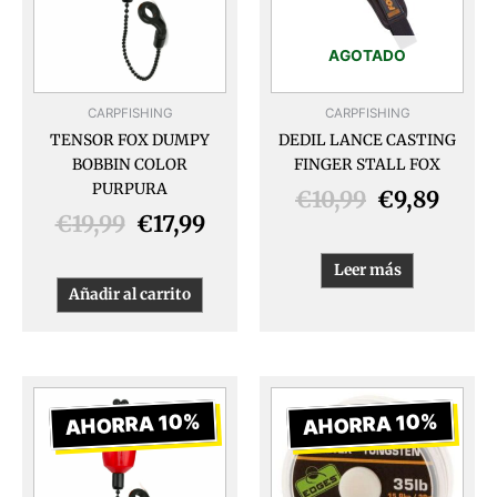
€19,99.
€17,99.
€10,99.
€9,89
AGOTADO
CARPFISHING
CARPFISHING
TENSOR FOX DUMPY
DEDIL LANCE CASTING
BOBBIN COLOR
FINGER STALL FOX
PURPURA
€
10,99
€
9,89
€
19,99
€
17,99
Leer más
Añadir al carrito
El
El
El
El
precio
precio
precio
prec
AHORRA 10%
AHORRA 10%
original
actual
original
actua
era:
es:
era:
es: