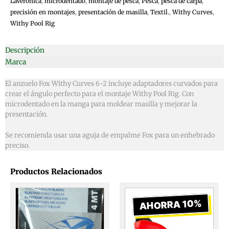
LaVerónica
,
microdentado
,
montaje de pesca
,
Pesca
,
pesca de carpa
,
precisión en montajes
,
presentación de masilla
,
Textil.
,
Withy Curves
,
Withy Pool Rig
Descripción
Marca
El anzuelo Fox Withy Curves 6-2 incluye adaptadores curvados para
crear el ángulo perfecto para el montaje Withy Pool Rig. Con
microdentado en la manga para moldear masilla y mejorar la
presentación.
Se recomienda usar una aguja de empalme Fox para un enhebrado
preciso.
Productos Relacionados
El
El
precio
prec
AHORRA 10%
original
actu
era:
es: