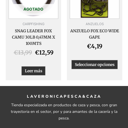
Las
opcio
AGOTADO
se
pued
CARPFISHING
ANZUELOS
elegir
SNAG LEADER FOX
ANZUELO FOX ECO WIDE
en
CAMU 30LB 0,47MM X
GAPE
la
100MTS
págin
€
4,19
de
€
13,99
€
12,59
produ
Seleccionar opciones
Leer más
LAVERONICAPESCA&CAZA
Tienda especializada en productos de caza y pesca, con gran
trayectoria en el sector, por y para amantes de la cacería y la
pesca.