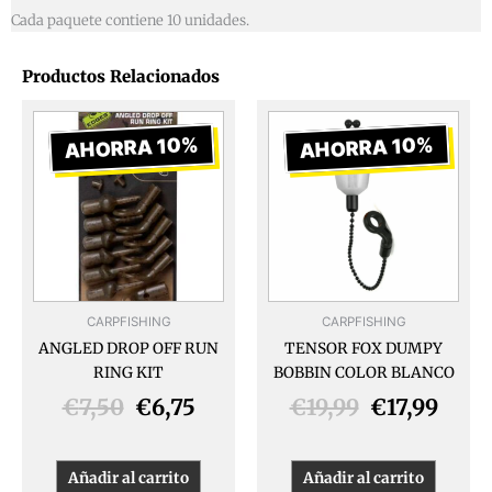
Cada paquete contiene 10 unidades.
Productos Relacionados
El
El
El
El
precio
precio
precio
prec
AHORRA 10%
AHORRA 10%
original
actual
original
actua
era:
es:
era:
es:
€7,50.
€6,75.
€19,99.
€17,9
CARPFISHING
CARPFISHING
ANGLED DROP OFF RUN
TENSOR FOX DUMPY
RING KIT
BOBBIN COLOR BLANCO
€
7,50
€
6,75
€
19,99
€
17,99
Añadir al carrito
Añadir al carrito