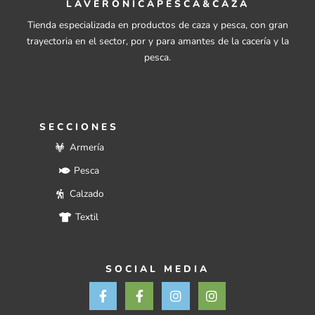
LAVERONICAPESCA&CAZA
Tienda especializada en productos de caza y pesca, con gran
trayectoria en el sector, por y para amantes de la cacería y la
pesca.
SECCIONES
Armería
Pesca
Calzado
Textil
SOCIAL MEDIA
F
F
I
I
a
a
n
n
c
c
s
s