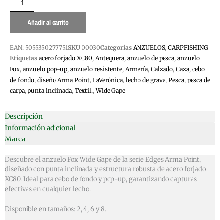
cantidad
Añadir al carrito
EAN:
5055350277751
SKU
00030
Categorías
ANZUELOS
,
CARPFISHING
Etiquetas
acero forjado XC80
,
Antequera
,
anzuelo de pesca
,
anzuelo
Fox
,
anzuelo pop-up
,
anzuelo resistente
,
Armería
,
Calzado
,
Caza
,
cebo
de fondo
,
diseño Arma Point
,
LaVerónica
,
lecho de grava
,
Pesca
,
pesca de
carpa
,
punta inclinada
,
Textil.
,
Wide Gape
Descripción
Información adicional
Marca
Descubre el anzuelo Fox Wide Gape de la serie Edges Arma Point,
diseñado con punta inclinada y estructura robusta de acero forjado
XC80. Ideal para cebo de fondo y pop-up, garantizando capturas
efectivas en cualquier lecho.
Disponible en tamaños: 2, 4, 6 y 8.