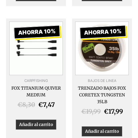
El
El
El
El
precio
precio
precio
prec
AHORRA 10%
AHORRA 10%
original
actual
original
actua
era:
es:
era:
es:
€8,30.
€7,47.
€19,99.
€17,9
CARPFISHING
BAJOS DE LINEA
FOX TITANIUM QUIVER
TRENZADO BAJOS FOX
MEDIUM
CORETEX TUNGSTEN
35LB
€
8,30
€
7,47
€
19,99
€
17,99
Añadir al carrito
Añadir al carrito