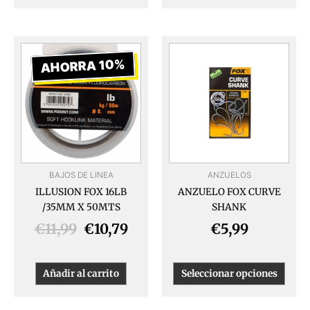
El
El
Este
produ
precio
precio
AHORRA 10%
tiene
original
actual
múlti
era:
es:
varia
€11,99.
€10,79.
Las
opcio
se
pued
BAJOS DE LINEA
ANZUELOS
elegir
ILLUSION FOX 16LB
ANZUELO FOX CURVE
en
/35MM X 50MTS
SHANK
la
págin
€
11,99
€
10,79
€
5,99
de
produ
Añadir al carrito
Seleccionar opciones