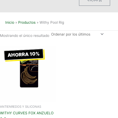
Inicio
Productos
Withy Pool Rig
Mostrando el único resultado
El
El
precio
precio
AHORRA 10%
original
actual
era:
es:
€6,50.
€5,85.
ANTIENREDOS Y SILICONAS
WITHY CURVES FOX ANZUELO