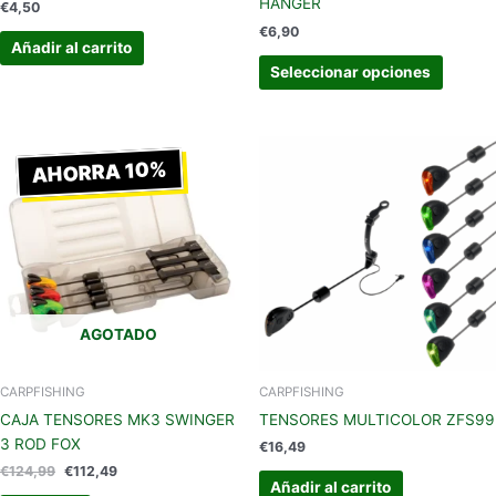
HANGER
€
4,50
de
€
6,90
produc
Añadir al carrito
Seleccionar opciones
El
El
precio
precio
AHORRA 10%
original
actual
era:
es:
€124,99.
€112,49.
AGOTADO
CARPFISHING
CARPFISHING
CAJA TENSORES MK3 SWINGER
TENSORES MULTICOLOR ZFS99
3 ROD FOX
€
16,49
€
124,99
€
112,49
Añadir al carrito