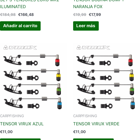
ILUMINATED
NARANJA FOX
€
184,98
€
166,48
€
19,99
€
17,99
Añadir al carrito
Leer más
CARPFISHING
CARPFISHING
TENSOR VIRUX AZUL
TENSOR VIRUX VERDE
€
11,00
€
11,00