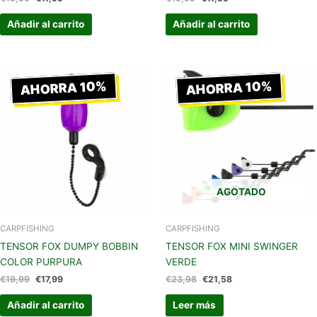
Añadir al carrito
Añadir al carrito
El
El
El
El
precio
precio
precio
precio
AHORRA 10%
AHORRA 10%
original
actual
original
actual
era:
es:
era:
es:
€19,99.
€17,99.
€23,98.
€21,58.
AGOTADO
CARPFISHING
CARPFISHING
TENSOR FOX DUMPY BOBBIN
TENSOR FOX MINI SWINGER
COLOR PURPURA
VERDE
€
19,99
€
17,99
€
23,98
€
21,58
Añadir al carrito
Leer más