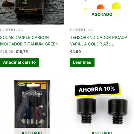
AGOTADO
CARPFISHING
CARPFISHING
SOLAR TACKLE CARBON
TENSOR-INDICADOR PICADA
INDICADOR TITANIUM GREEN
VARILLA COLOR AZUL
€
25,00
€
18,75
€
4,90
Añadir al carrito
Leer más
El
El
precio
precio
AHORRA 10%
original
actual
era:
es:
€4,99.
€4,49.
AGOTADO
AGOTADO