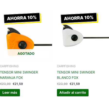
El
El
El
El
precio
precio
precio
precio
AHORRA 10%
AHORRA 10%
original
actual
original
actual
era:
es:
era:
es:
€23,99.
€21,59.
€23,99.
€21,59.
AGOTADO
CARPFISHING
CARPFISHING
TENSOR MINI SWINGER
TENSOR MINI SWINGER
NARANJA FOX
BLANCO FOX
€
23,99
€
21,59
€
23,99
€
21,59
Leer más
Añadir al carrito
El
El
Este