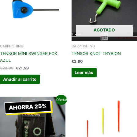
AGOTADO
CARPFISHING
CARPFISHING
TENSOR MINI SWINGER FOX
TENSOR KNOT TRYBION
AZUL
€
2,80
€
23,99
€
21,59
Leer más
Añadir al carrito
El
El
¡Oferta!
precio
precio
AHORRA 25%
original
actual
era:
es:
€25,00.
€18,75.