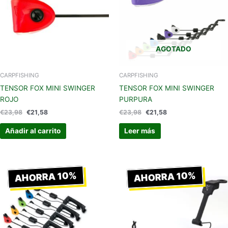
AGOTADO
CARPFISHING
CARPFISHING
TENSOR FOX MINI SWINGER
TENSOR FOX MINI SWINGER
ROJO
PURPURA
€
23,98
€
21,58
€
23,98
€
21,58
Añadir al carrito
Leer más
El
El
El
El
precio
precio
precio
precio
AHORRA 10%
AHORRA 10%
original
actual
original
actual
era:
es:
era:
es:
€54,99.
€49,49.
€54,99.
€49,49.