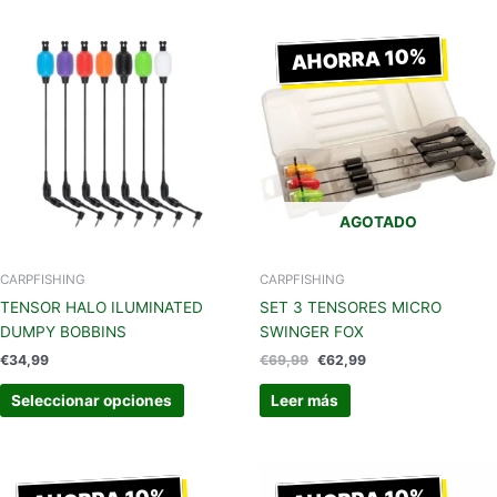
El
El
Este
precio
precio
AHORRA 10%
producto
original
actual
tiene
era:
es:
€69,99.
€62,99.
múltiples
variantes.
Las
opciones
se
AGOTADO
pueden
elegir
en
CARPFISHING
CARPFISHING
la
TENSOR HALO ILUMINATED
SET 3 TENSORES MICRO
página
DUMPY BOBBINS
SWINGER FOX
de
€
34,99
€
69,99
€
62,99
producto
Seleccionar opciones
Leer más
El
El
El
El
precio
precio
precio
precio