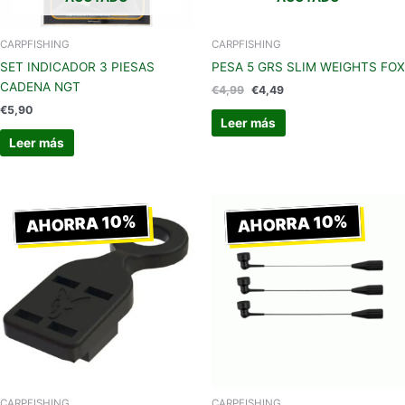
CARPFISHING
CARPFISHING
SET INDICADOR 3 PIESAS
PESA 5 GRS SLIM WEIGHTS FOX
CADENA NGT
€
4,99
€
4,49
€
5,90
Leer más
Leer más
El
El
El
El
precio
precio
precio
precio
AHORRA 10%
AHORRA 10%
original
actual
original
actual
era:
es:
era:
es:
€10,40.
€9,36.
€8,30.
€7,47.
CARPFISHING
CARPFISHING