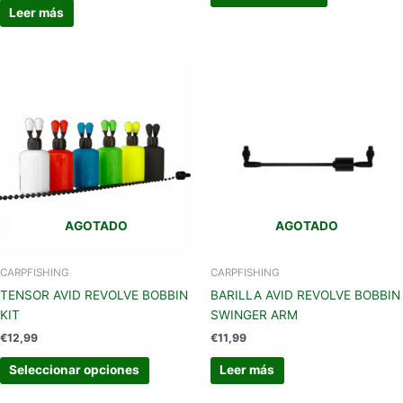
Leer más
Este
producto
tiene
múltiples
variantes.
Las
opciones
se
AGOTADO
AGOTADO
pueden
elegir
en
CARPFISHING
CARPFISHING
la
TENSOR AVID REVOLVE BOBBIN
BARILLA AVID REVOLVE BOBBIN
página
KIT
SWINGER ARM
de
€
12,99
€
11,99
producto
Seleccionar opciones
Leer más