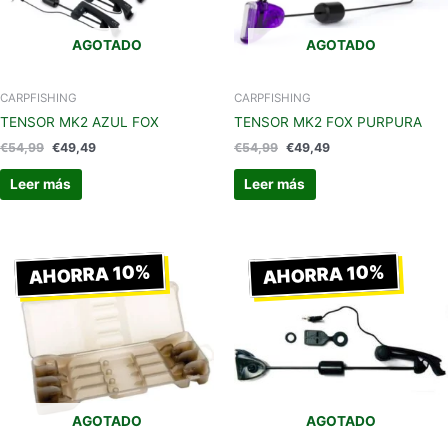
AGOTADO
AGOTADO
CARPFISHING
CARPFISHING
TENSOR MK2 AZUL FOX
TENSOR MK2 FOX PURPURA
€
54,99
€
49,49
€
54,99
€
49,49
Leer más
Leer más
El
El
El
El
precio
precio
precio
precio
AHORRA 10%
AHORRA 10%
original
actual
original
actual
era:
es:
era:
es:
€23,99.
€21,59.
€54,99.
€49,49.
AGOTADO
AGOTADO