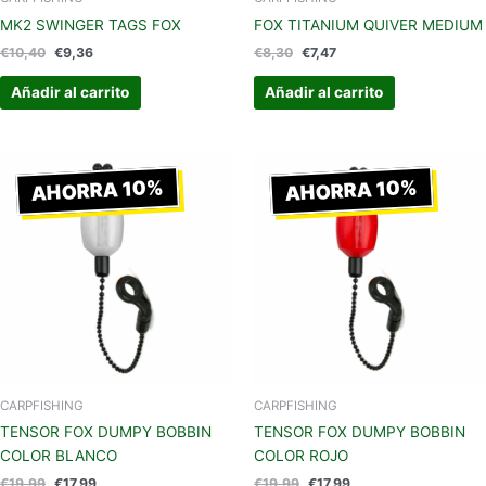
MK2 SWINGER TAGS FOX
FOX TITANIUM QUIVER MEDIUM
€
10,40
€
9,36
€
8,30
€
7,47
Añadir al carrito
Añadir al carrito
El
El
El
El
precio
precio
precio
precio
AHORRA 10%
AHORRA 10%
original
actual
original
actual
era:
es:
era:
es:
€19,99.
€17,99.
€19,99.
€17,99.
CARPFISHING
CARPFISHING
TENSOR FOX DUMPY BOBBIN
TENSOR FOX DUMPY BOBBIN
COLOR BLANCO
COLOR ROJO
€
19,99
€
17,99
€
19,99
€
17,99