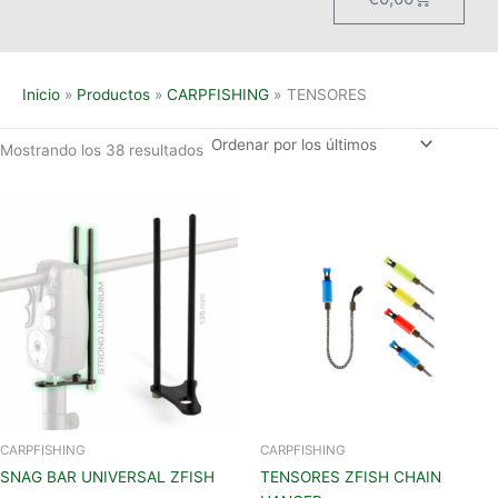
Inicio
Productos
CARPFISHING
TENSORES
Mostrando los 38 resultados
Este
produc
tiene
múltipl
variant
Las
opcion
se
pueden
elegir
en
CARPFISHING
CARPFISHING
la
SNAG BAR UNIVERSAL ZFISH
TENSORES ZFISH CHAIN
página