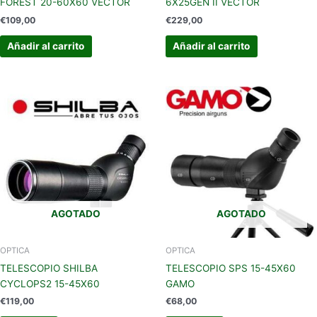
FOREST 20-60X60 VECTOR
6X25GEN II VECTOR
€
109,00
€
229,00
Añadir al carrito
Añadir al carrito
AGOTADO
AGOTADO
OPTICA
OPTICA
TELESCOPIO SHILBA
TELESCOPIO SPS 15-45X60
CYCLOPS2 15-45X60
GAMO
€
119,00
€
68,00