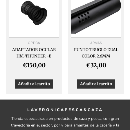
OPTICA
ARMAS
ADAPTADOR OCULAR
PUNTO TRUGLO DUAL
HM-THUNDER -E
COLOR 2.6MM
€
150,00
€
32,00
Añadir al carrito
Añadir al carrito
LAVERONICAPESCA&CAZA
Tienda especializada en productos de caza y pesca, con gran
trayectoria en el sector, por y para amantes de la cacería y la