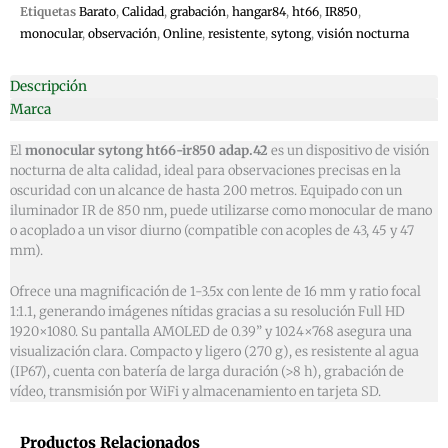
Etiquetas
Barato
,
Calidad
,
grabación
,
hangar84
,
ht66
,
IR850
,
monocular
,
observación
,
Online
,
resistente
,
sytong
,
visión nocturna
Descripción
Marca
El
monocular sytong ht66-ir850 adap.42
es un dispositivo de visión
nocturna de alta calidad, ideal para observaciones precisas en la
oscuridad con un alcance de hasta 200 metros. Equipado con un
iluminador IR de 850 nm, puede utilizarse como monocular de mano
o acoplado a un visor diurno (compatible con acoples de 43, 45 y 47
mm).
Ofrece una magnificación de 1-3.5x con lente de 16 mm y ratio focal
1:1.1, generando imágenes nítidas gracias a su resolución Full HD
1920×1080. Su pantalla AMOLED de 0.39” y 1024×768 asegura una
visualización clara. Compacto y ligero (270 g), es resistente al agua
(IP67), cuenta con batería de larga duración (>8 h), grabación de
vídeo, transmisión por WiFi y almacenamiento en tarjeta SD.
Productos Relacionados