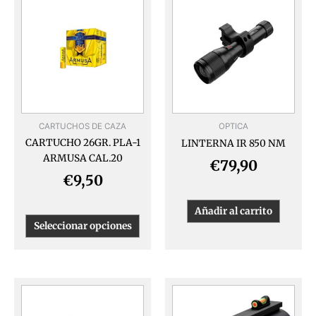
producto
tiene
múltiples
variantes.
Las
opciones
se
pueden
CARTUCHOS DE CAZA
OPTICA
elegir
CARTUCHO 26GR. PLA-1
LINTERNA IR 850 NM
en
ARMUSA CAL.20
la
€
79,90
página
€
9,50
de
producto
Añadir al carrito
Seleccionar opciones