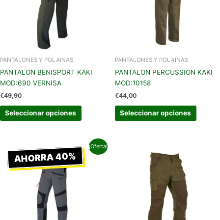
Las
Las
opciones
opcion
se
se
pueden
pueden
elegir
elegir
en
en
PANTALONES Y POLAINAS
PANTALONES Y POLAINAS
la
la
PANTALON BENISPORT KAKI
PANTALON PERCUSSION KAKI
página
página
MOD:690 VERNISA
MOD:10158
de
de
€
49,90
€
44,00
producto
produc
Seleccionar opciones
Seleccionar opciones
El
El
Este
Este
¡Oferta!
precio
precio
AHORRA 40%
producto
produc
original
actual
tiene
tiene
era:
es:
€47,00.
€28,20.
múltiples
múltipl
variantes.
variant
Las
Las
opciones
opcion