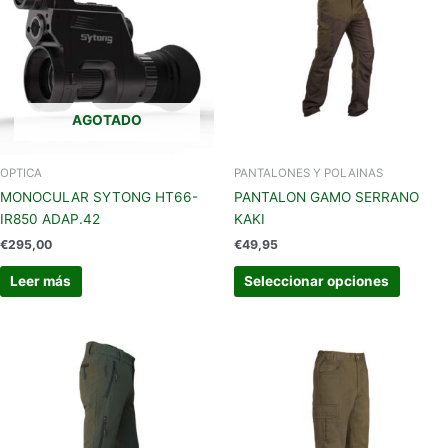
múltipl
variant
Las
opcion
se
AGOTADO
pueden
elegir
en
OPTICA
PANTALONES Y POLAINAS
la
MONOCULAR SYTONG HT66-
PANTALON GAMO SERRANO
página
IR850 ADAP.42
KAKI
de
€
295,00
€
49,95
produc
Leer más
Seleccionar opciones
Este
Este
producto
produc
tiene
tiene
múltiples
múltipl
variantes.
variant