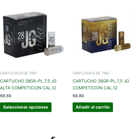
Este
producto
tiene
múltiples
variantes.
Las
opciones
se
pueden
elegir
en
CARTUCHOS DE TIRO
CARTUCHOS DE TIRO
la
CARTUCHO 28GR-PL.7,5 JG
CARTUCHO 28GR-PL.7,5 JG
página
ALTA COMPETICION CAL.12
COMPETICION CAL.12
de
€
9,50
€
8,80
producto
Seleccionar opciones
Añadir al carrito