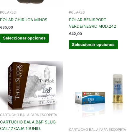
elegir
elegir
en
en
POLARES
POLARES
la
la
POLAR CHIRUCA MINOS
POLAR BENISPORT
página
página
VERDE/NEGRO MOD.242
€
85,00
de
de
€
42,00
producto
produc
Seleccionar opciones
Seleccionar opciones
CARTUCHO BALA PARA ESCOPETA
CARTUCHO BALA B&P SLUG
CAL.12 CAJA 10UNID.
CARTUCHO BALA PARA ESCOPETA