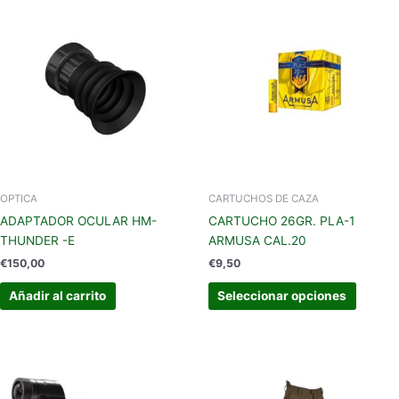
Este
produc
tiene
múltipl
variant
Las
opcion
se
pueden
elegir
en
OPTICA
CARTUCHOS DE CAZA
la
ADAPTADOR OCULAR HM-
CARTUCHO 26GR. PLA-1
página
THUNDER -E
ARMUSA CAL.20
de
€
150,00
€
9,50
produc
Añadir al carrito
Seleccionar opciones
Este
produc
tiene