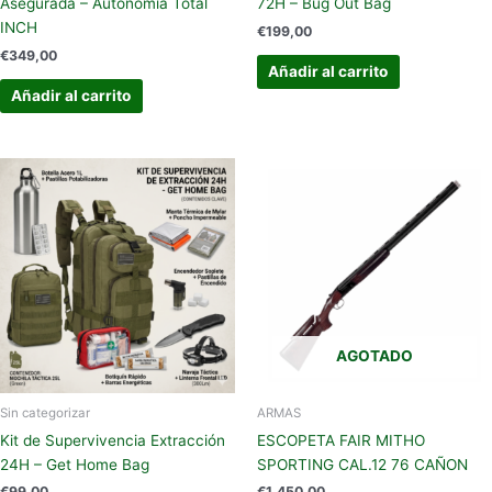
Asegurada – Autonomía Total
72H – Bug Out Bag
INCH
€
199,00
€
349,00
Añadir al carrito
Añadir al carrito
AGOTADO
Sin categorizar
ARMAS
Kit de Supervivencia Extracción
ESCOPETA FAIR MITHO
24H – Get Home Bag
SPORTING CAL.12 76 CAÑON
€
99,00
€
1.450,00