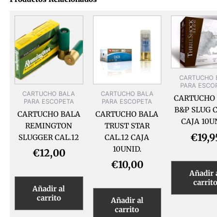
CARTUCHO 
PARA ESCO
CARTUCHO BALA
CARTUCHO BALA
CARTUCHO
PARA ESCOPETA
PARA ESCOPETA
B&P SLUG C
CARTUCHO BALA
CARTUCHO BALA
CAJA 10U
REMINGTON
TRUST STAR
€
19,9
SLUGGER CAL.12
CAL.12 CAJA
10UNID.
€
12,00
€
10,00
Añadir 
carrit
Añadir al
carrito
Añadir al
carrito