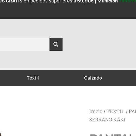
OS GRATIS
en pedidos superiores a
59,90€ |
Munición
+Infor
Textil
Calzado
Inicio
/
TEXTIL
/
PA
SERRANO KAKI