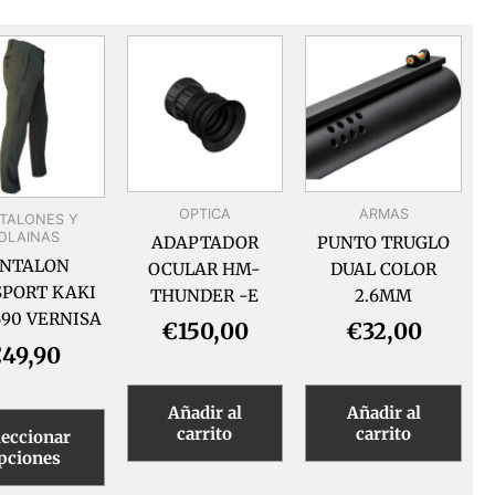
Este
producto
tiene
múltiples
variantes.
Las
opciones
OPTICA
ARMAS
TALONES Y
se
OLAINAS
ADAPTADOR
PUNTO TRUGLO
pueden
ANTALON
OCULAR HM-
DUAL COLOR
elegir
SPORT KAKI
THUNDER -E
2.6MM
en
90 VERNISA
la
€
150,00
€
32,00
€
49,90
página
de
producto
Añadir al
Añadir al
carrito
carrito
leccionar
pciones