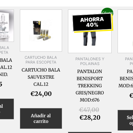
El
El
Este
¡Oferta!
precio
precio
producto
AHORRA
tiene
40%
actual
original
múltiples
es:
era:
variantes.
€28,20.
€47,00.
Las
BALA
opciones
PETA
CARTUCHO BALA
PANTALONES Y
se
PAN
 BALA
PARA ESCOPETA
POLAINAS
P
pueden
AL.12
CARTUCHO BALA
PANTALON
P
elegir
NID.
SAUVESTRE
BENISPORT
BENI
en
5
CAL.12
TREKKING
MOD:6
la
GRIS/NEGRO
€
24,00
página
MOD:676
de
al
€
47,00
producto
o
Añadir al
€
28,20
Se
carrito
o