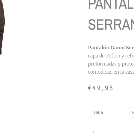
PANTA
SERRAN
Pantalón Gamo Ser
capa de Teflon y refu
preformadas y prote
comodidad en la caz
€
49,95
PANTALON
Talla
GAMO
SERRANO
KAKI