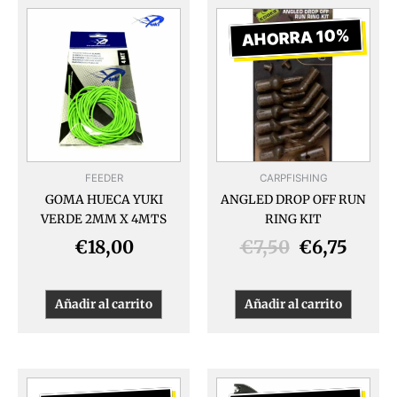
El
El
precio
preci
AHORRA 10%
original
actua
era:
es:
€7,50.
€6,75
FEEDER
CARPFISHING
GOMA HUECA YUKI
ANGLED DROP OFF RUN
VERDE 2MM X 4MTS
RING KIT
€
18,00
€
7,50
€
6,75
Añadir al carrito
Añadir al carrito
El
El
El
El