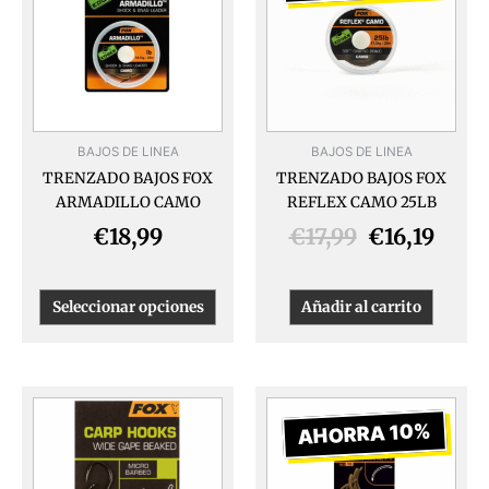
original
actua
múltiples
era:
es:
variantes.
€17,99.
€16,1
Las
opciones
se
pueden
BAJOS DE LINEA
BAJOS DE LINEA
elegir
TRENZADO BAJOS FOX
TRENZADO BAJOS FOX
en
ARMADILLO CAMO
REFLEX CAMO 25LB
la
página
€
18,99
€
17,99
€
16,19
de
producto
Seleccionar opciones
Añadir al carrito
El
El
Este
producto
precio
preci
AHORRA 10%
tiene
original
actua
múltiples
era:
es: