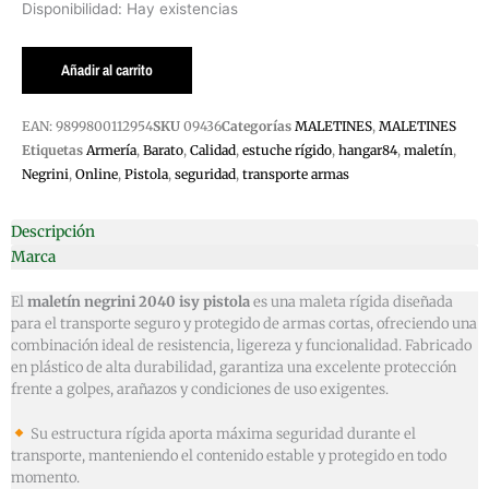
MALETIN
Disponibilidad:
Hay existencias
NEGRINI
2040
Añadir al carrito
ISY
PISTOLA
EAN:
9899800112954
SKU
09436
Categorías
MALETINES
,
MALETINES
cantidad
Etiquetas
Armería
,
Barato
,
Calidad
,
estuche rígido
,
hangar84
,
maletín
,
Negrini
,
Online
,
Pistola
,
seguridad
,
transporte armas
Descripción
Marca
El
maletín negrini 2040 isy pistola
es una maleta rígida diseñada
para el transporte seguro y protegido de armas cortas, ofreciendo una
combinación ideal de resistencia, ligereza y funcionalidad. Fabricado
en plástico de alta durabilidad, garantiza una excelente protección
frente a golpes, arañazos y condiciones de uso exigentes.
Su estructura rígida aporta máxima seguridad durante el
transporte, manteniendo el contenido estable y protegido en todo
momento.