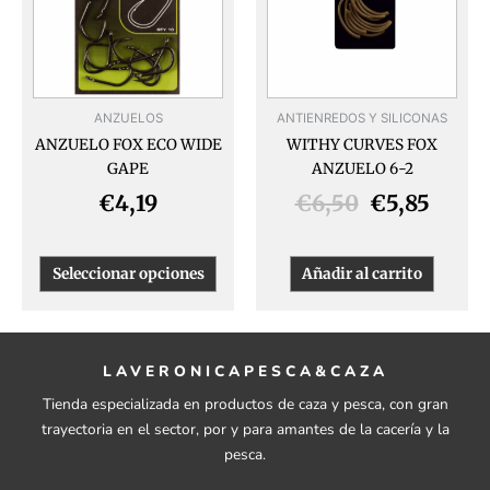
variantes.
€6,50.
€5,85
Las
opciones
se
pueden
ANZUELOS
ANTIENREDOS Y SILICONAS
elegir
ANZUELO FOX ECO WIDE
WITHY CURVES FOX
en
GAPE
ANZUELO 6-2
la
página
€
4,19
€
6,50
€
5,85
de
producto
Seleccionar opciones
Añadir al carrito
LAVERONICAPESCA&CAZA
Tienda especializada en productos de caza y pesca, con gran
trayectoria en el sector, por y para amantes de la cacería y la
pesca.