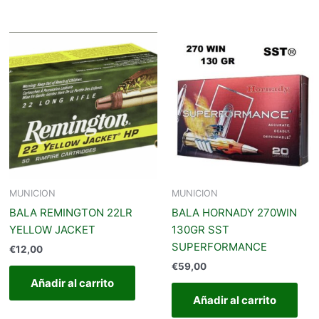
MUNICION
MUNICION
BALA REMINGTON 22LR
BALA HORNADY 270WIN
YELLOW JACKET
130GR SST
SUPERFORMANCE
€
12,00
€
59,00
Añadir al carrito
Añadir al carrito