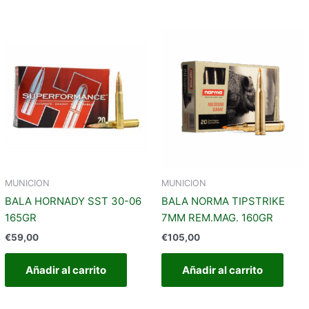
MUNICION
MUNICION
BALA HORNADY SST 30-06
BALA NORMA TIPSTRIKE
165GR
7MM REM.MAG. 160GR
€
59,00
€
105,00
Añadir al carrito
Añadir al carrito