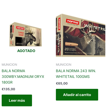
AGOTADO
MUNICION
MUNICION
BALA NORMA
BALA NORMA 243 WIN.
300WBY.MAGNUM ORYX
WHITETAIL 100GMS
180GR
€
65,00
€
135,00
Añadir al carrito
Leer más