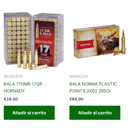
MUNICION
MUNICION
BALA 17HMR 17GR
BALA NORMA PLASTIC
HORNADY
POINT9,3X62 285Gr
€
29,00
€
85,00
Añadir al carrito
Añadir al carrito