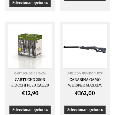
Seleccionar opciones
Este
Este
producto
produ
tiene
tiene
múltiples
múlti
variantes.
varia
Las
Las
opciones
opcio
se
se
pueden
pued
CARTUCHOS DE CAZA
AIRE COMPRIMIDO Y PCP
elegir
elegir
CARTUCHO 28GR
CARABINA GAMO
en
en
FIOCCHI PL20 CAL.20
WHISPER MAXXIM
la
la
página
págin
€
12,90
€
162,00
de
de
producto
produ
Seleccionar opciones
Seleccionar opciones