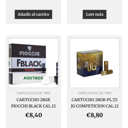
Añadir al carrito
Leer más
Este
producto
tiene
múltiples
variantes.
Las
opciones
AGOTADO
se
pueden
CARTUCHOS DE TIRO
CARTUCHOS DE TIRO
elegir
CARTUCHO 28GR
CARTUCHO 28GR-PL.7,5
en
FIOCCHI BLACK CAL.12
JG COMPETICION CAL.12
la
página
€
8,40
€
8,80
de
producto