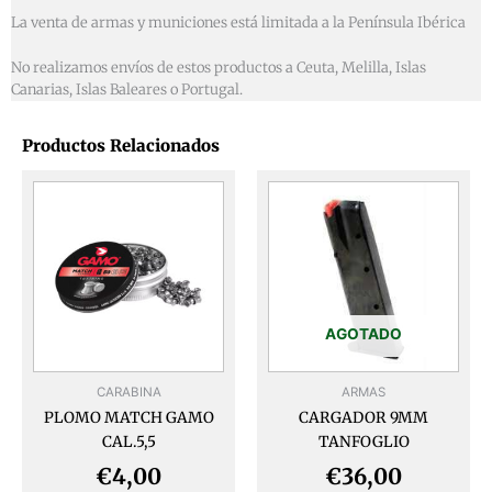
La venta de armas y municiones está limitada a la Península Ibérica
No realizamos envíos de estos productos a Ceuta, Melilla, Islas
Canarias, Islas Baleares o Portugal.
Productos Relacionados
AGOTADO
CARABINA
ARMAS
PLOMO MATCH GAMO
CARGADOR 9MM
CAL.5,5
TANFOGLIO
€
4,00
€
36,00