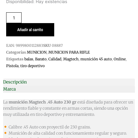
BALA
Disponibilidad:
Hay existencias
MAGTECH
45
AUTO
cantidad
Añadir al carrito
EAN:
9899800112883
SKU
08887
Categorías
MUNICION
,
MUNICION PARA RIFLE
Etiquetas
balas
,
Barato
,
Calidad
,
Magtech
,
munición 45 auto
,
Online
,
Pistola
,
tiro deportivo
Descripción
Marca
La
munición Magtech .45 Auto 230 gr
está diseñada para ofrecer un
rendimiento fiable y constante en armas cortas, siendo una opción
muy utilizada en tiro deportivo y entrenamiento.
Calibre .45 Auto con proyectil de 230 grains.
Munición de alta calidad con funcionamiento regular y seguro.