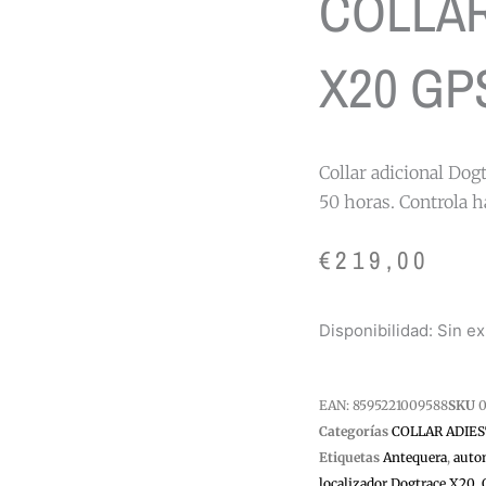
COLLAR
X20 GP
Collar adicional Do
50 horas. Controla 
€
219,00
Disponibilidad:
Sin ex
EAN:
8595221009588
SKU
0
Categorías
COLLAR ADIE
Etiquetas
Antequera
,
auto
localizador Dogtrace X20
,