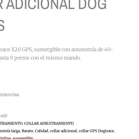
 ADICIONAL DOG
S
gtrace X20 GPS, sumergible con autonomía de 40-
hasta 9 perros con el mismo mando.
istencias
4517
STRAMIENTO
,
COLLAR ADIESTRAMIENTO
nomía larga
,
Barato
,
Calidad
,
collar adicional
,
collar GPS Dogtrace
,
Online
,
sumergible