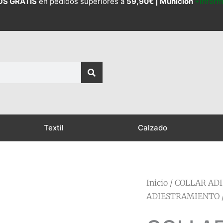
OS GRATIS
en pedidos superiores a
59,90€ |
Munición
+Infor
Textil
Calzado
Inicio
/
COLLAR AD
ADIESTRAMIENTO