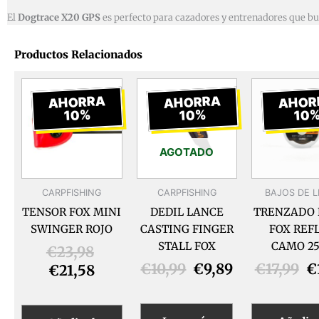
El
Dogtrace X20 GPS
es perfecto para cazadores y entrenadores que bus
Productos Relacionados
El
El
El
El
E
precio
precio
precio
precio
p
AHORRA
AHORRA
AHOR
10%
10%
10
actual
original
original
actual
o
es:
era:
era:
es:
er
€21,58.
€23,98.
€10,99.
€9,89.
€1
AGOTADO
CARPFISHING
CARPFISHING
BAJOS DE L
TENSOR FOX MINI
DEDIL LANCE
TRENZADO 
SWINGER ROJO
CASTING FINGER
FOX REF
STALL FOX
CAMO 2
€
23,98
€
10,99
€
9,89
€
17,99
€
€
21,58