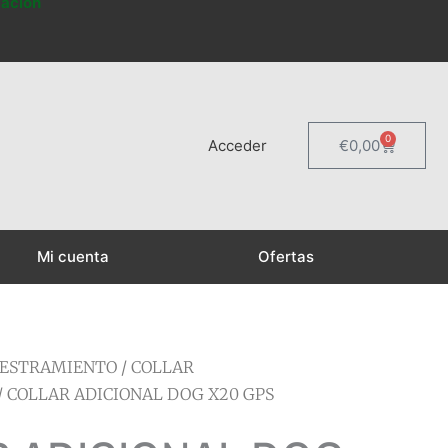
mación
0
Carrito
Acceder
€
0,00
Mi cuenta
Ofertas
IESTRAMIENTO
/
COLLAR
/ COLLAR ADICIONAL DOG X20 GPS