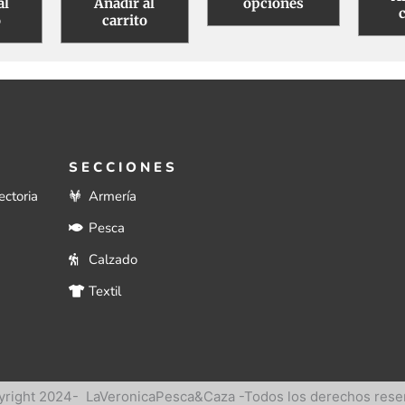
al
Añadir al
opciones
o
carrito
SECCIONES
ectoria
Armería
Pesca
Calzado
Textil
right 2024- LaVeronicaPesca&Caza -Todos los derechos rese
right 2024- LaVeronicaPesca&Caza -Todos los derechos rese