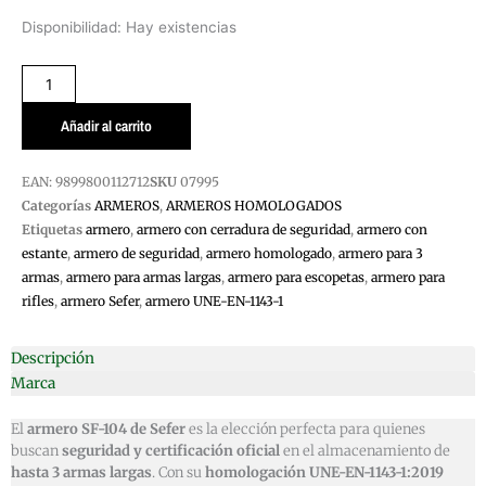
ARMERO
Disponibilidad:
Hay existencias
ARMA
LARGA
SF-
104
Añadir al carrito
3
ARMAS
EAN:
9899800112712
SKU
07995
SEFER
Categorías
ARMEROS
,
ARMEROS HOMOLOGADOS
GRADO
Etiquetas
armero
,
armero con cerradura de seguridad
,
armero con
I
estante
,
armero de seguridad
,
armero homologado
,
armero para 3
cantidad
armas
,
armero para armas largas
,
armero para escopetas
,
armero para
rifles
,
armero Sefer
,
armero UNE-EN-1143-1
Descripción
Marca
El
armero SF-104 de Sefer
es la elección perfecta para quienes
buscan
seguridad y certificación oficial
en el almacenamiento de
hasta 3 armas largas
. Con su
homologación UNE-EN-1143-1:2019