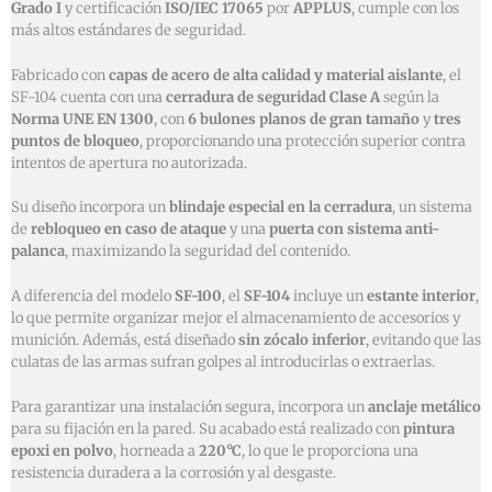
Grado I
y certificación
ISO/IEC 17065
por
APPLUS
, cumple con los
más altos estándares de seguridad.
Fabricado con
capas de acero de alta calidad y material aislante
, el
SF-104 cuenta con una
cerradura de seguridad Clase A
según la
Norma UNE EN 1300
, con
6 bulones planos de gran tamaño
y
tres
puntos de bloqueo
, proporcionando una protección superior contra
intentos de apertura no autorizada.
Su diseño incorpora un
blindaje especial en la cerradura
, un sistema
de
rebloqueo en caso de ataque
y una
puerta con sistema anti-
palanca
, maximizando la seguridad del contenido.
A diferencia del modelo
SF-100
, el
SF-104
incluye un
estante interior
,
lo que permite organizar mejor el almacenamiento de accesorios y
munición. Además, está diseñado
sin zócalo inferior
, evitando que las
culatas de las armas sufran golpes al introducirlas o extraerlas.
Para garantizar una instalación segura, incorpora un
anclaje metálico
para su fijación en la pared. Su acabado está realizado con
pintura
epoxi en polvo
, horneada a
220°C
, lo que le proporciona una
resistencia duradera a la corrosión y al desgaste.