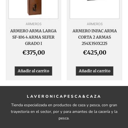
ARMEROS
ARMEROS
ARMERO ARMA LARGA
ARMERO INFAC ARMA
SF-106 4 ARMA SEFER
CORTA 2 ARMAS
GRADO I
254X350X225
€
375,00
€
425,00
Añadir al carrito
Añadir al carrito
LAVERONICAPESCA&CAZA
Tienda especializada en productos de caza y pesca, con gran
trayectoria en el sector, por y para amantes de la cacería y la
pesca.