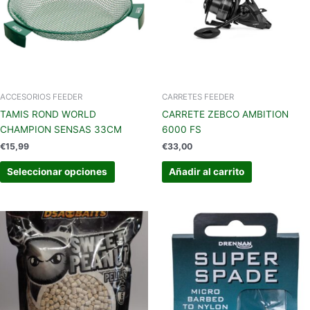
variantes.
Las
opciones
se
pueden
elegir
en
ACCESORIOS FEEDER
CARRETES FEEDER
la
TAMIS ROND WORLD
CARRETE ZEBCO AMBITION
página
CHAMPION SENSAS 33CM
6000 FS
de
€
15,99
€
33,00
producto
Seleccionar opciones
Añadir al carrito
Este
Este
producto
produc
tiene
tiene
múltiples
múltipl
variantes.
variant
Las
Las
opciones
opcion