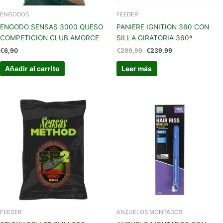
ENGODOS
FEEDER
ENGODO SENSAS 3000 QUESO
PANIERE IGNITION 360 CON
COMPETICION CLUB AMORCE
SILLA GIRATORIA 360º
€
6,90
€
299,99
€
239,99
Añadir al carrito
Leer más
Este
Este
producto
produc
tiene
tiene
múltiples
múltipl
variantes.
variant
Las
Las
opciones
opcion
se
se
pueden
pueden
elegir
elegir
en
en
FEEDER
ANZUELOS MONTADOS
la
la