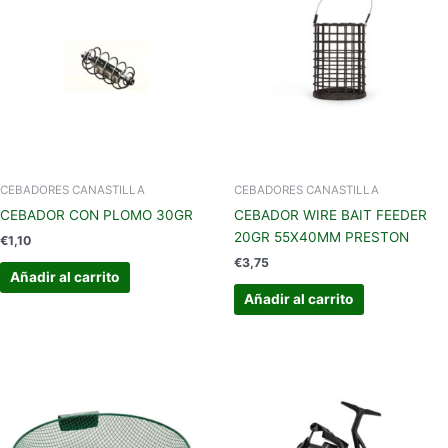
CEBADORES CANASTILLA
CEBADORES CANASTILLA
CEBADOR CON PLOMO 30GR
CEBADOR WIRE BAIT FEEDER
20GR 55X40MM PRESTON
€
1,10
€
3,75
Añadir al carrito
Añadir al carrito
Este
producto
tiene
múltiples