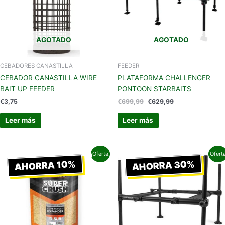
AGOTADO
AGOTADO
CEBADORES CANASTILLA
FEEDER
CEBADOR CANASTILLA WIRE
PLATAFORMA CHALLENGER
BAIT UP FEEDER
PONTOON STARBAITS
€
3,75
€
699,99
€
629,99
Leer más
Leer más
El
El
El
El
¡Oferta!
¡Ofert
precio
precio
precio
precio
AHORRA 30%
AHORRA 10%
original
actual
original
actual
era:
es:
era:
es:
€14,99.
€13,49.
€309,99.
€216,99.