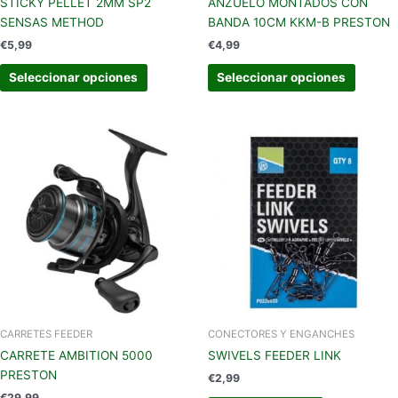
STICKY PELLET 2MM SP2
ANZUELO MONTADOS CON
página
página
SENSAS METHOD
BANDA 10CM KKM-B PRESTON
de
de
€
5,99
€
4,99
producto
produc
Seleccionar opciones
Seleccionar opciones
CARRETES FEEDER
CONECTORES Y ENGANCHES
CARRETE AMBITION 5000
SWIVELS FEEDER LINK
PRESTON
€
2,99
€
29,99