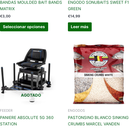
la
BANDAS MOULDED BAIT BANDS
ENGODO SONUBAITS SWEET F1
página
MATRIX
GREEN
de
€
3,00
€
14,99
producto
Seleccionar opciones
Leer más
AGOTADO
FEEDER
ENGODOS
PANIERE ABSOLUTE 5G 360
PASTONSINO BLANCO SINKING
STATION
CRUMBS MARCEL VANDEN