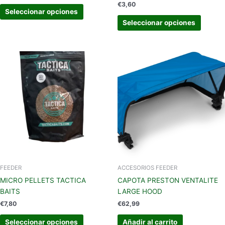
de
de
€
3,60
producto
produc
Seleccionar opciones
Seleccionar opciones
Este
producto
tiene
múltiples
variantes.
Las
opciones
se
pueden
elegir
en
FEEDER
ACCESORIOS FEEDER
la
MICRO PELLETS TACTICA
CAPOTA PRESTON VENTALITE
página
BAITS
LARGE HOOD
de
€
7,80
€
62,99
producto
Seleccionar opciones
Añadir al carrito