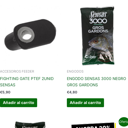
ACCESORIOS FEEDER
ENGODOS
FIGHTING GATE PTEF 2UNID
ENGODO SENSAS 3000 NEGRO
SENSAS
GROS GARDONS
€
5,90
€
4,80
Añadir al carrito
Añadir al carrito
El
El
¡Ofert
precio
precio