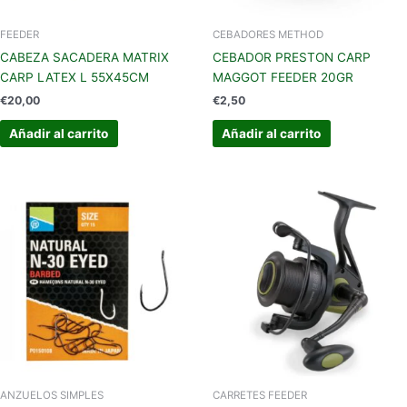
FEEDER
CEBADORES METHOD
CABEZA SACADERA MATRIX
CEBADOR PRESTON CARP
CARP LATEX L 55X45CM
MAGGOT FEEDER 20GR
€
20,00
€
2,50
Añadir al carrito
Añadir al carrito
Este
producto
tiene
múltiples
variantes.
Las
opciones
se
pueden
elegir
en
ANZUELOS SIMPLES
CARRETES FEEDER