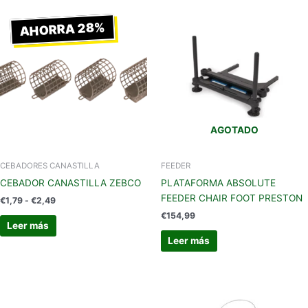
Rango
de
AHORRA 28%
precios:
desde
€1,79
hasta
€2,49
AGOTADO
CEBADORES CANASTILLA
FEEDER
CEBADOR CANASTILLA ZEBCO
PLATAFORMA ABSOLUTE
FEEDER CHAIR FOOT PRESTON
€
1,79
-
€
2,49
€
154,99
Leer más
Leer más