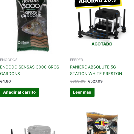
AHORRA 20%
original
actual
era:
es:
€659,99.
€527,99.
AGOTADO
ENGODOS
FEEDER
ENGODO SENSAS 3000 GROS
PANIERE ABSOLUTE 5G
GARDONS
STATION WHITE PRESTON
€
4,80
€
659,99
€
527,99
Añadir al carrito
Leer más