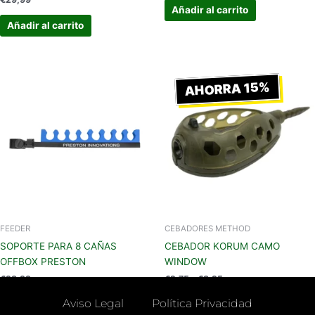
Añadir al carrito
Añadir al carrito
Rango
de
AHORRA 15%
precios:
desde
€2,75
hasta
€3,25
FEEDER
CEBADORES METHOD
SOPORTE PARA 8 CAÑAS
CEBADOR KORUM CAMO
OFFBOX PRESTON
WINDOW
€
23,99
€
2,75
-
€
3,25
Aviso Legal
Política Privacidad
Añadir al carrito
Leer más