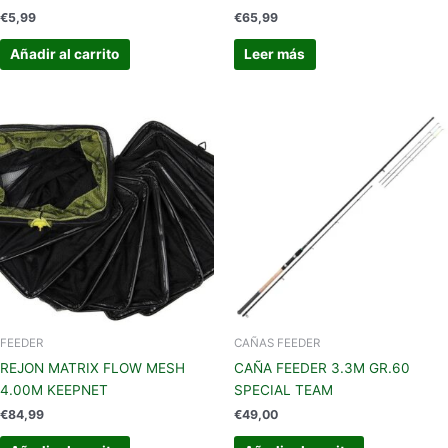
€
5,99
€
65,99
Añadir al carrito
Leer más
FEEDER
CAÑAS FEEDER
REJON MATRIX FLOW MESH
CAÑA FEEDER 3.3M GR.60
4.00M KEEPNET
SPECIAL TEAM
€
84,99
€
49,00