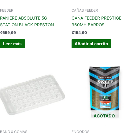
FEEDER
CAÑAS FEEDER
PANIERE ABSOLUTE 5G
CAÑA FEEDER PRESTIGE
STATION BLACK PRESTON
360MH BARROS
€
659,99
€
154,90
Leer más
Añadir al carrito
Este
producto
tiene
múltiples
variantes.
Las
opciones
se
AGOTADO
pueden
elegir
en
BAND & GOMAS
ENGODOS