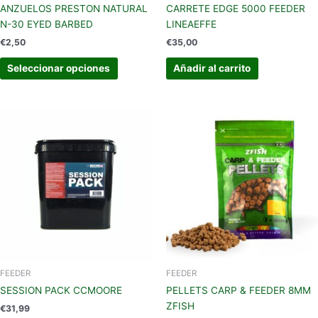
la
ANZUELOS PRESTON NATURAL
CARRETE EDGE 5000 FEEDER
página
N-30 EYED BARBED
LINEAEFFE
de
€
2,50
€
35,00
producto
Seleccionar opciones
Añadir al carrito
Este
Este
producto
produc
tiene
tiene
múltiples
múltipl
variantes.
variant
Las
Las
opciones
opcion
se
se
pueden
pueden
elegir
elegir
en
en
FEEDER
FEEDER
la
la
SESSION PACK CCMOORE
PELLETS CARP & FEEDER 8MM
página
página
ZFISH
€
31,99