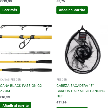
€
719,99
€
3,75
Leer más
Añadir al carrito
CAÑAS FEEDER
FEEDER
CAÑA BLACK PASSION G2
CABEZA SACADERA 18″
2.70M
CARBON HAIR MESH LANDING
NET
€
61,99
€
31,99
Añadir al carrito