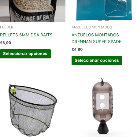
se
se
pueden
pueden
elegir
elegir
en
en
FEEDER
ANZUELOS MONTADOS
la
la
PELLETS 6MM DSA BAITS
ANZUELOS MONTADOS
página
página
DRENNAN SUPER SPADE
€
8,99
de
de
€
4,60
producto
produc
Seleccionar opciones
Seleccionar opciones