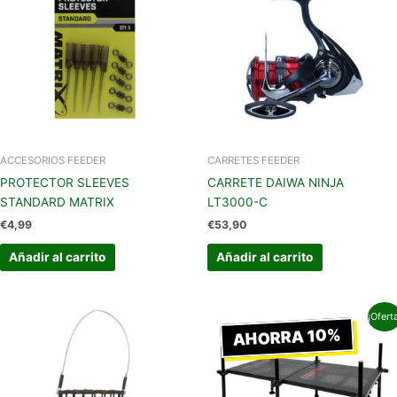
ACCESORIOS FEEDER
CARRETES FEEDER
PROTECTOR SLEEVES
CARRETE DAIWA NINJA
STANDARD MATRIX
LT3000-C
€
4,99
€
53,90
Añadir al carrito
Añadir al carrito
El
El
¡Ofert
precio
precio
AHORRA 10%
original
actual
era:
es:
€699,99.
€629,99.