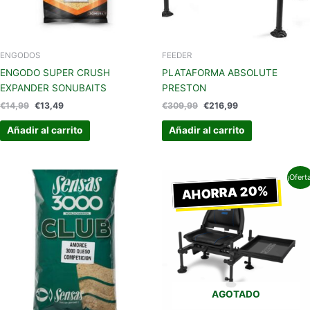
ENGODOS
FEEDER
ENGODO SUPER CRUSH
PLATAFORMA ABSOLUTE
EXPANDER SONUBAITS
PRESTON
€
14,99
€
13,49
€
309,99
€
216,99
Añadir al carrito
Añadir al carrito
El
El
¡Ofert
precio
precio
AHORRA 20%
original
actual
era:
es:
€299,99.
€239,99.
AGOTADO