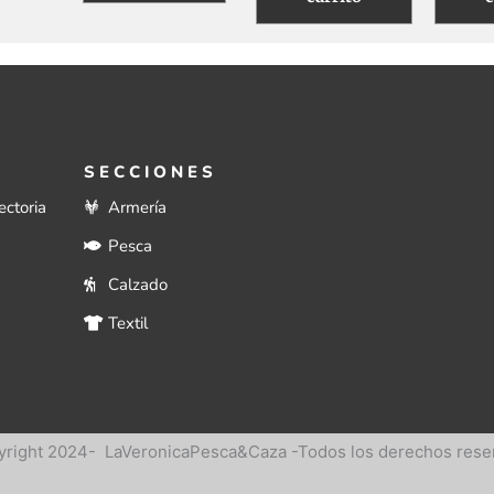
SECCIONES
ectoria
Armería
Pesca
Calzado
Textil
right 2024- LaVeronicaPesca&Caza -Todos los derechos rese
right 2024- LaVeronicaPesca&Caza -Todos los derechos rese