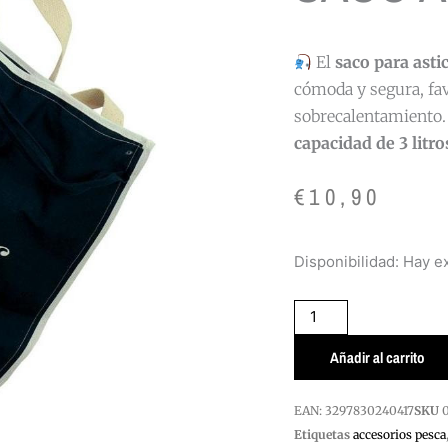
El
saco para asti
cómoda y segura, fav
sobrecalentamiento. 
capacidad de 3 litro
€
10,90
SACO
Disponibilidad:
Hay ex
ASTICOTS
SENSAS
cantidad
Añadir al carrito
EAN:
3297830240417
SKU
Etiquetas
accesorios pesca