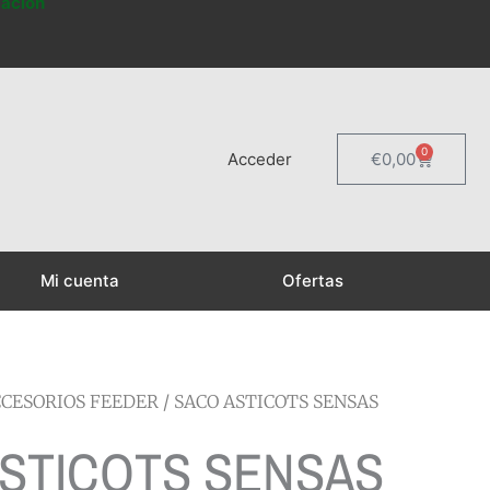
mación
0
Carrito
Acceder
€
0,00
Mi cuenta
Ofertas
CESORIOS FEEDER
/ SACO ASTICOTS SENSAS
STICOTS SENSAS