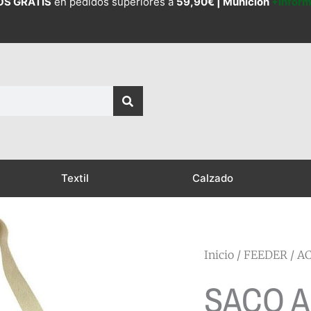
OS GRATIS
en pedidos superiores a
59,90€ |
Munición
+Infor
Textil
Calzado
Inicio
/
FEEDER
/
AC
SACO A