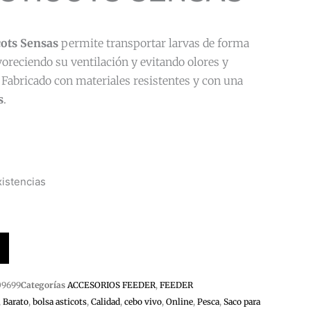
cots Sensas
permite transportar larvas de forma
oreciendo su ventilación y evitando olores y
Fabricado con materiales resistentes y con una
s
.
istencias
09699
Categorías
ACCESORIOS FEEDER
,
FEEDER
,
Barato
,
bolsa asticots
,
Calidad
,
cebo vivo
,
Online
,
Pesca
,
Saco para