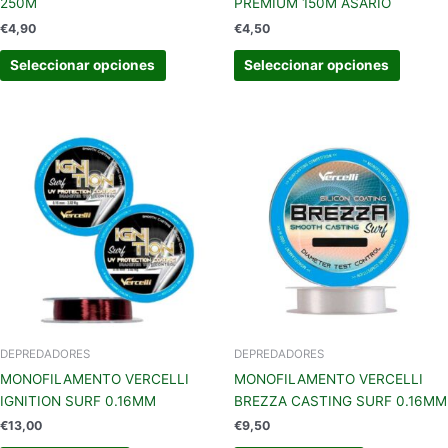
250M
PREMIUM 150M ASARIO
de
de
€
4,90
€
4,50
producto
produc
Seleccionar opciones
Seleccionar opciones
DEPREDADORES
DEPREDADORES
MONOFILAMENTO VERCELLI
MONOFILAMENTO VERCELLI
IGNITION SURF 0.16MM
BREZZA CASTING SURF 0.16MM
€
13,00
€
9,50