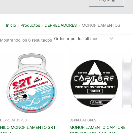
Inicio
Productos
DEPREDADORES
MONOFILAMENTOS
Mostrando los 6 resultados
Este
Este
producto
produc
tiene
tiene
múltiples
múltipl
variantes.
variant
Las
Las
opciones
opcion
se
se
pueden
pueden
elegir
elegir
en
en
DEPREDADORES
DEPREDADORES
la
la
HILO MONOFILAMENTO SRT
MONOFILAMENTO CAPTURE
página
página