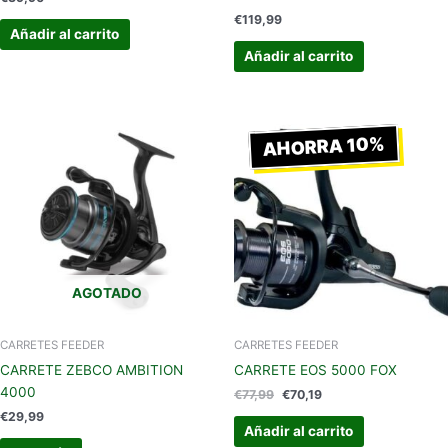
€
119,99
Añadir al carrito
Añadir al carrito
El
El
precio
precio
AHORRA 10%
original
actual
era:
es:
€77,99.
€70,19.
AGOTADO
CARRETES FEEDER
CARRETES FEEDER
CARRETE ZEBCO AMBITION
CARRETE EOS 5000 FOX
4000
€
77,99
€
70,19
€
29,99
Añadir al carrito