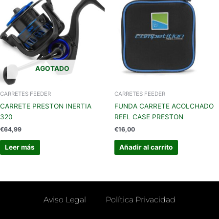
AGOTADO
CARRETES FEEDER
CARRETES FEEDER
CARRETE PRESTON INERTIA
FUNDA CARRETE ACOLCHADO
320
REEL CASE PRESTON
€
64,99
€
16,00
Leer más
Añadir al carrito
Aviso Legal
Política Privacidad