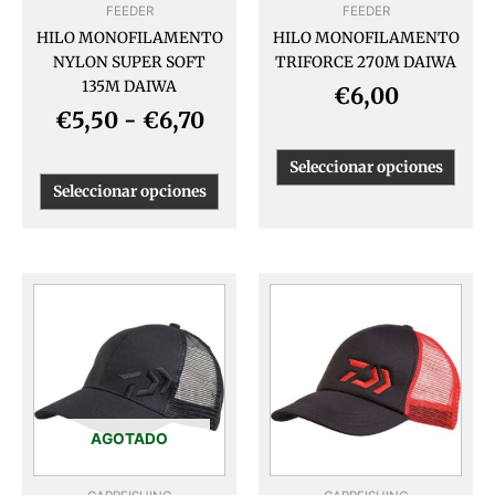
FEEDER
FEEDER
elegir
elegir
HILO MONOFILAMENTO
HILO MONOFILAMENTO
en
en
NYLON SUPER SOFT
TRIFORCE 270M DAIWA
la
la
135M DAIWA
página
págin
€
6,00
de
de
€
5,50
-
€
6,70
producto
produ
Seleccionar opciones
Seleccionar opciones
AGOTADO