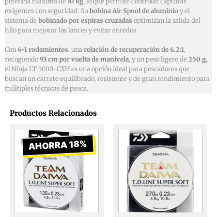
potencia máxima de
10 kg
, lo que permite controlar capturas
exigentes con seguridad. Su
bobina Air Spool de aluminio
y el
sistema de
bobinado por espiras cruzadas
optimizan la salida del
hilo para mejorar los lances y evitar enredos.
Con
4+1 rodamientos
, una
relación de recuperación de 6.2:1
,
recogiendo
93 cm por vuelta de manivela
, y un peso ligero de
250 g
,
el Ninja LT 3000-CXH es una opción ideal para pescadores que
buscan un carrete equilibrado, resistente y de gran rendimiento para
múltiples técnicas de pesca.
Productos Relacionados
Rango
Este
Este
producto
produ
de
AHORRA 18%
tiene
tiene
precios:
múltiples
múlti
desde
variantes.
varia
€5,50
Las
Las
hasta
opciones
opcio
€6,70
se
se
pueden
pued