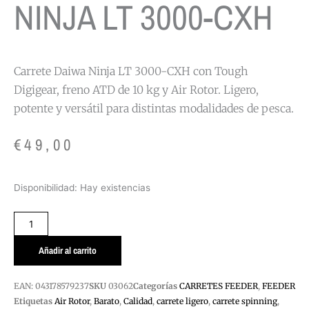
NINJA LT 3000-CXH
Carrete Daiwa Ninja LT 3000-CXH con Tough
Digigear, freno ATD de 10 kg y Air Rotor. Ligero,
potente y versátil para distintas modalidades de pesca.
€
49,00
CARRETES
Disponibilidad:
Hay existencias
DAIWA
NINJA
LT
3000-
Añadir al carrito
CXH
cantidad
EAN:
043178579237
SKU
03062
Categorías
CARRETES FEEDER
,
FEEDER
Etiquetas
Air Rotor
,
Barato
,
Calidad
,
carrete ligero
,
carrete spinning
,