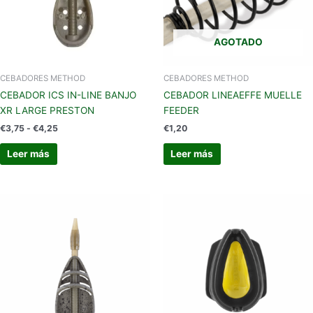
AGOTADO
CEBADORES METHOD
CEBADORES METHOD
CEBADOR ICS IN-LINE BANJO
CEBADOR LINEAEFFE MUELLE
XR LARGE PRESTON
FEEDER
€
3,75
-
€
4,25
€
1,20
Leer más
Leer más
Este
producto
tiene
múltiples
variantes.
Las
opciones
se