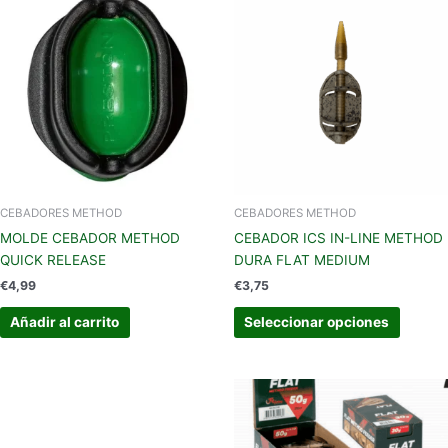
produc
tiene
múltipl
variant
Las
opcion
se
pueden
elegir
en
CEBADORES METHOD
CEBADORES METHOD
la
MOLDE CEBADOR METHOD
CEBADOR ICS IN-LINE METHOD
página
QUICK RELEASE
DURA FLAT MEDIUM
de
€
4,99
€
3,75
produc
Añadir al carrito
Seleccionar opciones
Este
produc
tiene