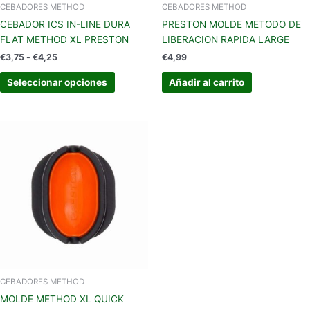
en
CEBADORES METHOD
CEBADORES METHOD
la
CEBADOR ICS IN-LINE DURA
PRESTON MOLDE METODO DE
página
FLAT METHOD XL PRESTON
LIBERACION RAPIDA LARGE
de
€
3,75
-
€
4,25
€
4,99
producto
Seleccionar opciones
Añadir al carrito
CEBADORES METHOD
MOLDE METHOD XL QUICK