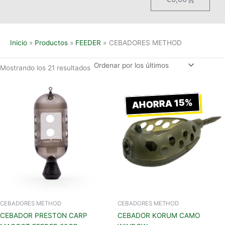
Inicio
Productos
FEEDER
CEBADORES METHOD
Mostrando los 21 resultados
Rango
de
AHORRA 15%
precios:
desde
€2,75
hasta
€3,25
CEBADORES METHOD
CEBADORES METHOD
CEBADOR PRESTON CARP
CEBADOR KORUM CAMO