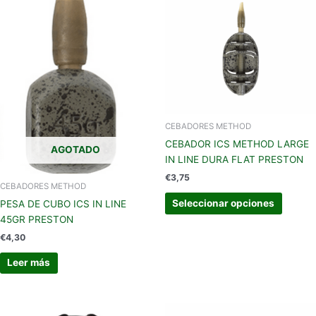
tiene
múltipl
variant
Las
opcion
se
pueden
elegir
en
CEBADORES METHOD
la
CEBADOR ICS METHOD LARGE
AGOTADO
página
IN LINE DURA FLAT PRESTON
de
€
3,75
CEBADORES METHOD
produc
Seleccionar opciones
PESA DE CUBO ICS IN LINE
45GR PRESTON
€
4,30
Leer más
Este