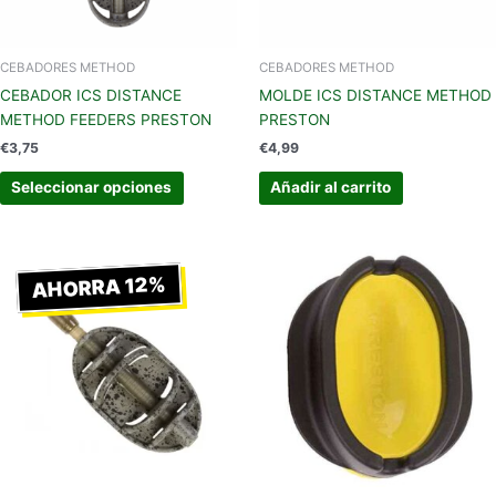
pueden
elegir
en
CEBADORES METHOD
CEBADORES METHOD
la
CEBADOR ICS DISTANCE
MOLDE ICS DISTANCE METHOD
página
METHOD FEEDERS PRESTON
PRESTON
de
€
3,75
€
4,99
producto
Seleccionar opciones
Añadir al carrito
Rango
Este
de
AHORRA 12%
producto
precios:
tiene
desde
€3,75
múltiples
hasta
variantes.
€4,25
Las
opciones
se
pueden
elegir