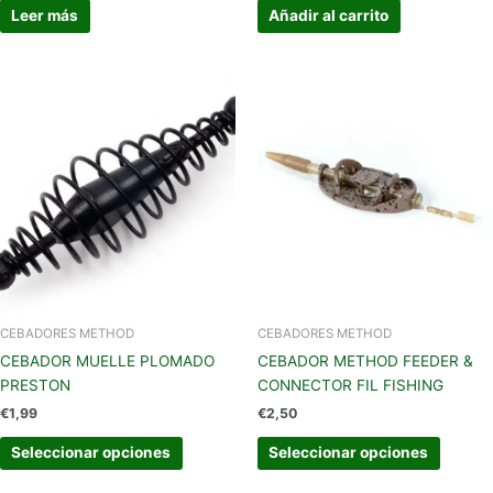
Leer más
Añadir al carrito
Este
Este
producto
produc
tiene
tiene
múltiples
múltipl
variantes.
variant
Las
Las
opciones
opcion
se
se
pueden
pueden
elegir
elegir
en
en
CEBADORES METHOD
CEBADORES METHOD
la
la
CEBADOR MUELLE PLOMADO
CEBADOR METHOD FEEDER &
página
página
PRESTON
CONNECTOR FIL FISHING
de
de
€
1,99
€
2,50
producto
produc
Seleccionar opciones
Seleccionar opciones