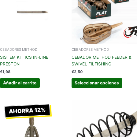
múltipl
variant
Las
opcion
se
pueden
elegir
en
CEBADORES METHOD
CEBADORES METHOD
la
SISTEM KIT ICS IN-LINE
CEBADOR METHOD FEEDER &
página
PRESTON
SWIVEL FILFISHING
de
€
1,98
€
2,50
produc
Añadir al carrito
Seleccionar opciones
Rango
de
AHORRA 12%
precios:
desde
€3,75
hasta
€4,25