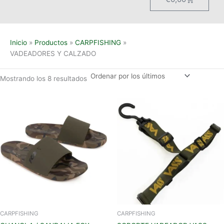
Inicio
Productos
CARPFISHING
VADEADORES Y CALZADO
Mostrando los 8 resultados
Este
producto
tiene
múltiples
variantes.
Las
opciones
se
pueden
elegir
en
CARPFISHING
CARPFISHING
la