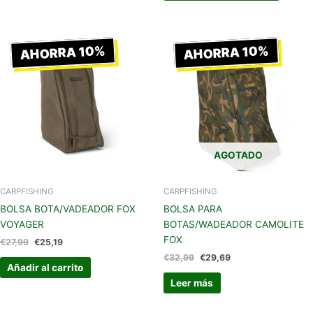
El
El
El
El
precio
precio
precio
precio
AHORRA 10%
AHORRA 10%
original
actual
original
actual
era:
es:
era:
es:
€27,99.
€25,19.
€32,99.
€29,69.
AGOTADO
CARPFISHING
CARPFISHING
BOLSA BOTA/VADEADOR FOX
BOLSA PARA
VOYAGER
BOTAS/WADEADOR CAMOLITE
FOX
€
27,99
€
25,19
€
32,99
€
29,69
Añadir al carrito
Leer más