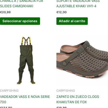
CHANCLA / SANDALIA FOX
SOPORTE VADEADOR VASS
página
SLIDES CAMO/KHAKI
AJUSTABLE KHAKI VH1-4
de
€
20,99
€
12,00
producto
Seleccionar opciones
Añadir al carrito
Este
Este
producto
produc
tiene
tiene
múltiples
múltipl
variantes.
variant
Las
Las
opciones
opcion
se
se
pueden
pueden
elegir
elegir
en
en
CARPFISHING
CARPFISHING
la
la
VADEADOR VASS E NOVA SERIE
ZAPATO EN ZUECO CLOGS
página
página
700
KHAKI/TAN DE FOX
de
de
€
134,90
€
19,99