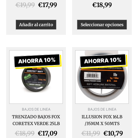
págin
€
19,99
€
17,99
€
18,99
de
produ
Añadir al carrito
Seleccionar opciones
El
El
El
El
precio
precio
precio
prec
AHORRA 10%
AHORRA 10%
original
actual
original
actua
era:
es:
era:
es:
€18,99.
€17,09.
€11,99.
€10,7
BAJOS DE LINEA
BAJOS DE LINEA
TRENZADO BAJOS FOX
ILLUSION FOX 16LB
CORETEX VERDE 25LB
/35MM X 50MTS
€
18,99
€
17,09
€
11,99
€
10,79