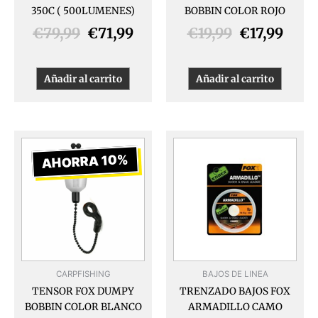
350C ( 500LUMENES)
BOBBIN COLOR ROJO
€
79,99
€
71,99
€
19,99
€
17,99
Añadir al carrito
Añadir al carrito
El
El
Este
produ
precio
precio
AHORRA 10%
tiene
original
actual
múlti
era:
es:
varia
€19,99.
€17,99.
Las
opcio
se
pued
CARPFISHING
BAJOS DE LINEA
elegir
TENSOR FOX DUMPY
TRENZADO BAJOS FOX
en
BOBBIN COLOR BLANCO
ARMADILLO CAMO
la