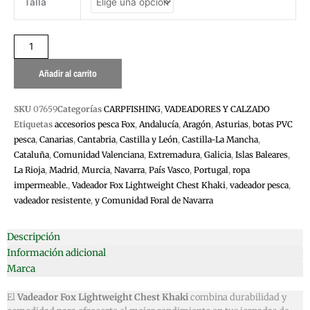
Talla
FOX
LIGHTWEIGHT
CHEST
KHAKI
cantidad
Añadir al carrito
SKU
07659
Categorías
CARPFISHING
,
VADEADORES Y CALZADO
Etiquetas
accesorios pesca Fox
,
Andalucía
,
Aragón
,
Asturias
,
botas PVC
pesca
,
Canarias
,
Cantabria
,
Castilla y León
,
Castilla-La Mancha
,
Cataluña
,
Comunidad Valenciana
,
Extremadura
,
Galicia
,
Islas Baleares
,
La Rioja
,
Madrid
,
Murcia
,
Navarra
,
País Vasco
,
Portugal
,
ropa
impermeable.
,
Vadeador Fox Lightweight Chest Khaki
,
vadeador pesca
,
vadeador resistente
,
y Comunidad Foral de Navarra
Descripción
Información adicional
Marca
El
Vadeador Fox Lightweight Chest Khaki
combina durabilidad y