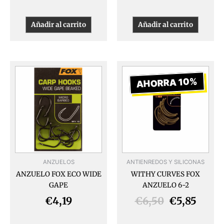
Añadir al carrito
Añadir al carrito
El
El
Este
producto
precio
preci
AHORRA 10%
tiene
original
actua
múltiples
era:
es:
variantes.
€6,50.
€5,85
Las
opciones
se
pueden
ANZUELOS
ANTIENREDOS Y SILICONAS
elegir
ANZUELO FOX ECO WIDE
WITHY CURVES FOX
en
GAPE
ANZUELO 6-2
la
página
€
4,19
€
6,50
€
5,85
de
producto