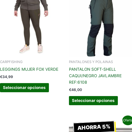
producto
produc
tiene
tiene
múltiples
múltipl
variantes.
variant
Las
Las
opciones
opcion
se
se
pueden
pueden
elegir
elegir
en
en
CARPFISHING
PANTALONES Y POLAINAS
la
la
LEGGINGS MUJER FOX VERDE
PANTALON SOFT-SHELL
página
página
CAQUI/NEGRO JAVLAMBRE
€
34,99
de
de
REF:6108
producto
produc
Seleccionar opciones
€
46,00
Seleccionar opciones
El
El
¡Ofert
precio
precio
AHORRA 5%
original
actual