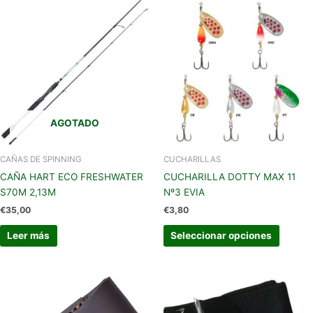
Este
produc
tiene
múltipl
variant
Las
opcion
se
AGOTADO
pueden
elegir
en
CAÑAS DE SPINNING
CUCHARILLAS
la
CAÑA HART ECO FRESHWATER
CUCHARILLA DOTTY MAX 11
página
S70M 2,13M
Nº3 EVIA
de
€
35,00
€
3,80
produc
Leer más
Seleccionar opciones