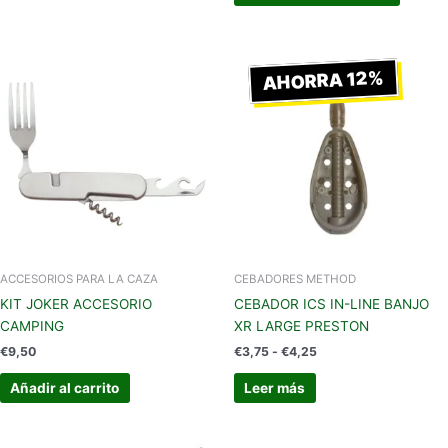
Rango
de
AHORRA 12%
precios:
desde
€3,75
hasta
€4,25
ACCESORIOS PARA LA CAZA
CEBADORES METHOD
KIT JOKER ACCESORIO
CEBADOR ICS IN-LINE BANJO
CAMPING
XR LARGE PRESTON
€
9,50
€
3,75
-
€
4,25
Añadir al carrito
Leer más