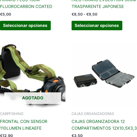
página
página
FLUOROCARBON COATED
TRASPARENTE JAPONESE
de
de
€
5,00
€
8,50
-
€
9,50
producto
produc
Seleccionar opciones
Seleccionar opciones
AGOTADO
CARPFISHING
CAJAS ORGANIZADORAS
FRONTAL CON SENSOR
CAJAS ORGANIZADORA 12
110LUMEN LINEAEFE
COMPARTIMENTOS 12X10,5X3,3
€
12,90
€
3,50