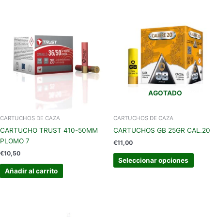
Este
produc
tiene
múltipl
variant
Las
opcion
se
AGOTADO
pueden
elegir
en
CARTUCHOS DE CAZA
CARTUCHOS DE CAZA
la
CARTUCHO TRUST 410-50MM
CARTUCHOS GB 25GR CAL.20
página
PLOMO 7
€
11,00
de
€
10,50
produc
Seleccionar opciones
Añadir al carrito