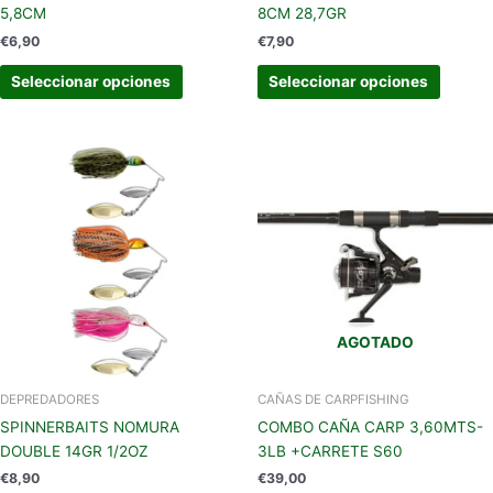
página
página
5,8CM
8CM 28,7GR
de
de
€
6,90
€
7,90
producto
produc
Seleccionar opciones
Seleccionar opciones
Este
producto
tiene
múltiples
variantes.
Las
opciones
se
AGOTADO
pueden
elegir
en
DEPREDADORES
CAÑAS DE CARPFISHING
la
SPINNERBAITS NOMURA
COMBO CAÑA CARP 3,60MTS-
página
DOUBLE 14GR 1/2OZ
3LB +CARRETE S60
de
€
8,90
€
39,00