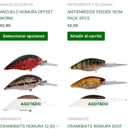
en
ANZUELOS CURVOS
ANTIENREDOS Y SILICONAS
la
ANZUELO NOMURA OFFSET
ANTIENREDOS FEEDER 15CM
página
WORM
PACK 3PCS
de
€
2,90
€
2,50
producto
Seleccionar opciones
Añadir al carrito
Este
Este
producto
produc
tiene
tiene
múltiples
múltipl
variantes.
variant
Las
Las
opciones
opcion
se
se
AGOTADO
AGOTADO
pueden
pueden
elegir
elegir
en
en
CRANKBAITS
CRANKBAITS
la
la
CRANKBAITS NOMURA 12,5G –
CRANKBAITS NOMURA 600F