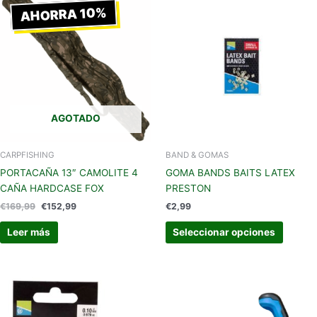
precio
precio
AHORRA 10%
produc
original
actual
tiene
era:
es:
€169,99.
€152,99.
múltipl
variant
Las
opcion
se
AGOTADO
pueden
elegir
en
CARPFISHING
BAND & GOMAS
la
PORTACAÑA 13″ CAMOLITE 4
GOMA BANDS BAITS LATEX
página
CAÑA HARDCASE FOX
PRESTON
de
€
169,99
€
152,99
€
2,99
produc
Leer más
Seleccionar opciones
Este
producto
tiene