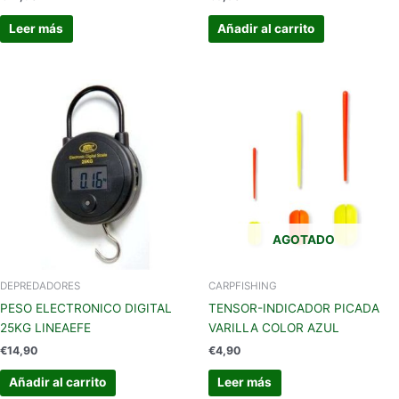
Leer más
Añadir al carrito
AGOTADO
DEPREDADORES
CARPFISHING
PESO ELECTRONICO DIGITAL
TENSOR-INDICADOR PICADA
25KG LINEAEFE
VARILLA COLOR AZUL
€
14,90
€
4,90
Añadir al carrito
Leer más