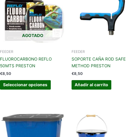
múltiples
variantes.
Las
opciones
se
AGOTADO
pueden
elegir
en
FEEDER
FEEDER
la
FLUOROCARBONO REFLO
SOPORTE CAÑA ROD SAFE
página
50MTS PRESTON
METHOD PRESTON
de
€
8,50
€
8,50
producto
Seleccionar opciones
Añadir al carrito