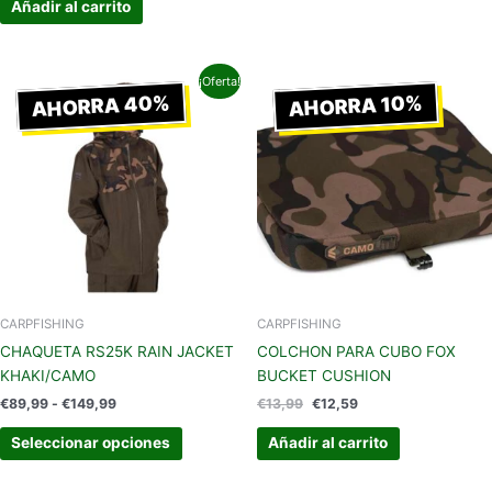
Añadir al carrito
Rango
El
El
Este
¡Oferta!
de
precio
precio
AHORRA 40%
AHORRA 10%
producto
precios:
original
actual
tiene
desde
era:
es:
€89,99
€13,99.
€12,59.
múltiples
hasta
variantes.
€149,99
Las
opciones
se
pueden
elegir
en
CARPFISHING
CARPFISHING
la
CHAQUETA RS25K RAIN JACKET
COLCHON PARA CUBO FOX
página
KHAKI/CAMO
BUCKET CUSHION
de
€
89,99
-
€
149,99
€
13,99
€
12,59
producto
Seleccionar opciones
Añadir al carrito