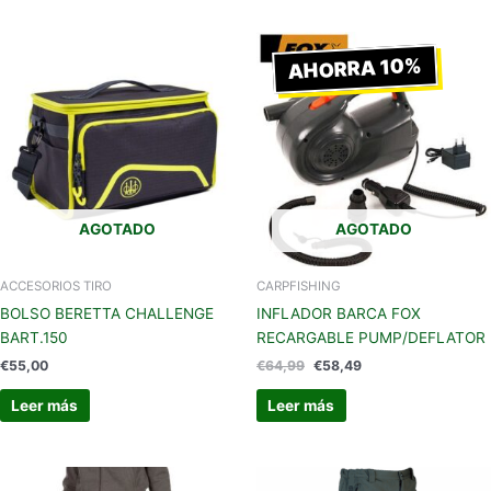
El
El
precio
precio
AHORRA 10%
original
actual
era:
es:
€64,99.
€58,49.
AGOTADO
AGOTADO
ACCESORIOS TIRO
CARPFISHING
BOLSO BERETTA CHALLENGE
INFLADOR BARCA FOX
BART.150
RECARGABLE PUMP/DEFLATOR
€
55,00
€
64,99
€
58,49
Leer más
Leer más
Este
Este