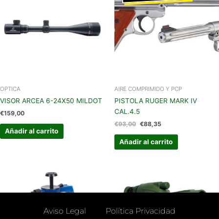
era:
es:
€93,00.
€88,35.
OPTICA
AIRE COMPRIMIDO Y PCP
VISOR ARCEA 6-24X50 MILDOT
PISTOLA RUGER MARK IV
CAL.4.5
€
159,00
€
93,00
€
88,35
Añadir al carrito
Añadir al carrito
Aviso Legal
Política Privacidad