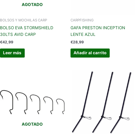
AGOTADO
BOLSOS Y MOCHILAS CARP
CARPFISHING
BOLSO EVA STORMSHIELD
GAFA PRESTON INCEPTION
30LTS AVID CARP
LENTE AZUL
€
42,99
€
28,99
Leer más
Añadir al carrito
Este
producto
tiene
múltiples
variantes.
Las
opciones
se
AGOTADO
pueden
elegir