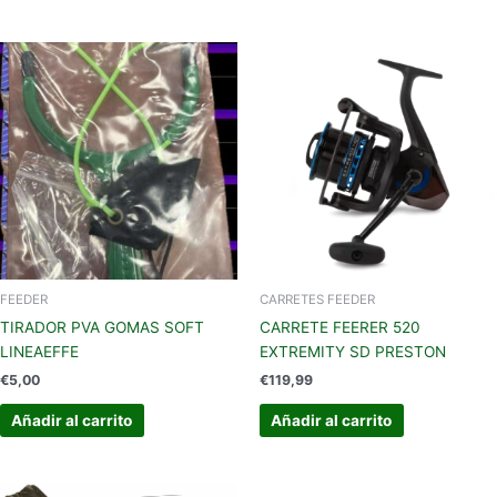
FEEDER
CARRETES FEEDER
TIRADOR PVA GOMAS SOFT
CARRETE FEERER 520
LINEAEFFE
EXTREMITY SD PRESTON
€
5,00
€
119,99
Añadir al carrito
Añadir al carrito
El
El
Este