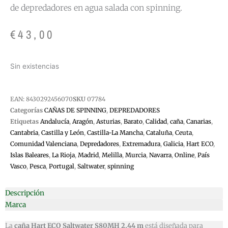
de depredadores en agua salada con spinning.
€
43,00
Sin existencias
EAN:
8430292456070
SKU
07784
Categorías
CAÑAS DE SPINNING
,
DEPREDADORES
Etiquetas
Andalucía
,
Aragón
,
Asturias
,
Barato
,
Calidad
,
caña
,
Canarias
,
Cantabria
,
Castilla y León
,
Castilla-La Mancha
,
Cataluña
,
Ceuta
,
Comunidad Valenciana
,
Depredadores
,
Extremadura
,
Galicia
,
Hart ECO
,
Islas Baleares
,
La Rioja
,
Madrid
,
Melilla
,
Murcia
,
Navarra
,
Online
,
País
Vasco
,
Pesca
,
Portugal
,
Saltwater
,
spinning
Descripción
Marca
La
caña Hart ECO Saltwater S80MH 2,44 m
está diseñada para