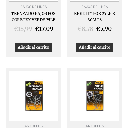
BAJOS DE LINEA
BAJOS DE LINEA
TRENZADO BAJOS FOX
RIGIDITY FOX 25LB X
CORETEX VERDE 25LB
30MTS
€
18,99
€
17,09
€
8,78
€
7,90
Añadir al carrito
Añadir al carrito
Este
Este
producto
produ
tiene
tiene
múltiples
múlti
variantes.
varia
Las
Las
opciones
opcio
se
se
pueden
pued
ANZUELOS
ANZUELOS
elegir
elegir