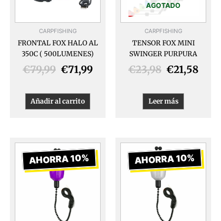
AGOTADO
CARPFISHING
CARPFISHING
FRONTAL FOX HALO AL
TENSOR FOX MINI
350C ( 500LUMENES)
SWINGER PURPURA
€
79,99
€
71,99
€
23,98
€
21,58
Añadir al carrito
Leer más
El
El
El
El
precio
precio
precio
prec
AHORRA 10%
AHORRA 10%
original
actual
original
actua
era:
es:
era:
es:
€19,99.
€17,99.
€19,99.
€17,9