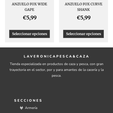
ANZUELO FOX WIDE
ANZUELO FOX CURVE
en
en
GAPE
SHANK
la
la
página
págin
€
5,99
€
5,99
de
de
producto
produ
Seleccionar opciones
Seleccionar opciones
LAVERONICAPESCA&CAZA
Tienda especializada en productos de caza y pesca, con gran
trayectoria en el sector, por y para amantes de la cacería y la
pesca.
SECCIONES
Armería