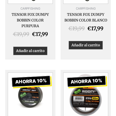
CARPFISHING
CARPFISHING
TENSOR FOX DUMPY
TENSOR FOX DUMPY
BOBBIN COLOR
BOBBIN COLOR BLANCO
PURPURA
€
19,99
€
17,99
€
19,99
€
17,99
Añadir al carrito
Añadir al carrito
El
El
El
El
precio
precio
precio
preci
AHORRA 10%
AHORRA 10%
original
actual
original
actua
era:
es:
era:
es:
€18,99.
€17,09.
€8,78.
€7,90