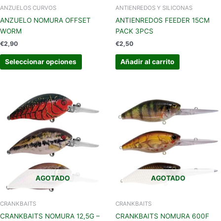
en
ANZUELOS CURVOS
ANTIENREDOS Y SILICONAS
la
ANZUELO NOMURA OFFSET
ANTIENREDOS FEEDER 15CM
página
WORM
PACK 3PCS
de
€
2,90
€
2,50
producto
Seleccionar opciones
Añadir al carrito
Este
Este
producto
produc
tiene
tiene
múltiples
múltipl
variantes.
variant
Las
Las
opciones
opcion
se
se
AGOTADO
AGOTADO
pueden
pueden
elegir
elegir
en
en
CRANKBAITS
CRANKBAITS
la
la
CRANKBAITS NOMURA 12,5G –
CRANKBAITS NOMURA 600F