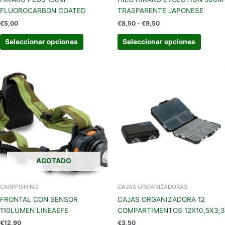
página
página
FLUOROCARBON COATED
TRASPARENTE JAPONESE
de
de
€
5,00
€
8,50
-
€
9,50
producto
produc
Seleccionar opciones
Seleccionar opciones
AGOTADO
CARPFISHING
CAJAS ORGANIZADORAS
FRONTAL CON SENSOR
CAJAS ORGANIZADORA 12
110LUMEN LINEAEFE
COMPARTIMENTOS 12X10,5X3,3
€
12,90
€
3,50