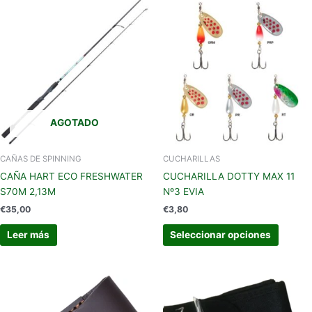
Este
produc
tiene
múltipl
variant
Las
opcion
se
AGOTADO
pueden
elegir
en
CAÑAS DE SPINNING
CUCHARILLAS
la
CAÑA HART ECO FRESHWATER
CUCHARILLA DOTTY MAX 11
página
S70M 2,13M
Nº3 EVIA
de
€
35,00
€
3,80
produc
Leer más
Seleccionar opciones