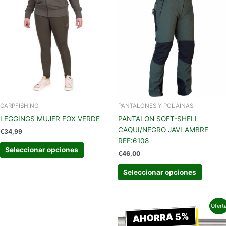
producto
produc
tiene
tiene
múltiples
múltipl
variantes.
variant
Las
Las
opciones
opcion
se
se
pueden
pueden
elegir
elegir
en
en
CARPFISHING
PANTALONES Y POLAINAS
la
la
LEGGINGS MUJER FOX VERDE
PANTALON SOFT-SHELL
página
página
CAQUI/NEGRO JAVLAMBRE
€
34,99
de
de
REF:6108
producto
produc
Seleccionar opciones
€
46,00
Seleccionar opciones
El
El
¡Ofert
precio
precio
AHORRA 5%
original
actual