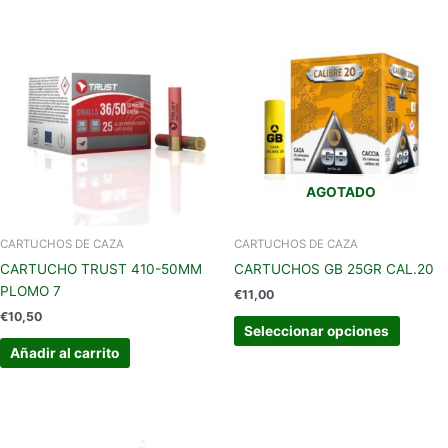
Este
produc
tiene
múltipl
variant
Las
opcion
se
AGOTADO
pueden
elegir
en
CARTUCHOS DE CAZA
CARTUCHOS DE CAZA
la
CARTUCHO TRUST 410-50MM
CARTUCHOS GB 25GR CAL.20
página
PLOMO 7
€
11,00
de
€
10,50
produc
Seleccionar opciones
Añadir al carrito