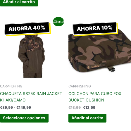
Añadir al carrito
Rango
El
El
Este
¡Oferta!
de
precio
precio
AHORRA 40%
AHORRA 10%
producto
precios:
original
actual
tiene
desde
era:
es:
€89,99
€13,99.
€12,59.
múltiples
hasta
variantes.
€149,99
Las
opciones
se
pueden
elegir
en
CARPFISHING
CARPFISHING
la
CHAQUETA RS25K RAIN JACKET
COLCHON PARA CUBO FOX
página
KHAKI/CAMO
BUCKET CUSHION
de
€
89,99
-
€
149,99
€
13,99
€
12,59
producto
Seleccionar opciones
Añadir al carrito