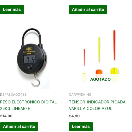
Leer más
Añadir al carrito
AGOTADO
DEPREDADORES
CARPFISHING
PESO ELECTRONICO DIGITAL
TENSOR-INDICADOR PICADA
25KG LINEAEFE
VARILLA COLOR AZUL
€
14,90
€
4,90
Añadir al carrito
Leer más