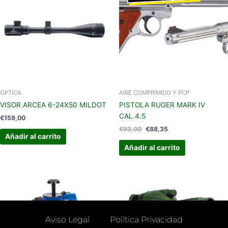
era:
es:
€93,00.
€88,35.
OPTICA
AIRE COMPRIMIDO Y PCP
VISOR ARCEA 6-24X50 MILDOT
PISTOLA RUGER MARK IV
CAL.4.5
€
159,00
€
93,00
€
88,35
Añadir al carrito
Añadir al carrito
Aviso Legal
Política Privacidad