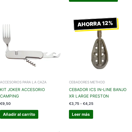
Rango
de
AHORRA 12%
precios:
desde
€3,75
hasta
€4,25
ACCESORIOS PARA LA CAZA
CEBADORES METHOD
KIT JOKER ACCESORIO
CEBADOR ICS IN-LINE BANJO
CAMPING
XR LARGE PRESTON
€
9,50
€
3,75
-
€
4,25
Añadir al carrito
Leer más