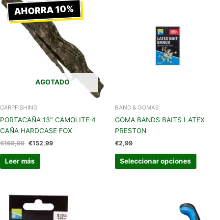
precio
precio
AHORRA 10%
produc
original
actual
tiene
era:
es:
€169,99.
€152,99.
múltipl
variant
Las
opcion
se
AGOTADO
pueden
elegir
en
CARPFISHING
BAND & GOMAS
la
PORTACAÑA 13″ CAMOLITE 4
GOMA BANDS BAITS LATEX
página
CAÑA HARDCASE FOX
PRESTON
de
€
169,99
€
152,99
€
2,99
produc
Leer más
Seleccionar opciones
Este
producto
tiene