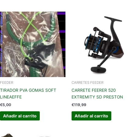
FEEDER
CARRETES FEEDER
TIRADOR PVA GOMAS SOFT
CARRETE FEERER 520
LINEAEFFE
EXTREMITY SD PRESTON
€
5,00
€
119,99
Añadir al carrito
Añadir al carrito
El
El
Este