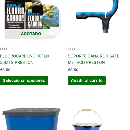
múltiples
variantes.
Las
opciones
se
AGOTADO
pueden
elegir
en
FEEDER
FEEDER
la
FLUOROCARBONO REFLO
SOPORTE CAÑA ROD SAFE
página
50MTS PRESTON
METHOD PRESTON
de
€
8,50
€
8,50
producto
Seleccionar opciones
Añadir al carrito