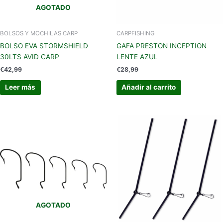
AGOTADO
BOLSOS Y MOCHILAS CARP
CARPFISHING
BOLSO EVA STORMSHIELD
GAFA PRESTON INCEPTION
30LTS AVID CARP
LENTE AZUL
€
42,99
€
28,99
Leer más
Añadir al carrito
Este
producto
tiene
múltiples
variantes.
Las
opciones
se
AGOTADO
pueden
elegir