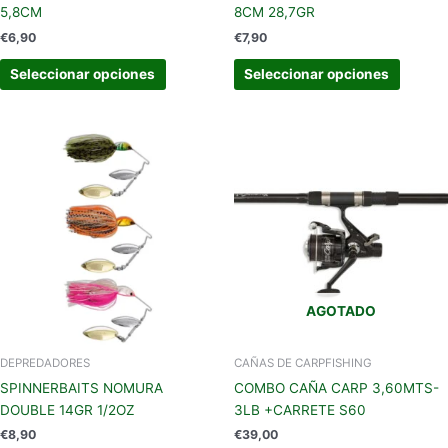
página
página
5,8CM
8CM 28,7GR
de
de
€
6,90
€
7,90
producto
produc
Seleccionar opciones
Seleccionar opciones
Este
producto
tiene
múltiples
variantes.
Las
opciones
se
AGOTADO
pueden
elegir
en
DEPREDADORES
CAÑAS DE CARPFISHING
la
SPINNERBAITS NOMURA
COMBO CAÑA CARP 3,60MTS-
página
DOUBLE 14GR 1/2OZ
3LB +CARRETE S60
de
€
8,90
€
39,00