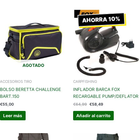
El
El
precio
precio
AHORRA 10%
original
actual
era:
es:
€64,99.
€58,49.
AGOTADO
ACCESORIOS TIRO
CARPFISHING
BOLSO BERETTA CHALLENGE
INFLADOR BARCA FOX
BART.150
RECARGABLE PUMP/DEFLATOR
€
55,00
€
64,99
€
58,49
Leer más
Añadir al carrito
Este
Este