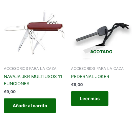
Este
producto
iene
últiples
ariantes.
Las
opciones
AGOTADO
se
pueden
legir
ACCESORIOS PARA LA CAZA
ACCESORIOS PARA LA CAZA
en
NAVAJA JKR MULTIUSOS 11
PEDERNAL JOKER
a
FUNCIONES
€
8,00
página
€
9,00
de
Leer más
producto
Añadir al carrito