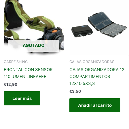
producto
iene
últiples
ariantes.
Las
opciones
AGOTADO
se
pueden
legir
CARPFISHING
CAJAS ORGANIZADORAS
en
FRONTAL CON SENSOR
CAJAS ORGANIZADORA 12
a
110LUMEN LINEAEFE
COMPARTIMENTOS
página
12X10,5X3,3
€
12,90
de
€
3,50
producto
Leer más
Añadir al carrito