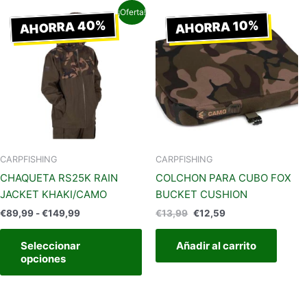
Rango
El
El
Este
¡Oferta!
de
precio
precio
AHORRA 40%
AHORRA 10%
producto
precios:
original
actual
tiene
desde
era:
es:
€89,99
€13,99.
€12,59.
múltiples
hasta
variantes.
€149,99
Las
opciones
se
pueden
elegir
CARPFISHING
CARPFISHING
en
CHAQUETA RS25K RAIN
COLCHON PARA CUBO FOX
la
JACKET KHAKI/CAMO
BUCKET CUSHION
página
€
89,99
-
€
149,99
€
13,99
€
12,59
de
producto
Seleccionar
Añadir al carrito
opciones