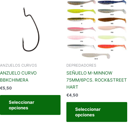
Este
E
producto
p
tiene
t
múltiples
m
variantes.
va
Las
L
opciones
o
se
s
pueden
p
elegir
el
ANZUELOS CURVOS
DEPREDADORES
en
e
ANZUELO CURVO
SEÑUELO M-MINNOW
la
la
BBKCHIMERA
75MM/6PCS. ROCK&STREET
página
p
HART
€
5,50
de
d
€
4,50
producto
p
Seleccionar
opciones
Seleccionar
opciones