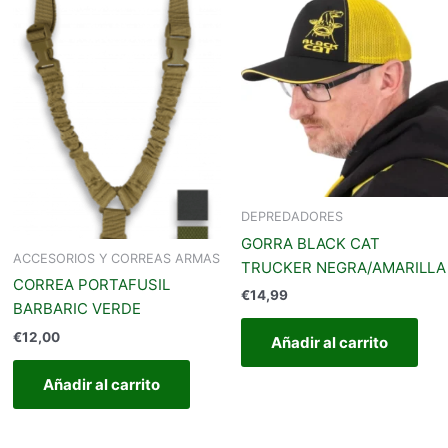
DEPREDADORES
GORRA BLACK CAT
ACCESORIOS Y CORREAS ARMAS
TRUCKER NEGRA/AMARILLA
CORREA PORTAFUSIL
€
14,99
BARBARIC VERDE
€
12,00
Añadir al carrito
Añadir al carrito