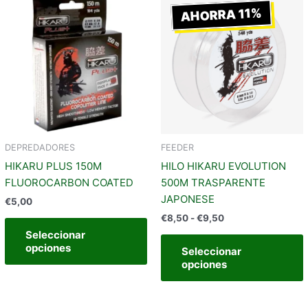
de
AHORRA 11%
producto
precios:
tiene
t
desde
€8,50
múltiples
m
hasta
variantes.
v
€9,50
Las
opciones
se
pueden
elegir
e
DEPREDADORES
FEEDER
en
HIKARU PLUS 150M
HILO HIKARU EVOLUTION
la
l
FLUOROCARBON COATED
500M TRASPARENTE
página
JAPONESE
€
5,00
de
€
8,50
-
€
9,50
producto
Seleccionar
opciones
Seleccionar
opciones