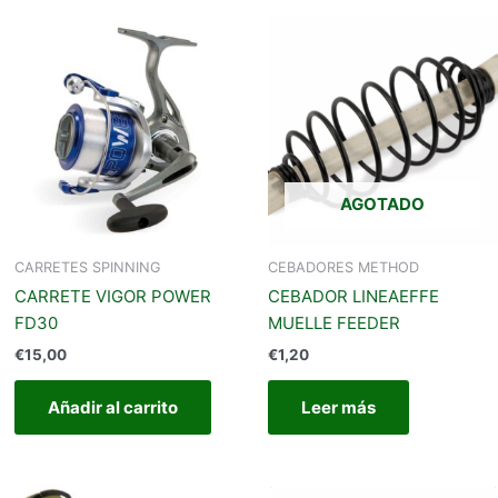
AGOTADO
CARRETES SPINNING
CEBADORES METHOD
CARRETE VIGOR POWER
CEBADOR LINEAEFFE
FD30
MUELLE FEEDER
€
15,00
€
1,20
Añadir al carrito
Leer más
Este