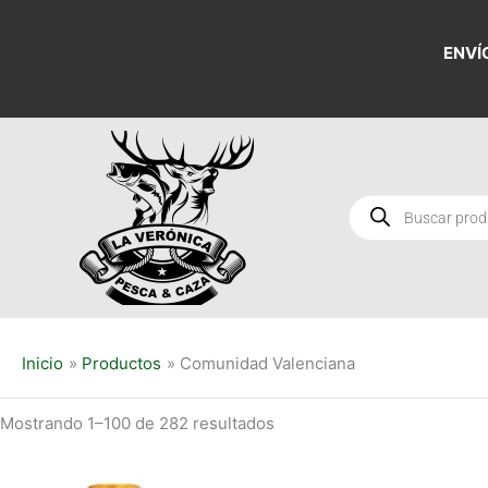
Ordenado
Ir
por
al
los
ENVÍ
últimos
contenido
Búsqueda
de
productos
Inicio
Productos
Comunidad Valenciana
Mostrando 1–100 de 282 resultados