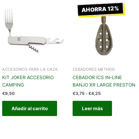
Rango
ste
de
AHORRA 12%
roducto
precios:
iene
desde
€3,75
últiples
hasta
riantes.
€4,25
as
pciones
e
ueden
egir
ACCESORIOS PARA LA CAZA
CEBADORES METHOD
n
KIT JOKER ACCESORIO
CEBADOR ICS IN-LINE
CAMPING
BANJO XR LARGE PRESTON
ágina
€
9,50
€
3,75
-
€
4,25
e
roducto
Añadir al carrito
Leer más