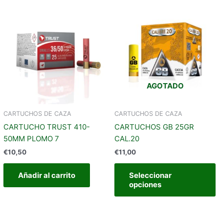
t
m
v
AGOTADO
e
CARTUCHOS DE CAZA
CARTUCHOS DE CAZA
CARTUCHO TRUST 410-
CARTUCHOS GB 25GR
l
50MM PLOMO 7
CAL.20
€
10,50
€
11,00
Añadir al carrito
Seleccionar
opciones