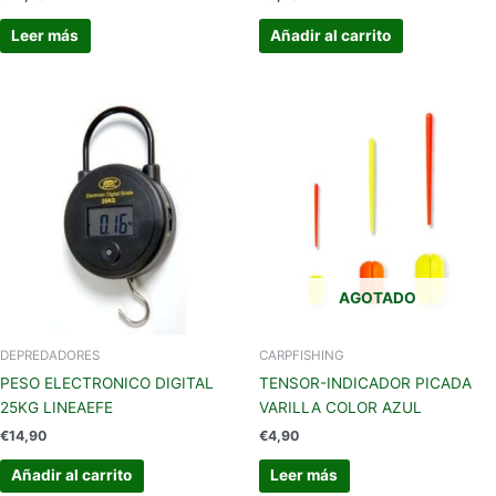
Leer más
Añadir al carrito
AGOTADO
DEPREDADORES
CARPFISHING
PESO ELECTRONICO DIGITAL
TENSOR-INDICADOR PICADA
25KG LINEAEFE
VARILLA COLOR AZUL
€
14,90
€
4,90
Añadir al carrito
Leer más