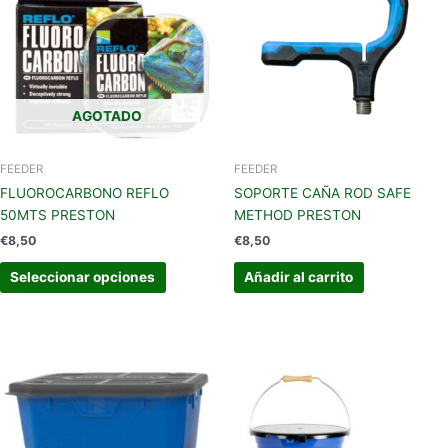
múltiples
variantes.
Las
opciones
se
AGOTADO
pueden
elegir
en
FEEDER
FEEDER
la
FLUOROCARBONO REFLO
SOPORTE CAÑA ROD SAFE
página
50MTS PRESTON
METHOD PRESTON
de
€
8,50
€
8,50
producto
Seleccionar opciones
Añadir al carrito