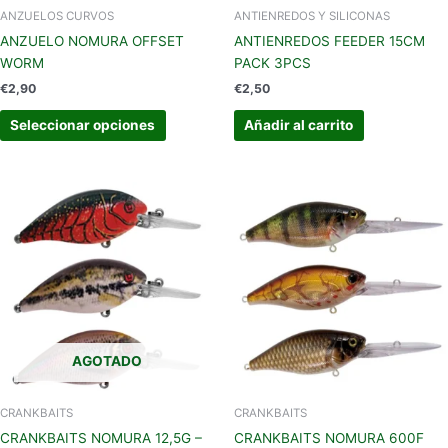
en
ANZUELOS CURVOS
ANTIENREDOS Y SILICONAS
la
ANZUELO NOMURA OFFSET
ANTIENREDOS FEEDER 15CM
página
WORM
PACK 3PCS
de
€
2,90
€
2,50
producto
Seleccionar opciones
Añadir al carrito
Este
Este
producto
produc
tiene
tiene
múltiples
múltipl
variantes.
variant
Las
Las
opciones
opcion
se
se
AGOTADO
pueden
pueden
elegir
elegir
en
en
CRANKBAITS
CRANKBAITS
la
la
CRANKBAITS NOMURA 12,5G –
CRANKBAITS NOMURA 600F