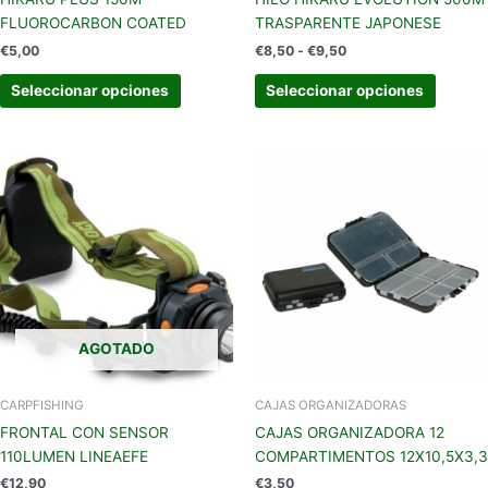
página
página
FLUOROCARBON COATED
TRASPARENTE JAPONESE
de
de
€
5,00
€
8,50
-
€
9,50
producto
produc
Seleccionar opciones
Seleccionar opciones
AGOTADO
CARPFISHING
CAJAS ORGANIZADORAS
FRONTAL CON SENSOR
CAJAS ORGANIZADORA 12
110LUMEN LINEAEFE
COMPARTIMENTOS 12X10,5X3,3
€
12,90
€
3,50