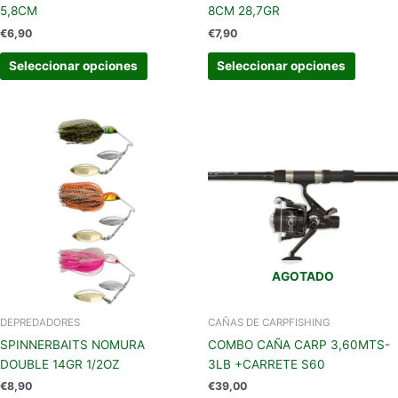
página
página
5,8CM
8CM 28,7GR
de
de
€
6,90
€
7,90
producto
produc
Seleccionar opciones
Seleccionar opciones
Este
producto
tiene
múltiples
variantes.
Las
opciones
se
AGOTADO
pueden
elegir
en
DEPREDADORES
CAÑAS DE CARPFISHING
la
SPINNERBAITS NOMURA
COMBO CAÑA CARP 3,60MTS-
página
DOUBLE 14GR 1/2OZ
3LB +CARRETE S60
de
€
8,90
€
39,00