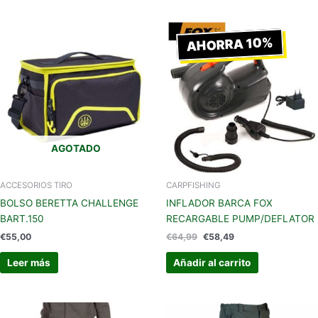
El
El
precio
precio
AHORRA 10%
original
actual
era:
es:
€64,99.
€58,49.
AGOTADO
ACCESORIOS TIRO
CARPFISHING
BOLSO BERETTA CHALLENGE
INFLADOR BARCA FOX
BART.150
RECARGABLE PUMP/DEFLATOR
€
55,00
€
64,99
€
58,49
Leer más
Añadir al carrito
Este
Este