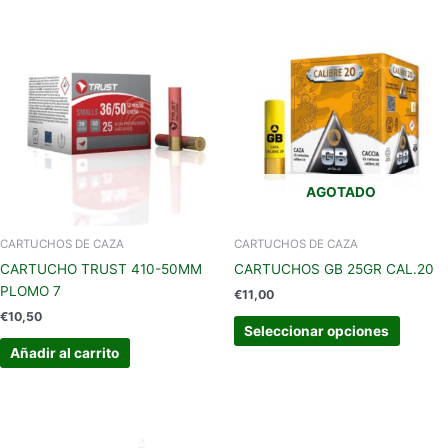
Este
produc
tiene
múltipl
variant
Las
opcion
se
AGOTADO
pueden
elegir
en
CARTUCHOS DE CAZA
CARTUCHOS DE CAZA
la
CARTUCHO TRUST 410-50MM
CARTUCHOS GB 25GR CAL.20
página
PLOMO 7
€
11,00
de
€
10,50
produc
Seleccionar opciones
Añadir al carrito