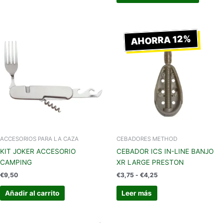
Rango
de
AHORRA 12%
precios:
desde
€3,75
hasta
€4,25
ACCESORIOS PARA LA CAZA
CEBADORES METHOD
KIT JOKER ACCESORIO
CEBADOR ICS IN-LINE BANJO
CAMPING
XR LARGE PRESTON
€
9,50
€
3,75
-
€
4,25
Añadir al carrito
Leer más