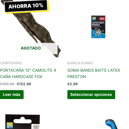
precio
precio
AHORRA 10%
produc
original
actual
tiene
era:
es:
€169,99.
€152,99.
múltipl
variant
Las
opcion
se
AGOTADO
pueden
elegir
en
CARPFISHING
BAND & GOMAS
la
PORTACAÑA 13″ CAMOLITE 4
GOMA BANDS BAITS LATEX
página
CAÑA HARDCASE FOX
PRESTON
de
€
169,99
€
152,99
€
2,99
produc
Leer más
Seleccionar opciones
Este
producto
tiene