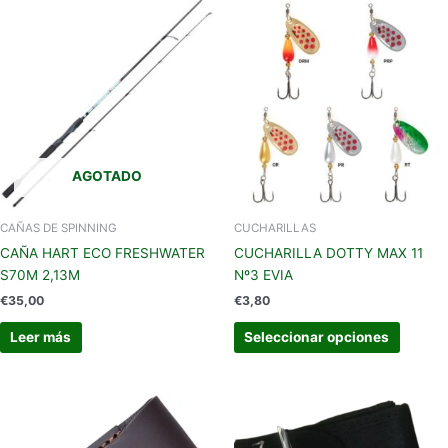
Este
produc
tiene
múltipl
variant
Las
opcion
se
AGOTADO
pueden
elegir
en
CAÑAS DE SPINNING
CUCHARILLAS
la
CAÑA HART ECO FRESHWATER
CUCHARILLA DOTTY MAX 11
página
S70M 2,13M
Nº3 EVIA
de
€
35,00
€
3,80
produc
Leer más
Seleccionar opciones