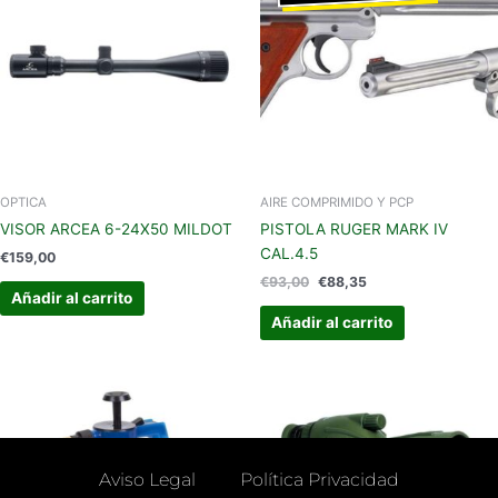
era:
es:
€93,00.
€88,35.
OPTICA
AIRE COMPRIMIDO Y PCP
VISOR ARCEA 6-24X50 MILDOT
PISTOLA RUGER MARK IV
CAL.4.5
€
159,00
€
93,00
€
88,35
Añadir al carrito
Añadir al carrito
Aviso Legal
Política Privacidad