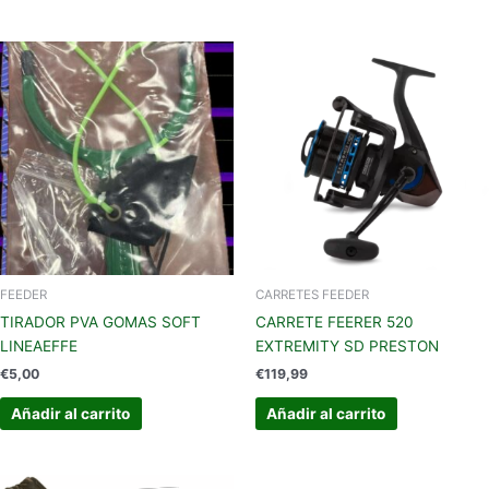
FEEDER
CARRETES FEEDER
TIRADOR PVA GOMAS SOFT
CARRETE FEERER 520
LINEAEFFE
EXTREMITY SD PRESTON
€
5,00
€
119,99
Añadir al carrito
Añadir al carrito
El
El
Este