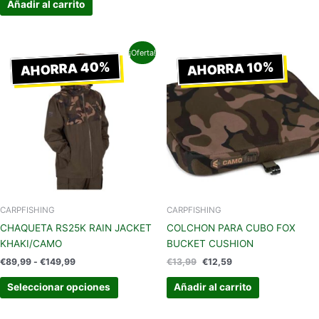
Añadir al carrito
Rango
El
El
Este
¡Oferta!
de
precio
precio
AHORRA 40%
AHORRA 10%
producto
precios:
original
actual
tiene
desde
era:
es:
€89,99
€13,99.
€12,59.
múltiples
hasta
variantes.
€149,99
Las
opciones
se
pueden
elegir
en
CARPFISHING
CARPFISHING
la
CHAQUETA RS25K RAIN JACKET
COLCHON PARA CUBO FOX
página
KHAKI/CAMO
BUCKET CUSHION
de
€
89,99
-
€
149,99
€
13,99
€
12,59
producto
Seleccionar opciones
Añadir al carrito