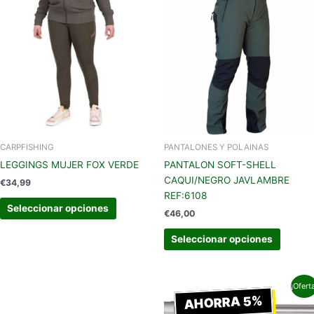
producto
produc
tiene
tiene
múltiples
múltipl
variantes.
variant
Las
Las
opciones
opcion
se
se
pueden
pueden
elegir
elegir
en
en
CARPFISHING
PANTALONES Y POLAINAS
la
la
LEGGINGS MUJER FOX VERDE
PANTALON SOFT-SHELL
página
página
CAQUI/NEGRO JAVLAMBRE
€
34,99
de
de
REF:6108
producto
produc
Seleccionar opciones
€
46,00
Seleccionar opciones
El
El
¡Ofert
precio
precio
AHORRA 5%
original
actual