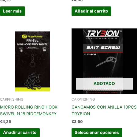
Leer más
Añadir al carrito
Este
produc
tiene
múltipl
variant
Las
opcion
se
AGOTADO
pueden
elegir
en
CARPFISHING
CARPFISHING
la
MICRO ROLLING RING HOOK
CANCAMOS CON ANILLA 10PCS
página
SWIVEL N.18 RIDGEMONKEY
TRYBION
de
€
4,25
€
3,50
produc
Añadir al carrito
Seleccionar opciones