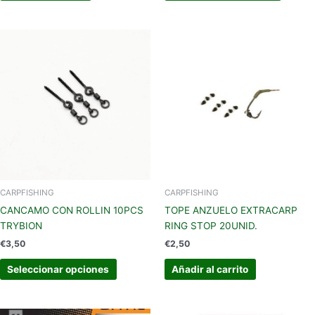
Este
producto
tiene
múltiples
variantes.
Las
opciones
se
pueden
elegir
en
CARPFISHING
CARPFISHING
la
CANCAMO CON ROLLIN 10PCS
TOPE ANZUELO EXTRACARP
página
TRYBION
RING STOP 20UNID.
de
€
3,50
€
2,50
producto
Seleccionar opciones
Añadir al carrito
El
El
El
El