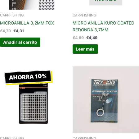
CARPFISHING
CARPFISHING
MICROANILLA 3,2MM FOX
MICRO ANILLA KURO COATED
REDONDA 3,7MM
€
4,79
€
4,31
€
4,99
€
4,49
Añadir al carrito
Leer más
El
El
precio
precio
AHORRA 10%
original
actual
era:
es:
€4,50.
€4,05.
CARPFISHING
CARPFISHING