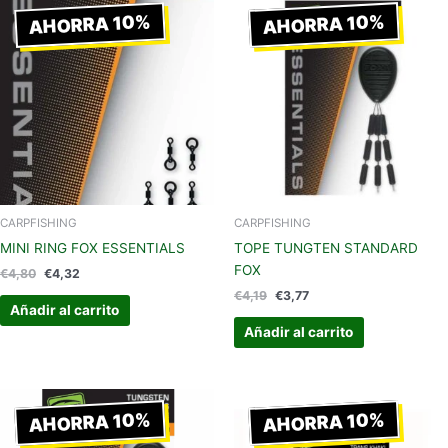
precio
precio
precio
precio
AHORRA 10%
AHORRA 10%
original
actual
original
actual
era:
es:
era:
es:
€4,80.
€4,32.
€4,19.
€3,77.
CARPFISHING
CARPFISHING
MINI RING FOX ESSENTIALS
TOPE TUNGTEN STANDARD
FOX
€
4,80
€
4,32
€
4,19
€
3,77
Añadir al carrito
Añadir al carrito
El
El
El
El
precio
precio
precio
precio
AHORRA 10%
AHORRA 10%
original
actual
original
actual
era:
es:
era:
es: