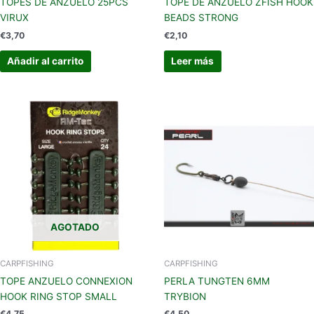
TOPES DE ANZUELO 25PCS
TOPE DE ANZUELO ZFISH HOOK
VIRUX
BEADS STRONG
€
3,70
€
2,10
Añadir al carrito
Leer más
AGOTADO
CARPFISHING
CARPFISHING
TOPE ANZUELO CONNEXION
PERLA TUNGTEN 6MM
HOOK RING STOP SMALL
TRYBION
€
4,75
€
4,50