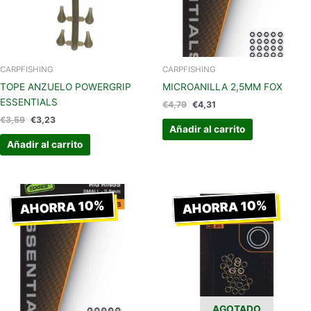
CARPFISHING
CARPFISHING
TOPE ANZUELO POWERGRIP
MICROANILLA 2,5MM FOX
ESSENTIALS
€
4,79
€
4,31
€
3,59
€
3,23
Añadir al carrito
Añadir al carrito
El
El
El
El
precio
precio
precio
precio
AHORRA 10%
AHORRA 10%
original
actual
original
actual
era:
es:
era:
es:
€4,79.
€4,31.
€4,99.
€4,49.
AGOTADO