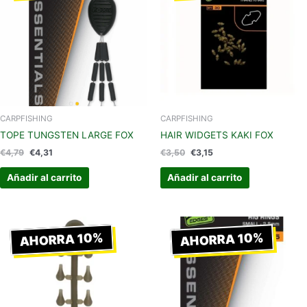
€4,79.
€4,31.
€3,50.
€3,15.
CARPFISHING
CARPFISHING
TOPE TUNGSTEN LARGE FOX
HAIR WIDGETS KAKI FOX
€
4,79
€
4,31
€
3,50
€
3,15
Añadir al carrito
Añadir al carrito
El
El
El
El
precio
precio
precio
precio
AHORRA 10%
AHORRA 10%
original
actual
original
actual
era:
es:
era:
es:
€3,59.
€3,23.
€4,79.
€4,31.