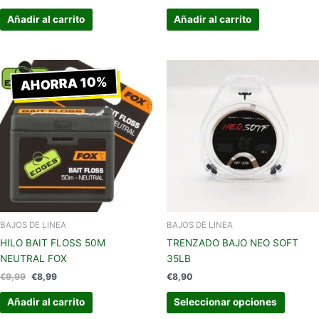
Añadir al carrito
Añadir al carrito
El
El
Este
precio
precio
AHORRA 10%
produc
original
actual
tiene
era:
es:
€9,99.
€8,99.
múltipl
variant
Las
opcion
se
pueden
elegir
en
BAJOS DE LINEA
BAJOS DE LINEA
la
HILO BAIT FLOSS 50M
TRENZADO BAJO NEO SOFT
página
NEUTRAL FOX
35LB
de
€
9,99
€
8,99
€
8,90
produc
Añadir al carrito
Seleccionar opciones