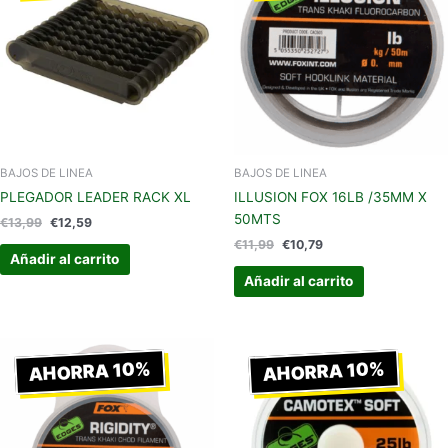
€13,99.
€12,59.
€11,99.
€10,79.
BAJOS DE LINEA
BAJOS DE LINEA
PLEGADOR LEADER RACK XL
ILLUSION FOX 16LB /35MM X
50MTS
€
13,99
€
12,59
€
11,99
€
10,79
Añadir al carrito
Añadir al carrito
El
El
El
El
precio
precio
precio
precio
AHORRA 10%
AHORRA 10%
original
actual
original
actual
era:
es:
era:
es:
€8,78.
€7,90.
€18,98.
€17,08.