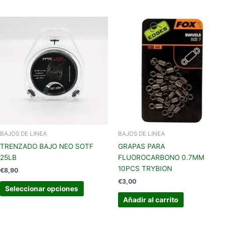
Este
producto
tiene
múltiples
variantes.
Las
opciones
se
pueden
elegir
en
BAJOS DE LINEA
BAJOS DE LINEA
la
TRENZADO BAJO NEO SOTF
GRAPAS PARA
página
25LB
FLUOROCARBONO 0.7MM
de
10PCS TRYBION
€
8,90
producto
€
3,00
Seleccionar opciones
Añadir al carrito