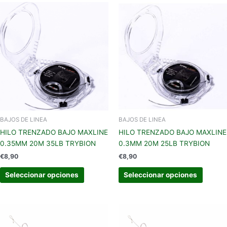
Este
Este
producto
produc
tiene
tiene
múltiples
múltipl
variantes.
variant
Las
Las
opciones
opcion
se
se
pueden
pueden
elegir
elegir
en
en
BAJOS DE LINEA
BAJOS DE LINEA
la
la
HILO TRENZADO BAJO MAXLINE
HILO TRENZADO BAJO MAXLINE
página
página
0.35MM 20M 35LB TRYBION
0.3MM 20M 25LB TRYBION
de
de
€
8,90
€
8,90
producto
produc
Seleccionar opciones
Seleccionar opciones