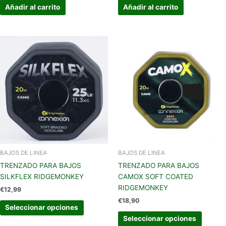
Añadir al carrito
Añadir al carrito
Este
Este
producto
produc
tiene
tiene
múltiples
múltipl
variantes.
variant
Las
Las
opciones
opcion
se
se
pueden
pueden
elegir
elegir
en
en
BAJOS DE LINEA
BAJOS DE LINEA
la
la
TRENZADO PARA BAJOS
TRENZADO PARA BAJOS
página
página
SILKFLEX RIDGEMONKEY
CAMOX SOFT COATED
de
de
RIDGEMONKEY
€
12,99
producto
produc
€
18,90
Seleccionar opciones
Seleccionar opciones