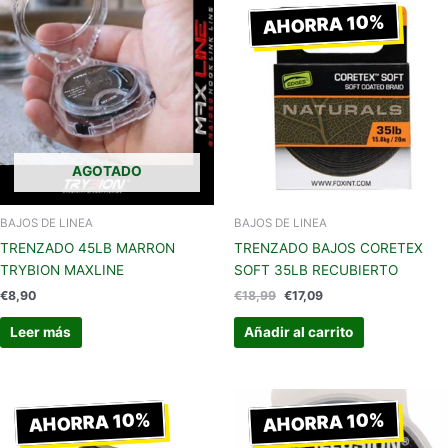
precio
precio
AHORRA 10%
original
actual
era:
es:
€18,99.
€17,09.
AGOTADO
BAJOS DE LINEA
BAJOS DE LINEA
TRENZADO 45LB MARRON
TRENZADO BAJOS CORETEX
TRYBION MAXLINE
SOFT 35LB RECUBIERTO
€
8,90
€
18,99
€
17,09
Leer más
Añadir al carrito
El
El
El
El
precio
precio
precio
precio
AHORRA 10%
AHORRA 10%
original
actual
original
actual
era:
es:
era:
es: