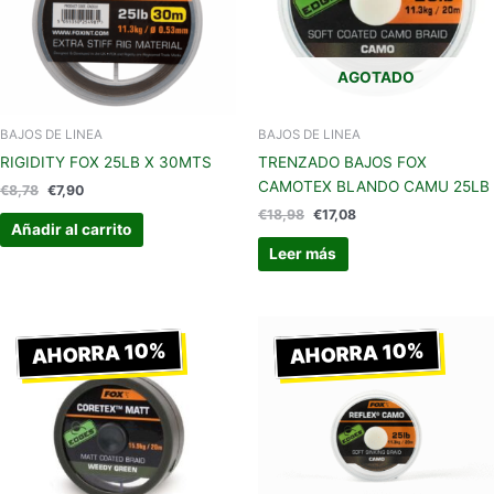
AGOTADO
BAJOS DE LINEA
BAJOS DE LINEA
RIGIDITY FOX 25LB X 30MTS
TRENZADO BAJOS FOX
CAMOTEX BLANDO CAMU 25LB
€
8,78
€
7,90
€
18,98
€
17,08
Añadir al carrito
Leer más
El
El
El
El
precio
precio
precio
precio
AHORRA 10%
AHORRA 10%
original
actual
original
actual
era:
es:
era:
es:
€18,99.
€17,09.
€17,99.
€16,19.