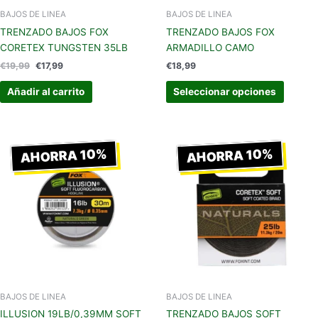
en
BAJOS DE LINEA
BAJOS DE LINEA
la
TRENZADO BAJOS FOX
TRENZADO BAJOS FOX
página
CORETEX TUNGSTEN 35LB
ARMADILLO CAMO
de
€
19,99
€
17,99
€
18,99
produc
Añadir al carrito
Seleccionar opciones
El
El
El
El
precio
precio
precio
precio
AHORRA 10%
AHORRA 10%
original
actual
original
actual
era:
es:
era:
es:
€9,99.
€8,99.
€18,99.
€17,09.
BAJOS DE LINEA
BAJOS DE LINEA
ILLUSION 19LB/0,39MM SOFT
TRENZADO BAJOS SOFT