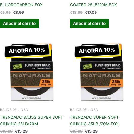
FLUOROCARBON FOX
COATED 25LB/20M FOX
€
9,99
€
8,99
€
18,99
€
17,09
Añadir al carrito
Añadir al carrito
El
El
El
El
precio
precio
precio
precio
AHORRA 10%
AHORRA 10%
original
actual
original
actual
era:
es:
era:
es:
€16,99.
€15,29.
€16,99.
€15,29.
BAJOS DE LINEA
BAJOS DE LINEA
TRENZADO BAJOS SUPER SOFT
TRENZADO SUPER SOFT
SINKING 25LB/20M
SINKING 35LB /20M FOX
€
16,99
€
15,29
€
16,99
€
15,29