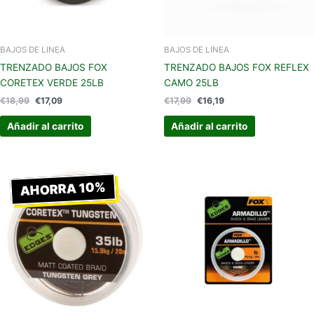
BAJOS DE LINEA
BAJOS DE LINEA
TRENZADO BAJOS FOX
TRENZADO BAJOS FOX REFLEX
CORETEX VERDE 25LB
CAMO 25LB
€
18,99
€
17,09
€
17,99
€
16,19
Añadir al carrito
Añadir al carrito
El
El
Este
precio
precio
AHORRA 10%
produc
original
actual
tiene
era:
es:
€19,99.
€17,99.
múltipl
variant
Las
opcion
se
pueden
elegir