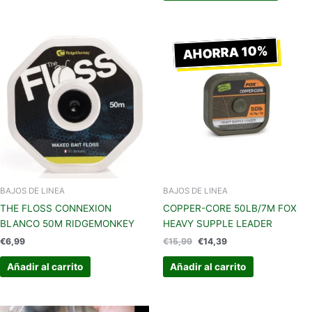
El
El
precio
precio
AHORRA 10%
original
actual
era:
es:
€15,99.
€14,39.
BAJOS DE LINEA
BAJOS DE LINEA
THE FLOSS CONNEXION
COPPER-CORE 50LB/7M FOX
BLANCO 50M RIDGEMONKEY
HEAVY SUPPLE LEADER
€
6,99
€
15,99
€
14,39
Añadir al carrito
Añadir al carrito
El
El