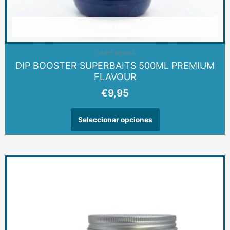
AGOTADO
CARPFISHING
DIP BOOSTER SUPERBAITS 500ML PREMIUM
FLAVOUR
€
9,95
Seleccionar opciones
Este
producto
tiene
múltiples
variantes.
Las
opciones