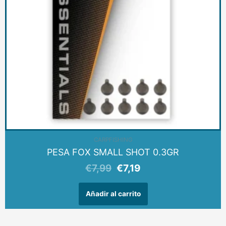
CARPFISHING
PESA FOX SMALL SHOT 0.3GR
€
7,99
€
7,19
Añadir al carrito