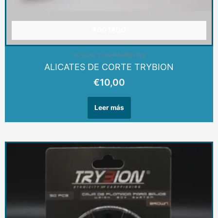
AGOTADO
AGUJAS Y HERRAMIENTAS
ALICATES DE CORTE TRYBION
€
10,00
Leer más