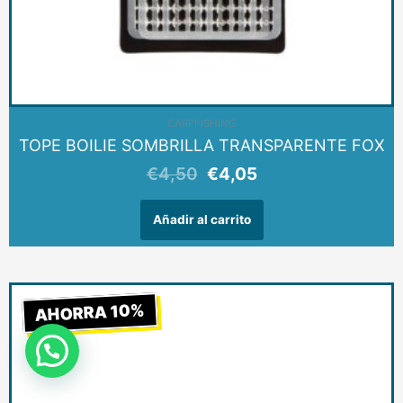
CARPFISHING
TOPE BOILIE SOMBRILLA TRANSPARENTE FOX
€
4,50
€
4,05
Añadir al carrito
El
El
AHORRA 10%
precio
precio
original
actual
era:
es:
€39,99.
€35,99.