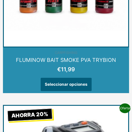
página
de
producto
CARPFISHING
FLUMINOW BAIT SMOKE PVA TRYBION
€
11,99
Seleccionar opciones
El
El
¡Oferta!
AHORRA 20%
precio
precio
original
actual
era:
es: