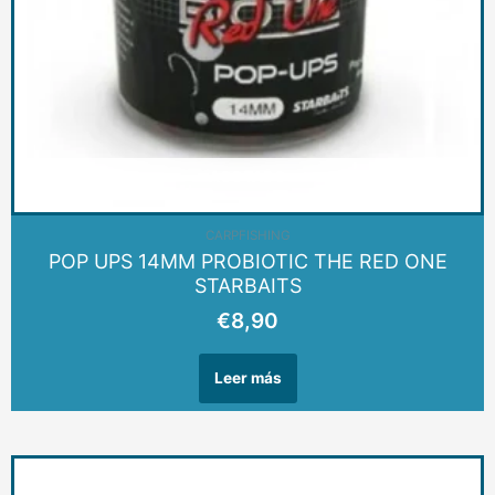
AGOTADO
CARPFISHING
POP UPS 14MM PROBIOTIC THE RED ONE
STARBAITS
€
8,90
Leer más