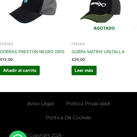
AGOTADO
FEEDER
FEEDER
GORRAS PRESTON NEGRO GRIS
GORRA MATRIX UNITALLA
€
12,00
€
20,00
Añadir al carrito
Leer más
Aviso Legal
Política Privacidad
Política De Cookies
© Copyright 2026 -