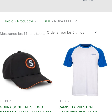
Inicio
Productos
FEEDER
ROPA FEEDER
Mostrando los 14 resultados
Este
produc
tiene
múltipl
variant
Las
opcion
se
pueden
elegir
en
FEEDER
FEEDER
la
GORRA SONUBAITS LOGO
CAMISETA PRESTON
página