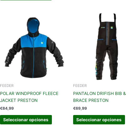
Este
Este
producto
produc
tiene
tiene
múltiples
múltipl
variantes.
variant
Las
Las
opciones
opcion
se
se
pueden
pueden
elegir
elegir
en
en
FEEDER
FEEDER
la
la
POLAR WINDPROOF FLEECE
PANTALON DRIFISH BIB &
página
página
JACKET PRESTON
BRACE PRESTON
de
de
€
84,99
€
69,99
producto
produc
Seleccionar opciones
Seleccionar opciones