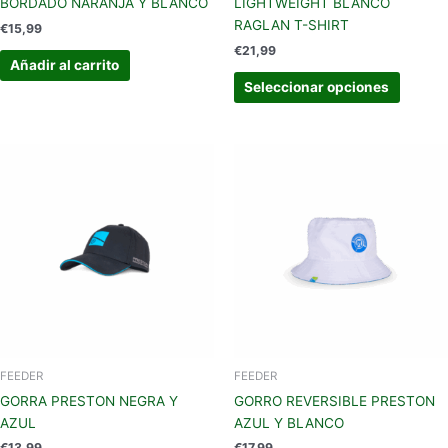
BORDADO NARANJA Y BLANCO
LIGHTWEIGHT BLANCO
de
RAGLAN T-SHIRT
€
15,99
produc
€
21,99
Añadir al carrito
Seleccionar opciones
FEEDER
FEEDER
GORRA PRESTON NEGRA Y
GORRO REVERSIBLE PRESTON
AZUL
AZUL Y BLANCO
€
13,99
€
17,99