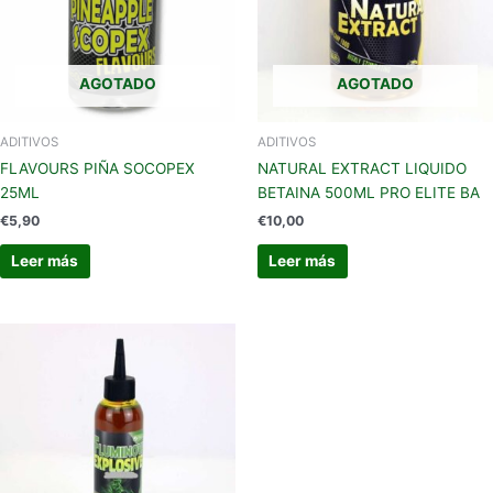
AGOTADO
AGOTADO
ADITIVOS
ADITIVOS
FLAVOURS PIÑA SOCOPEX
NATURAL EXTRACT LIQUIDO
25ML
BETAINA 500ML PRO ELITE BA
€
5,90
€
10,00
Leer más
Leer más
Este
producto
tiene
múltiples
variantes.
Las
opciones