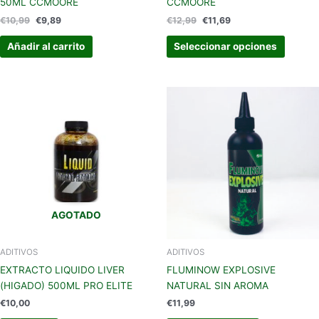
50ML CCMOORE
CCMOORE
de
€
10,99
€
9,89
€
12,99
€
11,69
produc
Añadir al carrito
Seleccionar opciones
AGOTADO
ADITIVOS
ADITIVOS
EXTRACTO LIQUIDO LIVER
FLUMINOW EXPLOSIVE
(HIGADO) 500ML PRO ELITE
NATURAL SIN AROMA
€
10,00
€
11,99