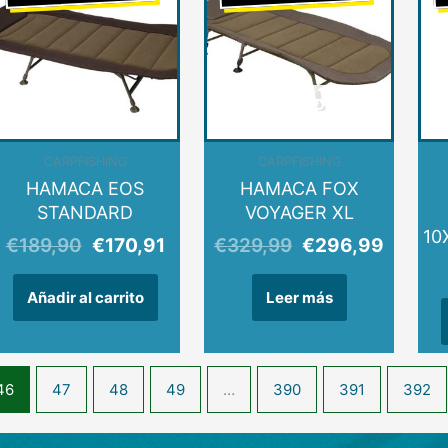
al
original
actual
original
actual
era:
es:
era:
es:
,99.
€189,90.
€170,91.
€329,99.
€296,9
AGOTADO
CARPFISHING
CARPFISHING
HAMACA EOS
HAMACA FOX
STANDARD
VOYAGER XL
10
€
189,90
€
170,91
€
329,99
€
296,99
Añadir al carrito
Leer más
46
47
48
49
…
390
391
392