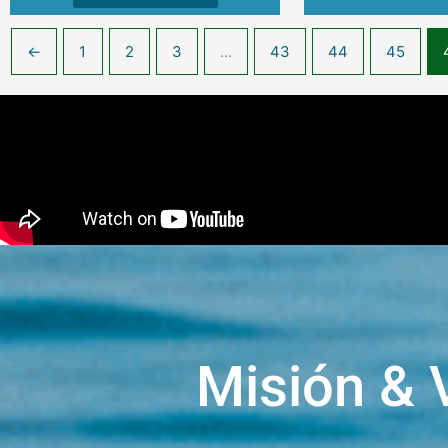
←
1
2
3
…
43
44
45
Misión & 