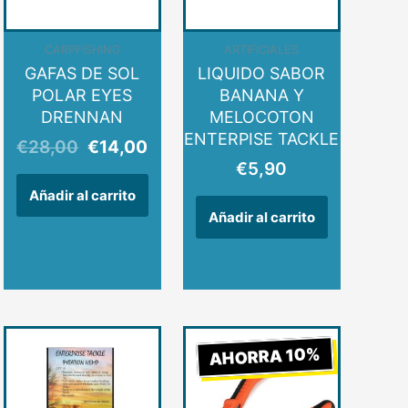
CARPFISHING
ARTIFICIALES
GAFAS DE SOL
LIQUIDO SABOR
POLAR EYES
BANANA Y
DRENNAN
MELOCOTON
ENTERPISE TACKLE
€
28,00
€
14,00
€
5,90
Añadir al carrito
Añadir al carrito
El
El
AHORRA 10%
precio
precio
original
actual
era:
es: