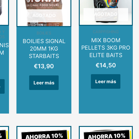
AGOTADO
AGOTADO
O Y
CARPFISHING
BOILIES
OS
MIX BOOM
BOILIES SIGNAL
NIS
PELLETS 3KG PRO
20MM 1KG
MM
ELITE BAITS
STARBAITS
€
14,50
€
13,90
Leer más
Leer más
o
El
El
El
El
El
%
AHORRA 10%
AHORRA 10%
o
precio
precio
precio
precio
pre