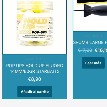
origin
era:
€17,9
AGOTADO
CARPFISHING
SPOMB LARGE 
€
17,99
€
16,1
CARPFISHING
Leer más
POP UPS HOLD UP FLUORO
14MM/80GR STARBAITS
€
8,90
Añadir al carrito