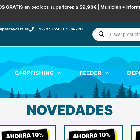
OS GRATIS
en pedidos superiores a
59,90€ |
Munición
+Infor
Búsqueda
capescaycaza.es
952 739 558 | 635 842 281
de
productos
CARPFISHING
FEEDER
DEP
NOVEDADES
El
El
El
El
AHORRA 10%
AHORRA 10%
io
precio
precio
precio
precio