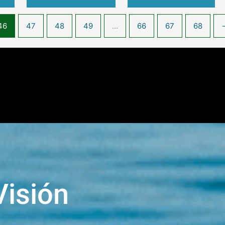
46
47
48
49
…
66
67
68
Visión