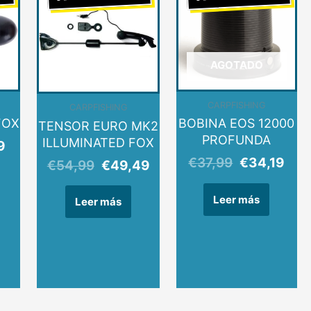
al
actual
original
actual
original
actu
es:
era:
es:
era:
es:
9.
€16,19.
€54,99.
€49,49.
€37,99.
€34
AGOTADO
AGOTADO
CARPFISHING
CARPFISHING
FOX
BOBINA EOS 12000
TENSOR EURO MK2
PROFUNDA
ILLUMINATED FOX
9
€
37,99
€
34,19
€
54,99
€
49,49
Leer más
Leer más