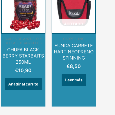
al
,19.
AGOTADO
BOILIES DE ANZUELO Y
CARPFISHING
CHUFAS DE ANZUELOS
FUNDA CARRETE
CHUFA BLACK
HART NEOPRENO
BERRY STARBAITS
SPINNING
250ML
€
8,50
€
10,90
Leer más
Añadir al carrito