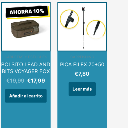
El
El
AHORRA 10%
io
precio
precio
al
original
actual
era:
es:
9.
€19,99.
€17,99.
AGOTADO
CARPETAS Y ESTUCHES
CARPFISHING
BOLSITO LEAD AND
PICA FILEX 70+50
BITS VOYAGER FOX
€
7,80
€
19,99
€
17,99
Leer más
Añadir al carrito