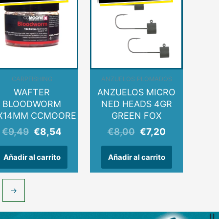
original
actual
original
actual
era:
es:
era:
es:
9.
€9,49.
€8,54.
€8,00.
€7,20.
CARPFISHING
ANZUELOS PLOMADOS
WAFTER
ANZUELOS MICRO
BLOODWORM
NED HEADS 4GR
X14MM CCMOORE
GREEN FOX
€
9,49
€
8,54
€
8,00
€
7,20
Añadir al carrito
Añadir al carrito
→