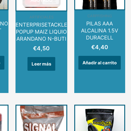
AGOTADO
CARPFISHING
ARTIFICIALES
ENO
PILAS AAA
ENTERPRISETACKLE
T
ALCALINA 1.5V
POPUP MAIZ LIQUIO
DURACELL
ARANDANO N-BUTI
€
4,40
€
4,50
o
Añadir al carrito
Leer más