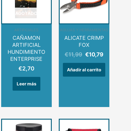
€11,99.
€10,79.
AGOTADO
ARTIFICIALES
AGUJAS Y HERRAMIENTAS
CAÑAMON
ALICATE CRIMP
ARTIFICIAL
FOX
HUNDIMIENTO
€
11,99
€
10,79
ENTERPRISE
€
2,70
Añadir al carrito
Leer más
cio