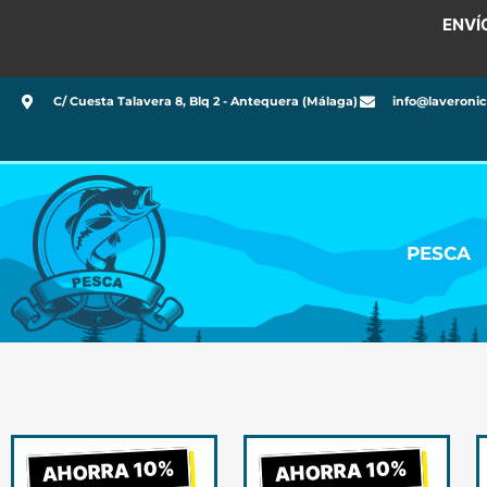
ENVÍ
C/ Cuesta Talavera 8, Blq 2 - Antequera (Málaga)
info@laveroni
PESCA
El
El
El
El
AHORRA 10%
AHORRA 10%
precio
precio
precio
prec