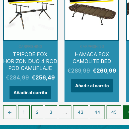
original
actual
original
actu
era:
es:
era:
es:
€284,99.
€256,49.
€289,99.
€260
CARPFISHING
CARPFISHING
TRIPODE FOX
HAMACA FOX
HORIZON DUO 4 ROD
CAMOLITE BED
POD CAMUFLAJE
€
289,99
€
260,99
€
284,99
€
256,49
Añadir al carrito
Añadir al carrito
←
1
2
3
…
43
44
45