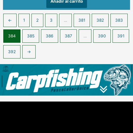
Añadir al carrito
←
1
2
3
…
381
382
383
384
385
386
387
…
390
391
392
→