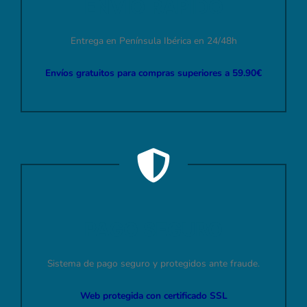
ENVÍO RÁPIDO
Entrega en Península Ibérica en 24/48h
Envíos gratuitos para compras superiores a 59.90€
PAGO SEGURO
Sistema de pago seguro y protegidos ante fraude.
Web protegida con certificado SSL