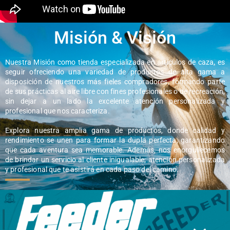
Misión & Visión
Nuestra Misión como tienda especializada en artículos de caza, es
seguir ofreciendo una variedad de productos de alta gama a
disposición de nuestros más fieles compradores, formando parte
de sus prácticas al aire libre con fines profesionales o de recreación,
sin dejar a un lado la excelente atención personalizada y
profesional que nos caracteriza.
Explora nuestra amplia gama de productos, donde calidad y
rendimiento se unen para formar la dupla perfecta, garantizando
que cada aventura sea memorable. Además, nos enorgullecemos
de brindar un servicio al cliente inigualable; atención personalizada
y profesional que te asistirá en cada paso del camino.