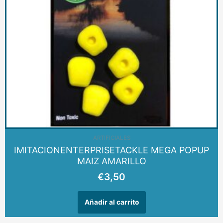
ARTIFICIALES
IMITACIONENTERPRISETACKLE MEGA POPUP
MAIZ AMARILLO
€
3,50
Añadir al carrito