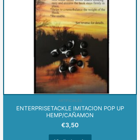
ARTIFICIALES
ENTERPRISETACKLE IMITACION POP UP
HEMP/CAÑAMON
€
3,50