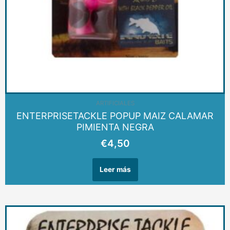
AGOTADO
ARTIFICIALES
ENTERPRISETACKLE POPUP MAIZ CALAMAR
PIMIENTA NEGRA
€
4,50
Leer más