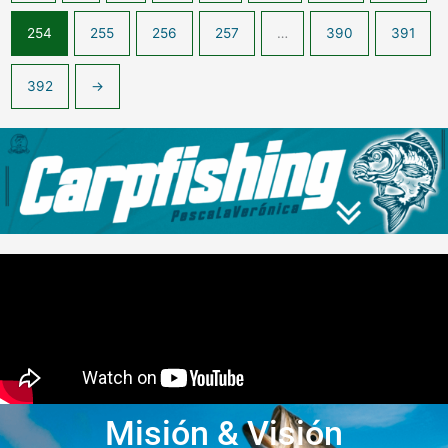
254
255
256
257
…
390
391
392
→
Misión & Visión