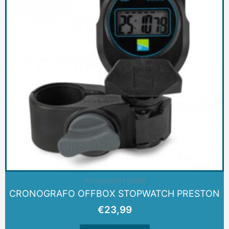
ACCESORIOS FEEDER
CRONOGRAFO OFFBOX STOPWATCH PRESTON
€
23,99