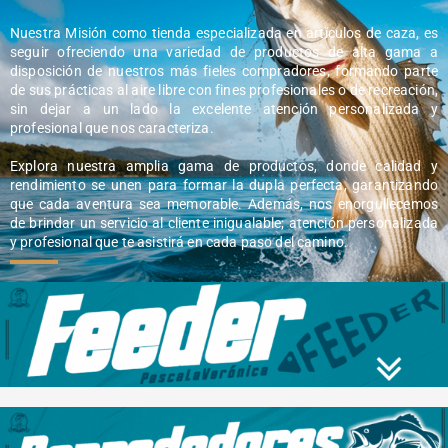
Nuestra Misión como tienda especializada en artículos de caza, es
seguir ofreciendo una variedad de productos de alta gama a
disposición de nuestros más fieles compradores, formando parte
de sus prácticas al aire libre con fines profesionales o de recreación,
sin dejar a un lado la excelente atención personalizada y
profesional que nos caracteriza.
Explora nuestra amplia gama de productos, donde calidad y
rendimiento se unen para formar la dupla perfecta, garantizando
que cada aventura sea memorable. Además, nos enorgullecemos
de brindar un servicio al cliente inigualable; atención personalizada
y profesional que te asistirá en cada paso del camino.