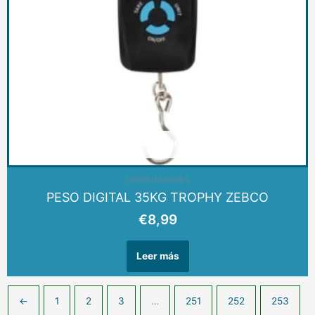
AGOTADO
DEPREDADORES
PESO DIGITAL 35KG TROPHY ZEBCO
€
8,99
Leer más
←
1
2
3
…
251
252
253