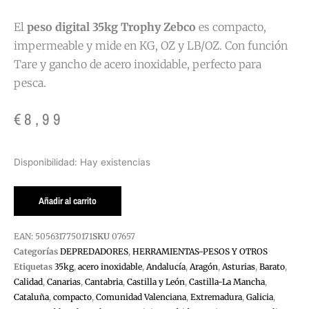
El
peso digital 35kg Trophy Zebco
es compacto,
impermeable y mide en KG, OZ y LB/OZ. Con función
Tare y gancho de acero inoxidable, perfecto para
pesca.
€
8,99
PESO
Disponibilidad:
Hay existencias
DIGITAL
35KG
Añadir al carrito
TROPHY
ZEBCO
EAN:
5056317750171
SKU
07657
cantidad
Categorías
DEPREDADORES
,
HERRAMIENTAS-PESOS Y OTROS
Etiquetas
35kg
,
acero inoxidable
,
Andalucía
,
Aragón
,
Asturias
,
Barato
,
Calidad
,
Canarias
,
Cantabria
,
Castilla y León
,
Castilla-La Mancha
,
Cataluña
,
compacto
,
Comunidad Valenciana
,
Extremadura
,
Galicia
,