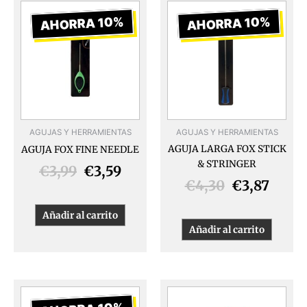
El
El
El
El
precio
precio
precio
preci
AHORRA 10%
AHORRA 10%
original
actual
original
actua
era:
es:
era:
es:
€3,99.
€3,59.
€4,30.
€3,87
AGUJAS Y HERRAMIENTAS
AGUJAS Y HERRAMIENTAS
AGUJA LARGA FOX STICK
AGUJA FOX FINE NEEDLE
& STRINGER
€
3,99
€
3,59
€
4,30
€
3,87
Añadir al carrito
Añadir al carrito
El
El
Este
produ
precio
precio