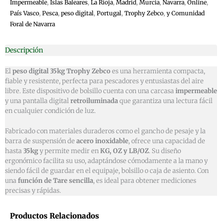
Impermeable
,
Islas Baleares
,
La Rioja
,
Madrid
,
Murcia
,
Navarra
,
Online
,
País Vasco
,
Pesca
,
peso digital
,
Portugal
,
Trophy Zebco
,
y Comunidad
Foral de Navarra
Descripción
El
peso digital 35kg Trophy Zebco
es una herramienta compacta,
fiable y resistente, perfecta para pescadores y entusiastas del aire
libre. Este dispositivo de bolsillo cuenta con una carcasa
impermeable
y una pantalla digital
retroiluminada
que garantiza una lectura fácil
en cualquier condición de luz.
Fabricado con materiales duraderos como el gancho de pesaje y la
barra de suspensión de
acero inoxidable
, ofrece una capacidad de
hasta
35kg
y permite medir en
KG, OZ y LB/OZ
. Su diseño
ergonómico facilita su uso, adaptándose cómodamente a la mano y
siendo fácil de guardar en el equipaje, bolsillo o caja de asiento. Con
una
función de Tare sencilla
, es ideal para obtener mediciones
precisas y rápidas.
Productos Relacionados