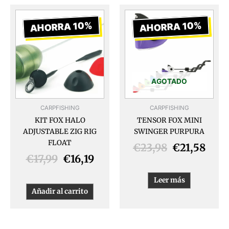
El
El
El
El
precio
precio
precio
prec
AHORRA 10%
AHORRA 10%
original
actual
original
actu
era:
es:
era:
es:
€17,99.
€16,19.
€23,98.
€21,
AGOTADO
CARPFISHING
CARPFISHING
KIT FOX HALO
TENSOR FOX MINI
ADJUSTABLE ZIG RIG
SWINGER PURPURA
FLOAT
€
23,98
€
21,58
€
17,99
€
16,19
Leer más
Añadir al carrito