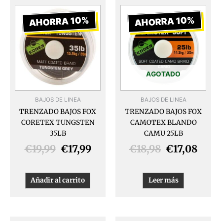
El
El
El
El
precio
precio
precio
prec
AHORRA 10%
AHORRA 10%
original
actual
original
actu
era:
es:
era:
es:
€19,99.
€17,99.
€18,98.
€17,
AGOTADO
BAJOS DE LINEA
BAJOS DE LINEA
TRENZADO BAJOS FOX
TRENZADO BAJOS FOX
CORETEX TUNGSTEN
CAMOTEX BLANDO
35LB
CAMU 25LB
€
19,99
€
17,99
€
18,98
€
17,08
Añadir al carrito
Leer más