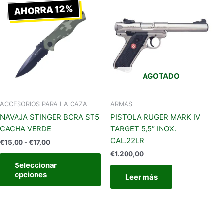
de
AHORRA 12%
producto
precios:
tiene
desde
€15,00
múltiples
hasta
variantes.
€17,00
Las
opciones
AGOTADO
se
pueden
elegir
ACCESORIOS PARA LA CAZA
ARMAS
en
NAVAJA STINGER BORA ST5
PISTOLA RUGER MARK IV
la
CACHA VERDE
TARGET 5,5″ INOX.
página
CAL.22LR
€
15,00
-
€
17,00
de
€
1.200,00
producto
Seleccionar
opciones
Leer más