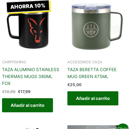
precio
precio
AHORRA 10%
original
actual
era:
es:
€19,99.
€17,99.
CARPFISHING
ACCESORIOS CAZA
TAZA ALUMINIO STAINLESS
TAZA BERETTA COFFEE
THERMAS MUGS 380ML
MUG GREEN 475ML
FOX
€
25,00
€
19,99
€
17,99
Añadir al carrito
Añadir al carrito
El
El
¡Oferta!