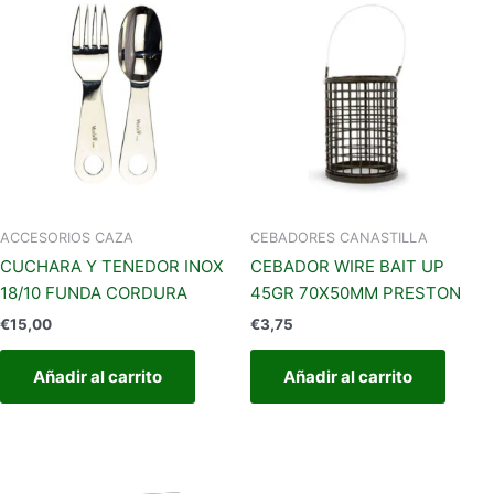
ACCESORIOS CAZA
CEBADORES CANASTILLA
CUCHARA Y TENEDOR INOX
CEBADOR WIRE BAIT UP
18/10 FUNDA CORDURA
45GR 70X50MM PRESTON
€
15,00
€
3,75
Añadir al carrito
Añadir al carrito
Rango
Este