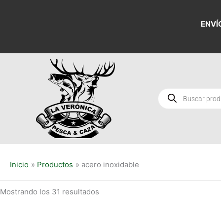
Ordenado
Ir
por
al
los
ENVÍ
últimos
contenido
Búsqueda
de
productos
Inicio
Productos
acero inoxidable
Mostrando los 31 resultados