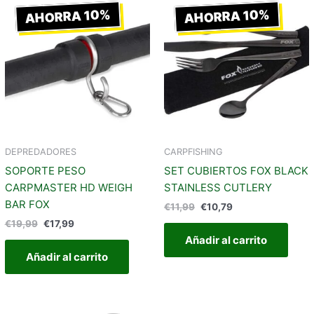
precio
precio
precio
precio
AHORRA 10%
AHORRA 10%
original
actual
original
actual
era:
es:
era:
es:
€19,99.
€17,99.
€11,99.
€10,79.
DEPREDADORES
CARPFISHING
SOPORTE PESO
SET CUBIERTOS FOX BLACK
CARPMASTER HD WEIGH
STAINLESS CUTLERY
BAR FOX
€
11,99
€
10,79
€
19,99
€
17,99
Añadir al carrito
Añadir al carrito
El
El