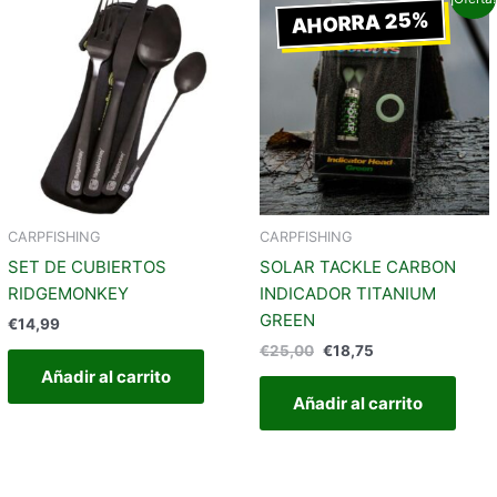
precio
precio
AHORRA 25%
original
actual
era:
es:
€25,00.
€18,75.
CARPFISHING
CARPFISHING
SET DE CUBIERTOS
SOLAR TACKLE CARBON
RIDGEMONKEY
INDICADOR TITANIUM
GREEN
€
14,99
€
25,00
€
18,75
Añadir al carrito
Añadir al carrito