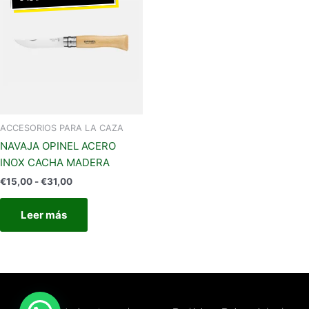
desde
€15,00
hasta
€31,00
ACCESORIOS PARA LA CAZA
NAVAJA OPINEL ACERO
INOX CACHA MADERA
€
15,00
-
€
31,00
Leer más