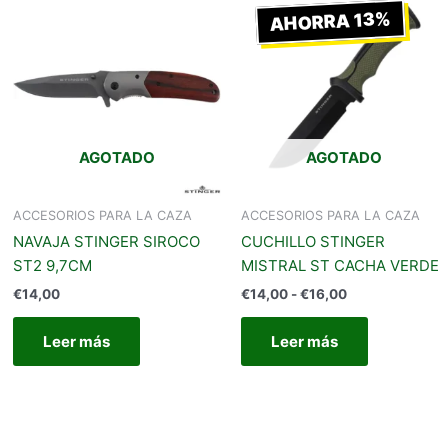
de
AHORRA 13%
precios:
desde
€14,00
hasta
€16,00
AGOTADO
AGOTADO
ACCESORIOS PARA LA CAZA
ACCESORIOS PARA LA CAZA
NAVAJA STINGER SIROCO
CUCHILLO STINGER
ST2 9,7CM
MISTRAL ST CACHA VERDE
€
14,00
€
14,00
-
€
16,00
Leer más
Leer más