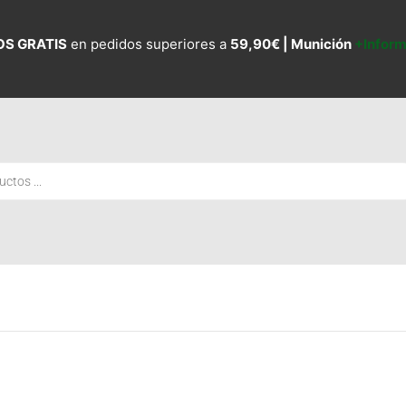
OS GRATIS
en pedidos superiores a
59,90€ |
Munición
+Infor
El
El
El
El