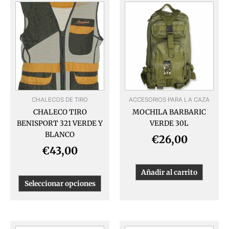
Este
producto
tiene
múltiples
variantes.
Las
opciones
se
pueden
CHALECOS DE TIRO
ACCESORIOS PARA LA CAZA
elegir
CHALECO TIRO
MOCHILA BARBARIC
en
BENISPORT 321 VERDE Y
VERDE 30L
la
BLANCO
página
€
26,00
de
€
43,00
producto
Añadir al carrito
Seleccionar opciones