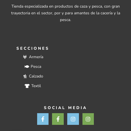
Tienda especializada en productos de caza y pesca, con gran
trayectoria en el sector, por y para amantes de la cacería y la
pesca.
SECCIONES
Armería
Pesca
Calzado
Textil
SOCIAL MEDIA
F
F
I
I
a
a
n
n
c
c
s
s