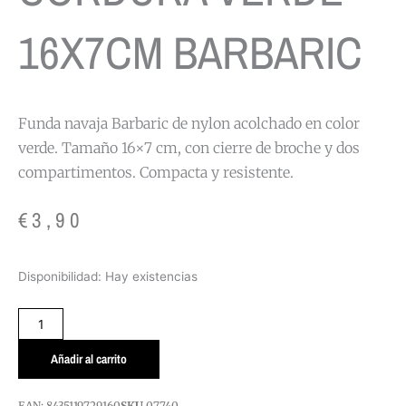
16X7CM BARBARIC
Funda navaja Barbaric de nylon acolchado en color
verde. Tamaño 16×7 cm, con cierre de broche y dos
compartimentos. Compacta y resistente.
€
3,90
FUNDA
Disponibilidad:
Hay existencias
NAVAJA
CORDURA
VERDE
16X7CM
Añadir al carrito
BARBARIC
cantidad
EAN:
8435119729160
SKU
07740