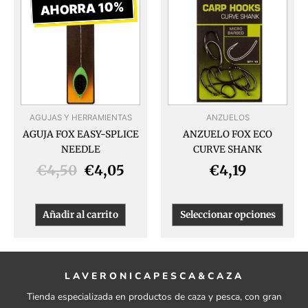
produ
precio
precio
AHORRA 10%
tiene
original
actual
múlti
era:
es:
varia
€4,50.
€4,05.
Las
opcio
se
pued
AGUJAS Y HERRAMIENTAS
ANZUELOS
elegir
AGUJA FOX EASY-SPLICE
ANZUELO FOX ECO
en
NEEDLE
CURVE SHANK
la
págin
€
4,50
€
4,05
€
4,19
de
produ
Añadir al carrito
Seleccionar opciones
LAVERONICAPESCA&CAZA
Tienda especializada en productos de caza y pesca, con gran