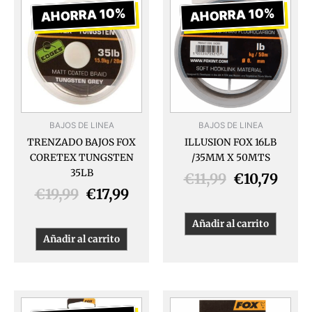
precio
precio
precio
prec
AHORRA 10%
AHORRA 10%
original
actual
original
actua
era:
es:
era:
es:
€19,99.
€17,99.
€11,99.
€10,7
BAJOS DE LINEA
BAJOS DE LINEA
TRENZADO BAJOS FOX
ILLUSION FOX 16LB
CORETEX TUNGSTEN
/35MM X 50MTS
35LB
€
11,99
€
10,79
€
19,99
€
17,99
Añadir al carrito
Añadir al carrito
El
El
Este