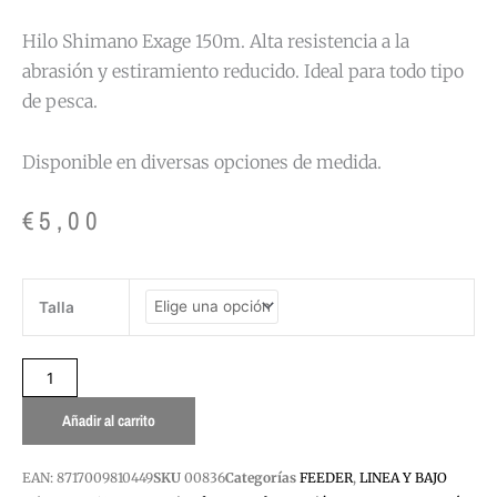
Hilo Shimano Exage 150m. Alta resistencia a la
abrasión y estiramiento reducido. Ideal para todo tipo
de pesca.
Disponible en diversas opciones de medida.
€
5,00
HILO
Talla
MONOFILAMENTO
EXAGE
150M
SHIMANO
cantidad
Añadir al carrito
EAN:
8717009810449
SKU
00836
Categorías
FEEDER
,
LINEA Y BAJO