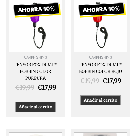
precio
precio
precio
prec
AHORRA 10%
AHORRA 10%
original
actual
original
actua
era:
es:
era:
es:
€19,99.
€17,99.
€19,99.
€17,9
CARPFISHING
CARPFISHING
TENSOR FOX DUMPY
TENSOR FOX DUMPY
BOBBIN COLOR
BOBBIN COLOR ROJO
PURPURA
€
19,99
€
17,99
€
19,99
€
17,99
Añadir al carrito
Añadir al carrito
El
El
El
El