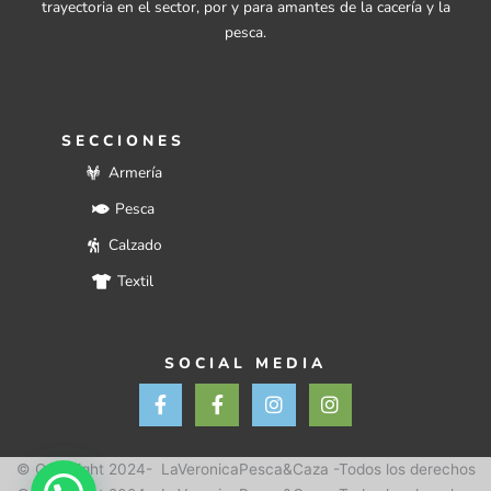
trayectoria en el sector, por y para amantes de la cacería y la
pesca.
SECCIONES
Armería
Pesca
Calzado
Textil
SOCIAL MEDIA
F
F
I
I
a
a
n
n
c
c
s
s
e
e
t
t
b
b
a
a
© Copyright 2024- LaVeronicaPesca&Caza -Todos los derechos
o
o
g
g