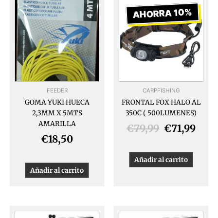
precio
prec
AHORRA 10%
original
actu
era:
es:
€79,99.
€71,
FEEDER
CARPFISHING
GOMA YUKI HUECA
FRONTAL FOX HALO AL
2,3MM X 5MTS
350C ( 500LUMENES)
AMARILLA
€
79,99
€
71,99
€
18,50
Añadir al carrito
Añadir al carrito
El
El
El
El