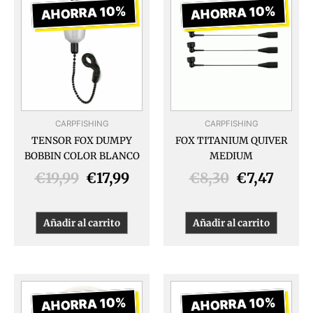
precio
precio
precio
preci
AHORRA 10%
AHORRA 10%
original
actual
original
actua
era:
es:
era:
es:
€19,99.
€17,99.
€8,30.
€7,47
CARPFISHING
CARPFISHING
TENSOR FOX DUMPY
FOX TITANIUM QUIVER
BOBBIN COLOR BLANCO
MEDIUM
€
19,99
€
17,99
€
8,30
€
7,47
Añadir al carrito
Añadir al carrito
El
El
El
El
precio
precio
precio
prec
AHORRA 10%
AHORRA 10%