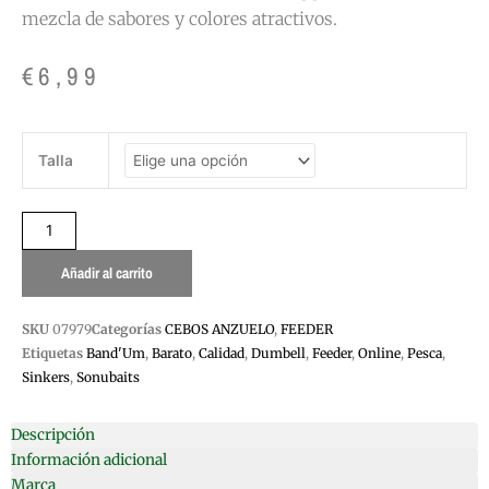
mezcla de sabores y colores atractivos.
€
6,99
DUMBELL
Talla
SINKERS(FONDO)
BAND
´UM
8MM
60GR
Añadir al carrito
SONUBAITS
cantidad
SKU
07979
Categorías
CEBOS ANZUELO
,
FEEDER
Etiquetas
Band'Um
,
Barato
,
Calidad
,
Dumbell
,
Feeder
,
Online
,
Pesca
,
Sinkers
,
Sonubaits
Descripción
Información adicional
Marca