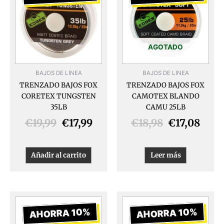
original
actual
original
actu
era:
es:
era:
es:
€19,99.
€17,99.
€18,98.
€17,
AGOTADO
BAJOS DE LINEA
BAJOS DE LINEA
TRENZADO BAJOS FOX
TRENZADO BAJOS FOX
CORETEX TUNGSTEN
CAMOTEX BLANDO
35LB
CAMU 25LB
€
19,99
€
17,99
€
18,98
€
17,08
Añadir al carrito
Leer más
El
El
El
El
precio
precio
precio
preci
AHORRA 10%
AHORRA 10%
original
actual
original
actua