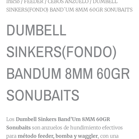
Inicio
/
FEEDER
/
CEBOS ANZUELO
/ DUMBELL
SINKERS(FONDO) BAND´UM 8MM 60GR SONUBAITS
DUMBELL
SINKERS(FONDO)
BAND´UM 8MM 60GR
SONUBAITS
Los
Dumbell Sinkers Band’Um 8MM 60GR
Sonubaits
son anzuelos de hundimiento efectivos
para
método feeder, bomba y waggler
, con una