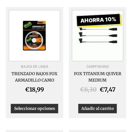
El
El
Este
producto
precio
preci
AHORRA 10%
tiene
original
actua
múltiples
era:
es:
variantes.
€8,30.
€7,47
Las
opciones
se
pueden
BAJOS DE LINEA
CARPFISHING
elegir
TRENZADO BAJOS FOX
FOX TITANIUM QUIVER
en
ARMADILLO CAMO
MEDIUM
la
página
€
18,99
€
8,30
€
7,47
de
producto
Seleccionar opciones
Añadir al carrito