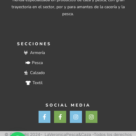
trayectoria en el sector, por y para amantes de la cacería y la
pesca.
SECCIONES
Armería
Pesca
Calzado
Textil
SOCIAL MEDIA
F
F
I
I
a
a
n
n
c
c
s
s
e
e
t
t
b
b
a
a
© Copyright 2024- LaVeronicaPesca&Caza -Todos los derechos