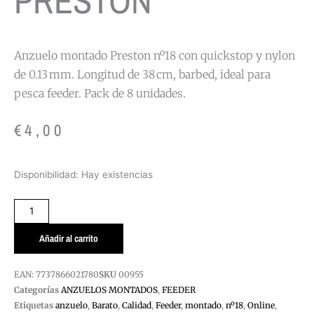
PRESTON
Anzuelo montado Preston nº18 con quickstop y nylon
de 0.13 mm. Longitud de 38 cm, barbed, ideal para
pesca feeder. Pack de 8 unidades.
€
4,00
ANZUELO
Disponibilidad:
Hay existencias
MONTADO
PRESTON
Nº18
PRESTON
Añadir al carrito
cantidad
EAN:
7737866021780
SKU
00955
Categorías
ANZUELOS MONTADOS
,
FEEDER
Etiquetas
anzuelo
,
Barato
,
Calidad
,
Feeder
,
montado
,
nº18
,
Online
,