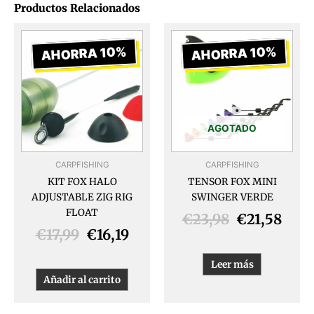
Productos Relacionados
El
El
El
El
precio
precio
precio
prec
AHORRA 10%
AHORRA 10%
original
actual
original
actu
era:
es:
era:
es:
€17,99.
€16,19.
€23,98.
€21,
AGOTADO
CARPFISHING
CARPFISHING
KIT FOX HALO
TENSOR FOX MINI
ADJUSTABLE ZIG RIG
SWINGER VERDE
FLOAT
€
23,98
€
21,58
€
17,99
€
16,19
Leer más
Añadir al carrito