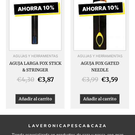
precio
precio
precio
preci
AHORRA 10%
AHORRA 10%
original
actual
original
actua
era:
es:
era:
es:
€4,30.
€3,87.
€3,99.
€3,59
AGUJAS Y HERRAMIENTAS
AGUJAS Y HERRAMIENTAS
AGUJA LARGA FOX STICK
AGUJA FOX GATED
& STRINGER
NEEDLE
€
4,30
€
3,87
€
3,99
€
3,59
Añadir al carrito
Añadir al carrito
LAVERONICAPESCA&CAZA
Tienda especializada en productos de caza y pesca, con gran