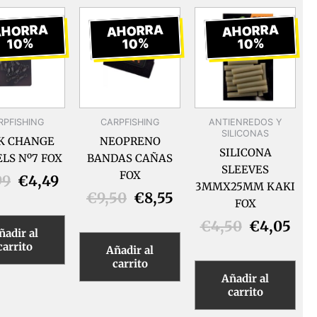
El
El
El
El
El
El
precio
precio
precio
precio
precio
pre
AHORRA
AHORRA
AHORRA
10%
10%
10%
original
actual
original
actual
original
act
era:
es:
era:
es:
era:
es:
€4,99.
€4,49.
€9,50.
€8,55.
€4,50.
€4,
RPFISHING
CARPFISHING
ANTIENREDOS Y
SILICONAS
K CHANGE
NEOPRENO
SILICONA
LS Nº7 FOX
BANDAS CAÑAS
SLEEVES
FOX
99
€
4,49
3MMX25MM KAKI
€
9,50
€
8,55
FOX
€
4,50
€
4,05
ñadir al
carrito
Añadir al
carrito
Añadir al
carrito