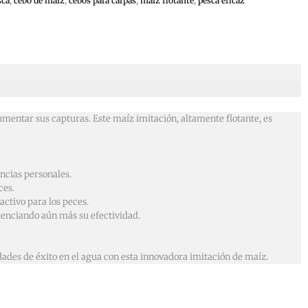
sca
,
cebo de maíz
,
cebos para carpas
,
maíz flotante
,
pesca eficaz
mentar sus capturas. Este maíz imitación, altamente flotante, es
encias personales.
ces.
activo para los peces.
tenciando aún más su efectividad.
dades de éxito en el agua con esta innovadora imitación de maíz.