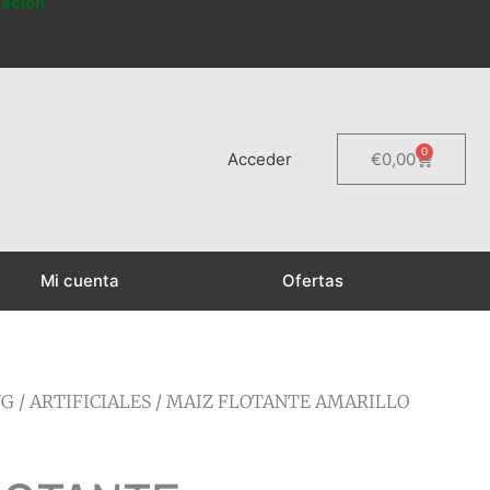
mación
0
Carrito
Acceder
€
0,00
Mi cuenta
Ofertas
NG
/
ARTIFICIALES
/ MAIZ FLOTANTE AMARILLO