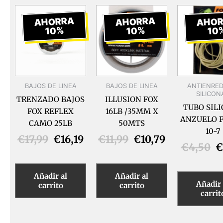
El
El
El
El
E
precio
precio
precio
precio
p
AHORRA
AHORRA
AHO
10%
10%
10
original
actual
original
actual
o
era:
es:
era:
es:
e
€17,99.
€16,19.
€11,99.
€10,79.
€
BAJOS DE LINEA
BAJOS DE LINEA
ANTIENRED
SILICON
TRENZADO BAJOS
ILLUSION FOX
TUBO SIL
FOX REFLEX
16LB /35MM X
ANZUELO F
CAMO 25LB
50MTS
10-7
€
17,99
€
16,19
€
11,99
€
10,79
€
4,50
€
Añadir al
Añadir al
Añadir 
carrito
carrito
carrit