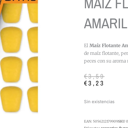
MAIZ F
AMARIL
El
Maíz Flotante Am
de maíz flotante, per
peces con su aroma 
El
El
€
3,59
precio
precio
€
3,23
original
actual
era:
es:
Sin existencias
€3,59.
€3,23.
EAN:
5056212179909
SKU
0