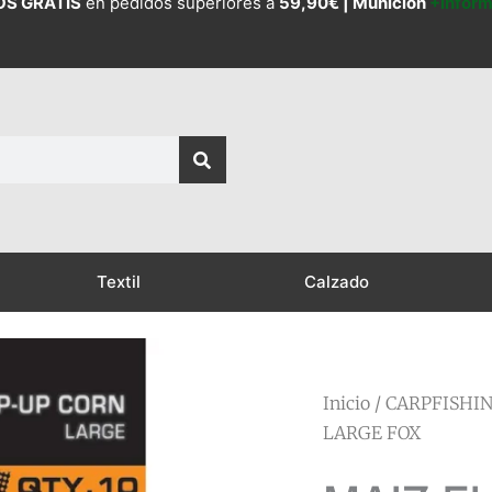
OS GRATIS
en pedidos superiores a
59,90€ |
Munición
+Infor
Textil
Calzado
Inicio
/
CARPFISHI
LARGE FOX