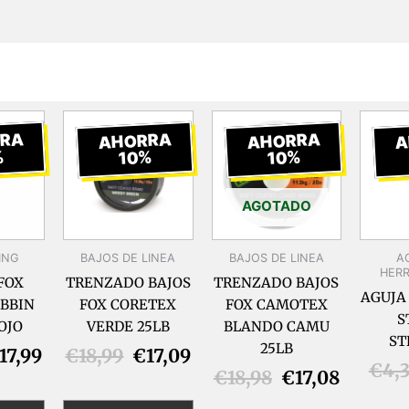
l
El
El
El
El
El
recio
precio
precio
precio
precio
precio
RA
AHORRA
AHORRA
A
%
10%
10%
riginal
actual
original
actual
original
actual
ra:
es:
era:
es:
era:
es:
19,99.
€17,99.
€18,99.
€17,09.
€18,98.
€17,08.
AGOTADO
ING
BAJOS DE LINEA
BAJOS DE LINEA
A
HER
FOX
TRENZADO BAJOS
TRENZADO BAJOS
AGUJA
BBIN
FOX CORETEX
FOX CAMOTEX
S
OJO
VERDE 25LB
BLANDO CAMU
ST
25LB
17,99
€
18,99
€
17,09
€
4,
€
18,98
€
17,08