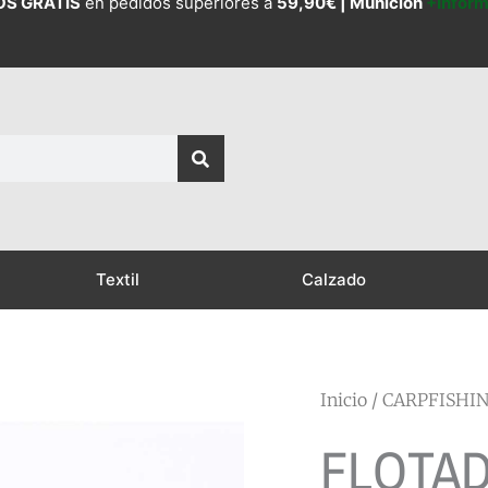
OS GRATIS
en pedidos superiores a
59,90€ |
Munición
+Infor
Textil
Calzado
Inicio
/
CARPFISHI
FLOTA