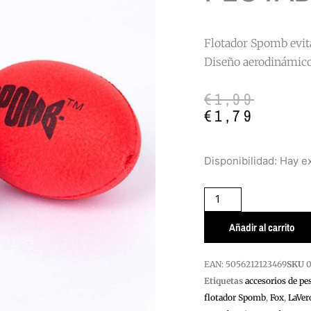
Flotador Spomb evit
Diseño aerodinámico 
El
El
€
1,99
precio
precio
€
1,79
original
actual
era:
es:
FLOTADOR
Disponibilidad:
Hay ex
€1,99.
€1,79.
SPOMB
cantidad
Añadir al carrito
EAN:
5056212123469
SKU
Etiquetas
accesorios de pe
flotador Spomb
,
Fox
,
LaVer