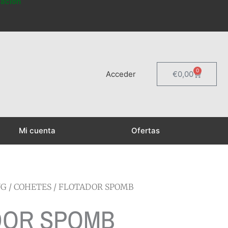
mación
0
Carrito
Acceder
€
0,00
Mi cuenta
Ofertas
NG
/
COHETES
/ FLOTADOR SPOMB
DOR SPOMB