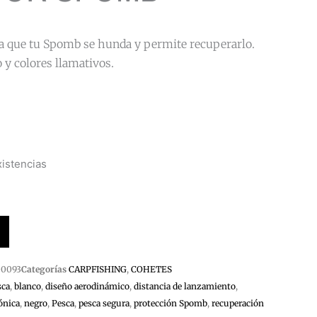
a que tu Spomb se hunda y permite recuperarlo.
y colores llamativos.
istencias
00093
Categorías
CARPFISHING
,
COHETES
sca
,
blanco
,
diseño aerodinámico
,
distancia de lanzamiento
,
ónica
,
negro
,
Pesca
,
pesca segura
,
protección Spomb
,
recuperación