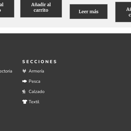
al
Añadir al
Añ
o
carrito
Leer más
c
SECCIONES
ectoria
Armería
Pesca
Calzado
Textil