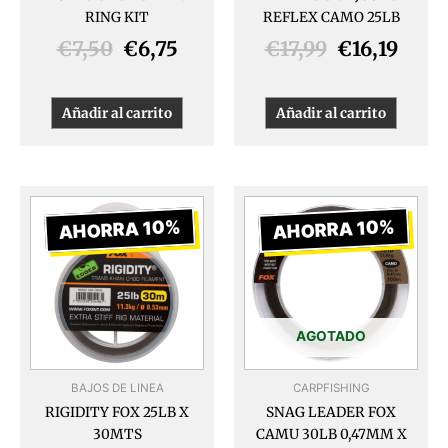
RING KIT
REFLEX CAMO 25LB
€
7,50
€
6,75
€
17,99
€
16,19
Añadir al carrito
Añadir al carrito
El
El
El
El
precio
precio
precio
prec
AHORRA 10%
AHORRA 10%
original
actual
original
actu
era:
es:
era:
es:
€8,78.
€7,90.
€13,99.
€12,
AGOTADO
BAJOS DE LINEA
CARPFISHING
RIGIDITY FOX 25LB X
SNAG LEADER FOX
30MTS
CAMU 30LB 0,47MM X