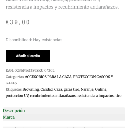
resistencia a impactos y recubrimiento antiarañazos.
€
39,00
GAFAS
Disponibilidad:
Hay existencias
TIRO
BROWNING
Añadir al carrito
NARANJA
cantidad
EAN:
023614761389
SKU
04202
Categorías
ACCESORIOS PARA LA CAZA
,
PROTECCION CASCOS Y
GAFAS
Etiquetas
Browning
,
Calidad
,
Caza
,
gafas tiro
,
Naranja
,
Online
,
protección UV
,
recubrimiento antiarañazos
,
resistencia a impactos
,
tiro
Descripción
Marca