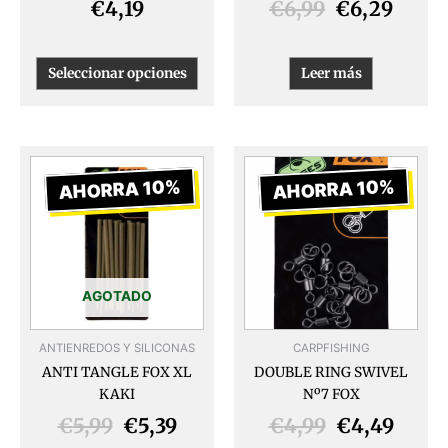
página
€
4,19
€
6,99
€
6,29
de
producto
Seleccionar opciones
Leer más
El
El
El
El
precio
precio
precio
preci
AHORRA 10%
AHORRA 10%
original
actual
original
actua
era:
es:
era:
es:
€5,99.
€5,39.
€4,99.
€4,49
AGOTADO
ANTIENREDOS Y SILICONAS
CARPFISHING
ANTI TANGLE FOX XL
DOUBLE RING SWIVEL
KAKI
Nº7 FOX
€
5,99
€
5,39
€
4,99
€
4,49