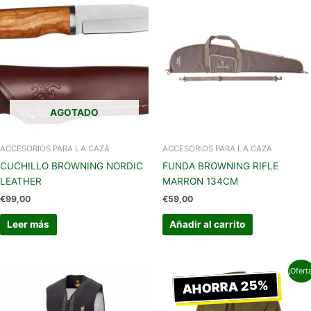
AGOTADO
ACCESORIOS PARA LA CAZA
ACCESORIOS PARA LA CAZA
CUCHILLO BROWNING NORDIC
FUNDA BROWNING RIFLE
LEATHER
MARRON 134CM
€
99,00
€
59,00
Leer más
Añadir al carrito
Rango
Este
Este
¡Ofert
de
AHORRA 25%
producto
produc
precios:
tiene
tiene
desde