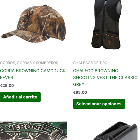
produc
tiene
múltipl
variant
Las
opcion
se
pueden
elegir
en
GORROS, GORRAS Y SOMBREROS
CHALECOS DE TIRO
la
GORRA BROWNING CAMODUCK
CHALECO BROWNING
página
FEVER
SHOOTING VEST THE CLASSIC
de
GREY
€
25,00
produc
€
95,00
Añadir al carrito
Seleccionar opciones