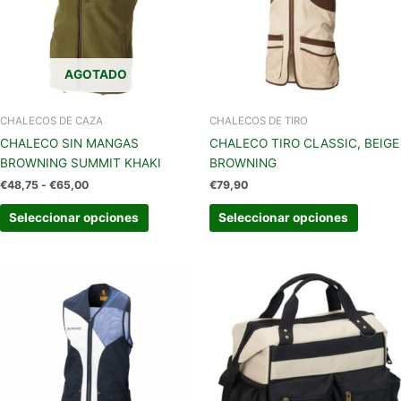
variantes.
variant
€65,00
Las
Las
opciones
opcion
se
se
AGOTADO
pueden
pueden
elegir
elegir
en
en
CHALECOS DE CAZA
CHALECOS DE TIRO
la
la
CHALECO SIN MANGAS
CHALECO TIRO CLASSIC, BEIGE
página
página
BROWNING SUMMIT KHAKI
BROWNING
de
de
€
48,75
-
€
65,00
€
79,90
producto
produc
Seleccionar opciones
Seleccionar opciones
Este
producto
tiene
múltiples
variantes.
Las
opciones