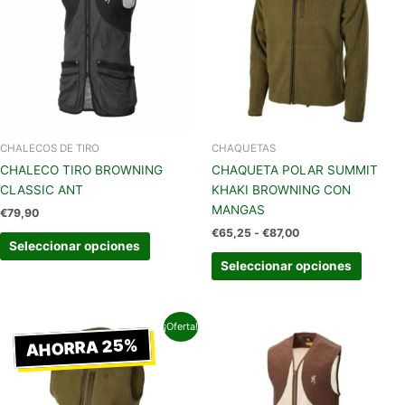
€65,25
múltiples
múltipl
hasta
variantes.
variant
€87,00
Las
Las
opciones
opcion
se
se
pueden
pueden
elegir
elegir
en
en
CHALECOS DE TIRO
CHAQUETAS
la
la
CHALECO TIRO BROWNING
CHAQUETA POLAR SUMMIT
página
página
CLASSIC ANT
KHAKI BROWNING CON
de
de
MANGAS
€
79,90
producto
produc
€
65,25
-
€
87,00
Seleccionar opciones
Seleccionar opciones
Rango
Este
Este
¡Oferta!
de
AHORRA 25%
producto
produc
precios:
tiene
tiene
desde
€48,75
múltiples
múltipl
hasta