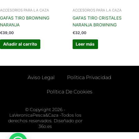
ACCESORIOS PARA LA CAZA
ACCESORIOS PARA LA CAZA
GAFAS TIRO BROWNING
GAFAS TIRO CRISTALES
NARANJA
NARANJA BROWNING
€
39,00
€
32,00
Añadir al carrito
Leer más
Aviso Legal
Política Privacidad
Política De Cookies
© Copyright 2026 -
LaVeronicaPesca&Caza -Todos los
derechos reservados. Diseñado por
36o.es