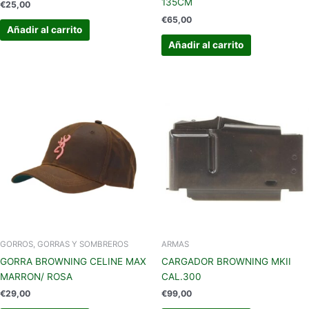
135CM
€
25,00
€
65,00
Añadir al carrito
Añadir al carrito
GORROS, GORRAS Y SOMBREROS
ARMAS
GORRA BROWNING CELINE MAX
CARGADOR BROWNING MKII
MARRON/ ROSA
CAL.300
€
29,00
€
99,00