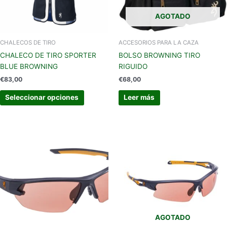
se
AGOTADO
pueden
elegir
en
CHALECOS DE TIRO
ACCESORIOS PARA LA CAZA
la
CHALECO DE TIRO SPORTER
BOLSO BROWNING TIRO
página
BLUE BROWNING
RIGUIDO
de
€
83,00
€
68,00
producto
Seleccionar opciones
Leer más
AGOTADO