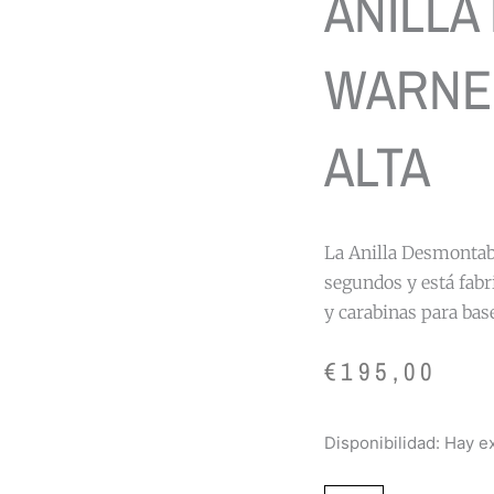
ANILLA
WARNE 
ALTA
La Anilla Desmonta
segundos y está fabri
y carabinas para bas
€
195,00
ANILLA
Disponibilidad:
Hay ex
DESMONTABLE