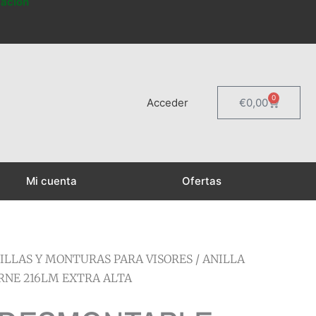
mación
0
Carrito
Acceder
€
0,00
Mi cuenta
Ofertas
ILLAS Y MONTURAS PARA VISORES
/ ANILLA
NE 216LM EXTRA ALTA