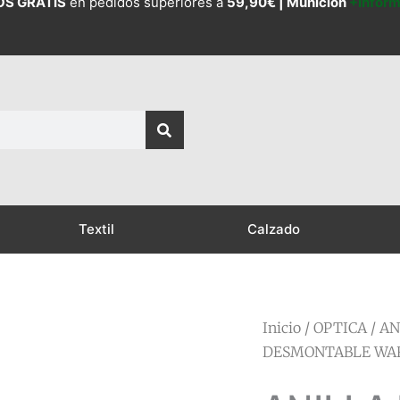
OS GRATIS
en pedidos superiores a
59,90€ |
Munición
+Infor
Textil
Calzado
Inicio
/
OPTICA
/
AN
DESMONTABLE WAR