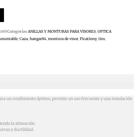
4885
Categorías
ANILLAS Y MONTURAS PARA VISORES
,
OPTICA
esmontable
,
Caza
,
hangar84
,
montura de visor
,
Picatinny
,
tiro
,
 para un rendimiento óptimo, permite un uso frecuente y una instalación
endo la alineación.
erza y ductilidad.