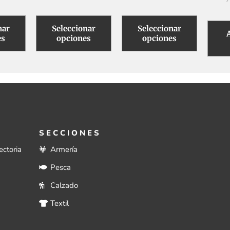
página
página
página
de
de
de
nar
Seleccionar
Seleccionar
producto
producto
producto
es
opciones
opciones
SECCIONES
ectoria
Armería
Pesca
Calzado
Textil