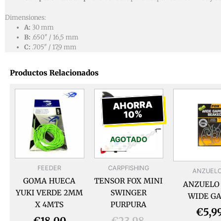
Dimensiones:
A:
30 mm
B:
.650″ / 16,5 mm
C:
.705″ / 17,9 mm
Productos Relacionados
El
El
precio
precio
AHORRA
10%
actual
original
es:
era:
€21,58.
€23,98.
AGOTADO
FEEDER
CARPFISHING
ANZUEL
GOMA HUECA
TENSOR FOX MINI
ANZUELO
YUKI VERDE 2MM
SWINGER
WIDE G
X 4MTS
PURPURA
€
5,9
€
18,00
€
23,98