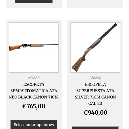
Este
Este
producto
produ
tiene
tiene
múltiples
múlti
variantes.
varia
Las
Las
opciones
opcio
se
se
pueden
pued
ARMAS
ARMAS
elegir
elegir
ESCOPETA
ESCOPETA
en
en
SEMIAUTOMATICA ATA
SUPERPUESTA ATA
la
la
NEO BLACK CAÑON 71CM
SILVER 71CM CAÑON
página
págin
CAL.20
de
de
€
765,00
producto
produ
€
940,00
Seleccionar opciones